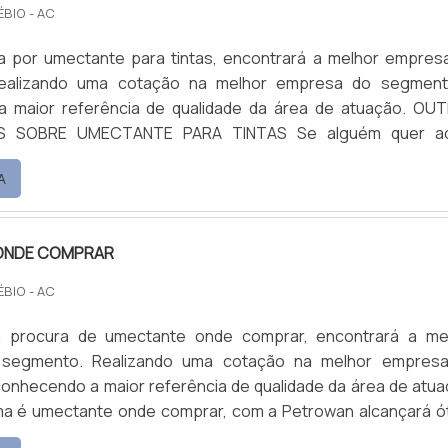
ÉBIO - AC
 por umectante para tintas, encontrará a melhor empres
ealizando uma cotação na melhor empresa do segmen
maior referência de qualidade da área de atuação. OUTRAS
RE UMECTANTE PARA TINTAS Se alguém quer achar
ra tintas em uma empresa altamente qualificada, encontr
A
uando com base multiuso e limpa piso e fosqueante, oferec
elhor no merca...
ONDE COMPRAR
ÉBIO - AC
 procura de umectante onde comprar, encontrará a me
segmento. Realizando uma cotação na melhor empres
onhecendo a maior referência de qualidade da área de atua
a é umectante onde comprar, com a Petrowan alcançará ó
essoria técnica especializada. UM POUCO MAIS SOBRE