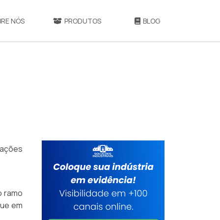
BRE NÓS
PRODUTOS
BLOG
tações
do ramo
ique em