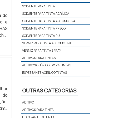
SOLVENTE PARA TINTA
SOLVENTE PARA TINTA ACRÍLICA
a do
SOLVENTE PARA TINTA AUTOMOTIVA
to e
SOLVENTE PARA TINTA PREÇO
SOLVENTE PARA TINTA PU
a na
VERNIZ PARA TINTA AUTOMOTIVA
endo
VERNIZ PARA TINTA SPRAY
ADITIVOS PARA TINTAS
ADITIVOS QUÍMICOS PARA TINTAS
ESPESSANTE ACRÍLICO TINTAS
lhor
OUTRAS CATEGORIAS
a do
ção.
ADITIVO
tima
ADITIVOS PARA TINTA
DECAPANTE DE TINTA