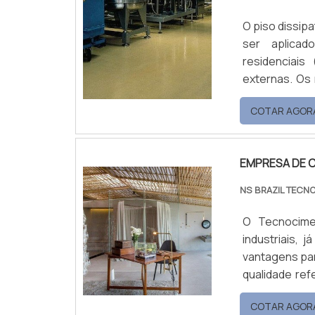
O piso dissip
ser aplicad
residenciais
externas. Os materiais para aplicação em pi
LEED de suste
COTAR AGOR
com o uso ra
tecnologias e
EMPRESA DE 
NS BRAZIL TECN
O Tecnocime
industriais,
vantagens pa
qualidade referência o mercado, é de suma impo
empresa de c
COTAR AGOR
aplicação em