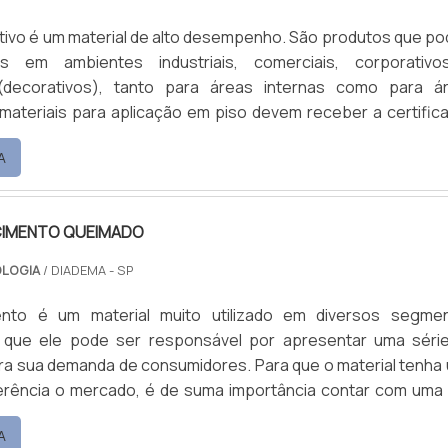
ativo é um material de alto desempenho. São produtos que p
os em ambientes industriais, comerciais, corporativ
 (decorativos), tanto para áreas internas como para á
so devem receber a certificação
ntabilidade, cujo benefício é a aquisição de produtos fabric
A
cional e a redução da extração dos recursos naturais e us
 materiais de baixo impacto ambiental.Pontos p.
CIMENTO QUEIMADO
OLOGIA
/ DIADEMA - SP
nto é um material muito utilizado em diversos segme
 já que ele pode ser responsável por apresentar uma séri
ra sua demanda de consumidores. Para que o material tenha
rtância contar com uma boa
imento queimado. Principais tipos do material Wall – 
A
 paredes. Street – argamassa decorativa de alto desempenh