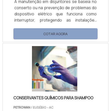
A manutenção em disjuntores se baseia no
conserto ou na prevenção de problemas do
dispositivo elétrico que funciona como
interruptor, protegendo as instalações
elétricas contra danos gerados por
sobrecargas. Ou seja, a manutenção é
COTAR AGORA
requisitada normalmente por empresas de
grande porte, fábricas, prédios e até
mesmos clientes comuns em residências, a
fim de reparos nas instalações ou evitá-los.
CONHEÇA OS SERVIÇOS DE PREVENÇÃO E
REAÇÃOUma empresa de manutenção de
disjuntor em SP oferece o serviço.
CONSERVANTES QUÍMICOS PARA SHAMPOO
PETROWAN
/ EUSÉBIO - AC