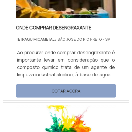
ONDE COMPRAR DESENGRAXANTE
TETRAQUÍMICAMETAL
/ SÃO JOSÉ DO RIO PRETO - SP
Ao procurar onde comprar desengraxante é
importante levar em consideração que o
composto químico trata de um agente de
limpeza industrial alcalino, à base de água e
solvente ecológico. O produto é indicado
para limpeza perfeita, otimizando o tempo do
COTAR AGORA
funcionário e gastando pouca água, tendo
em vista que essa linha de desengraxante
alcalinos com alto poder de limpeza é
desenvolvida para limpeza em circuitos
fechados.Aplicação do produtoO...