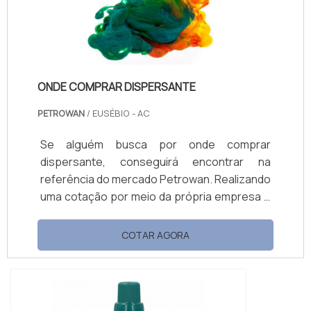
ONDE COMPRAR DISPERSANTE
PETROWAN
/ EUSÉBIO - AC
Se alguém busca por onde comprar
dispersante, conseguirá encontrar na
referência do mercado Petrowan. Realizando
uma cotação por meio da própria empresa e
descobrindo a líder da área de atuação.
Quando a busca é por onde comprar
COTAR AGORA
dispersante, com a equipe da Petrowan o
cliente obterá precisão com soluções de
distribuição de produtos químicos. MAIS
DETALHES SOBRE ONDE COMPRAR