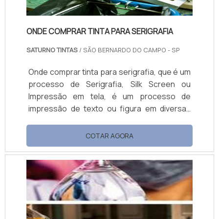
ONDE COMPRAR TINTA PARA SERIGRAFIA
SATURNO TINTAS
/ SÃO BERNARDO DO CAMPO - SP
Onde comprar tinta para serigrafia, que é um
processo de Serigrafia, Silk Screen ou
Impressão em tela, é um processo de
impressão de texto ou figura em diversas
superfícies ou substratos, no qual a tinta é
vazada pela pressão do rodo, através de
COTAR AGORA
uma tela preparada. Linha serigráfica Vinílica
Brilhante; Vinílica Fosca; Atóxicas; Sintética;
Epóxi; Couro e Nylon; Poliuretânica;
Polietileno; Serigrafia UV; Aquascreen (Base
água p/ tecido); ...