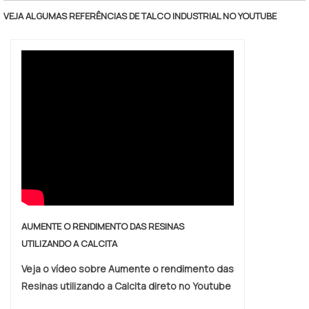
processo de reciclagem No processo de
VEJA ALGUMAS REFERÊNCIAS DE TALCO INDUSTRIAL NO YOUTUBE
reciclagem é adicionado o solvente, sendo o
Thinner e Primer para preparação da tinta
que será utilizada para pintura de segunda
classe, exclusiva para: Paredes; Pisos; Te.
AUMENTE O RENDIMENTO DAS RESINAS
UTILIZANDO A CALCITA
Veja o vídeo sobre Aumente o rendimento das
Resinas utilizando a Calcita direto no Youtube