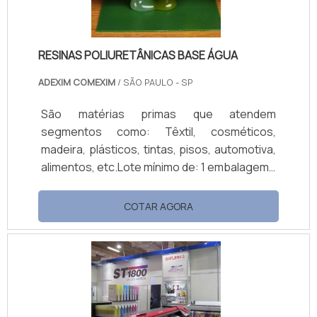
RESINAS POLIURETÂNICAS BASE ÁGUA
ADEXIM COMEXIM
/ SÃO PAULO - SP
São matérias primas que atendem
segmentos como: Têxtil, cosméticos,
madeira, plásticos, tintas, pisos, automotiva,
alimentos, etc.Lote mínimo de: 1 embalagem -
20kgAs resinas poliuretânicas base água
não contém qualquer resíduo de Isocianato
COTAR AGORA
livre residual. Além disso, tem forte apelo
ecológico e são atualmente utilizados em
muitas indústrias de revestimentos, vernizes
onde são capazes de substituir outros
similares de base solvente, que muitas vezes
é um inconveniente, tornando-se uma