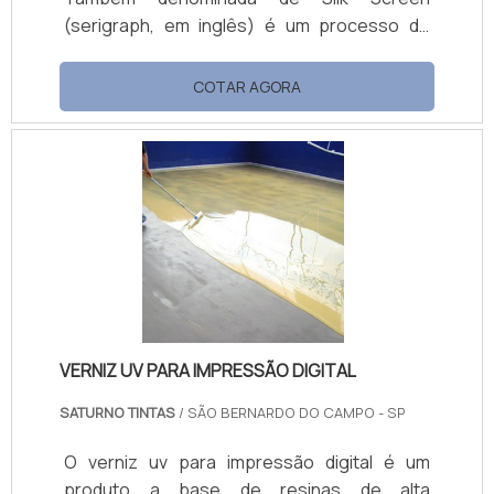
(serigraph, em inglês) é um processo de
impressão, em que a tinta específica é
vazada, manualmente pela pressão de um
COTAR AGORA
rodo ou puxador para a Tela, ou matriz
Serigráfica. Possui alta versatilidade,
podendo ser impressa em vários tipos de
materiais, como: Papel; Plástico; Borracha;
Madeira; Vidro; Camisas; Entre muitos
outros.Maiores informações sobre esse
produto Existem vários tipos de t.
VERNIZ UV PARA IMPRESSÃO DIGITAL
SATURNO TINTAS
/ SÃO BERNARDO DO CAMPO - SP
O verniz uv para impressão digital é um
produto a base de resinas de alta