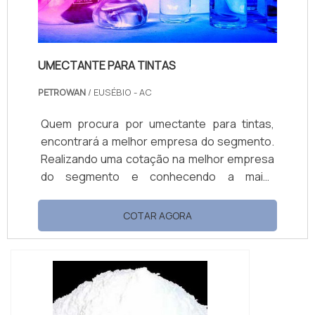
UMECTANTE PARA TINTAS
PETROWAN
/ EUSÉBIO - AC
Quem procura por umectante para tintas,
encontrará a melhor empresa do segmento.
Realizando uma cotação na melhor empresa
do segmento e conhecendo a maior
referência de qualidade da área de atuação.
OUTRAS INFORMAÇÕES SOBRE UMECTANTE
COTAR AGORA
PARA TINTAS Se alguém quer achar
umectante para tintas em uma empresa
altamente qualificada, encontra na Petrowan.
Atuando com base multiuso e limpa piso e
fosqueante, oferecendo o que há de melhor