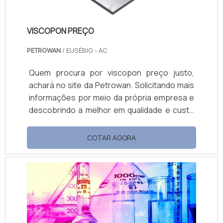
VISCOPON PREÇO
PETROWAN
/ EUSÉBIO - AC
Quem procura por viscopon preço justo,
achará no site da Petrowan. Solicitando mais
informações por meio da própria empresa e
descobrindo a melhor em qualidade e custo
benefício. Quando a questão é viscopon
preço acessível, com a Petrowan o cliente
COTAR AGORA
encontrará ótima qualidade com soluções de
distribuição de produtos químicos. MAIS
DETALHES SOBRE VISCOPON PREÇO A
Petrowan objetiva sua energia em
proporcionar uma estrutura com escritório
d...