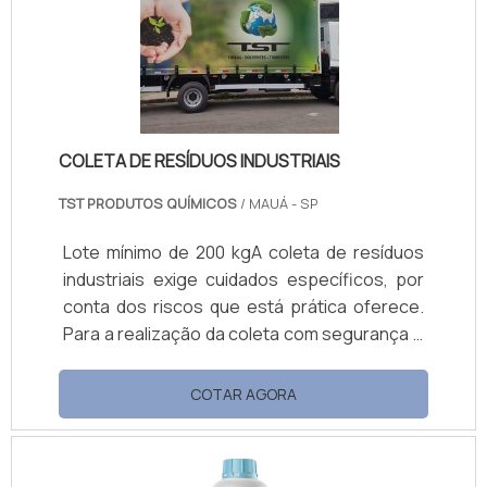
tinta látex convencional e texturizada,
adesivos, epóxi, tinta de impressão; ComGel
460, recom.
COLETA DE RESÍDUOS INDUSTRIAIS
TST PRODUTOS QUÍMICOS
/ MAUÁ - SP
Lote mínimo de 200 kgA coleta de resíduos
industriais exige cuidados específicos, por
conta dos riscos que está prática oferece.
Para a realização da coleta com segurança e
eficiência, é necessário contratar uma
empresa especializada na destinação
COTAR AGORA
correta destes materiais.O transporte feito
corretamente Caso não sigam os critérios
de segurança, o transporte pode