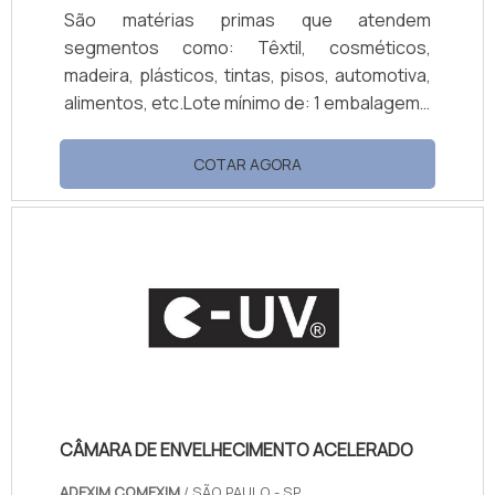
São matérias primas que atendem
segmentos como: Têxtil, cosméticos,
madeira, plásticos, tintas, pisos, automotiva,
alimentos, etc.Lote mínimo de: 1 embalagem -
20kgAs resinas poliuretânicas são
totalmente dispersa em água,
COTAR AGORA
monocomponentes, livres de solvente,
isentas de isocianatos, com secagem ao ar
ou estufa, que podem ser usadas também
como aditivos principalmente com resinas
acrílicas melhorando as propriedades do
produto final.INFORMAÇÕES EXTRAS SOBRE
O PRODUTO Alto Poder de Aderência; Alta.
CÂMARA DE ENVELHECIMENTO ACELERADO
ADEXIM COMEXIM
/ SÃO PAULO - SP