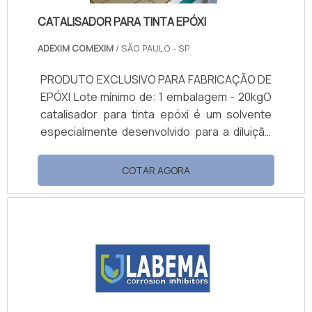
CATALISADOR PARA TINTA EPÓXI
ADEXIM COMEXIM
/ SÃO PAULO - SP
PRODUTO EXCLUSIVO PARA FABRICAÇÃO DE
EPÓXI Lote mínimo de: 1 embalagem - 20kgO
catalisador para tinta epóxi é um solvente
especialmente desenvolvido para a diluição
de tinta epóxi. Esse tipo de tinta apresenta
diferenciais em relação a tintas comuns,
COTAR AGORA
como: Alta resistência à ação de produtos
químicos e umidade. Durabilidade e qualidade.
Resiste a altas temperaturas.
Impermeabilidade.Importância do
catalisadorPor tratar-se de uma tinta com
resistência elevada, é necessário o uso de
catalisador p.