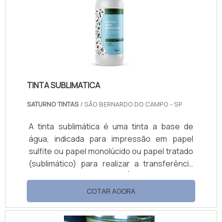
comprometer o meio ambiente e as pessoas
que estão em volta. Mas além da coleta dos
resíduos industriais, as empresas
especialistas pre.
TINTA SUBLIMATICA
SATURNO TINTAS
/ SÃO BERNARDO DO CAMPO - SP
A tinta sublimática é uma tinta a base de
água, indicada para impressão em papel
sulfite ou papel monolúcido ou papel tratado
(sublimático) para realizar a transferência
em tecido base poliéster. É indicado o papel
tratado para a melhor qualidade nas imagens.
COTAR AGORA
Mais informações sobre este produtoPara
que seu processo ocorra corretamente, é