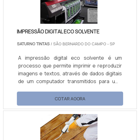
alternati.
IMPRESSÃO DIGITAL ECO SOLVENTE
SATURNO TINTAS
/ SÃO BERNARDO DO CAMPO - SP
A impressão digital eco solvente é um
processo que permite imprimir e reproduzir
imagens e textos, através de dados digitais
de um computador transmitidos para uma
impressora, é possível imprimir qualquer
coisa, dependendo do equipamento e dos
COTAR AGORA
materiais utilizados.Linha digital Solvente;
MILD Solvente; Digital UV; Digital UV LED; Eco
solvente (Odorless); Sublimática (Base
água).Alguns exemplos dos substratos são:
lonas PVC, PVC adesivo, tecidos,