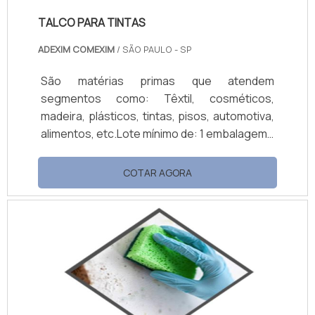
TALCO PARA TINTAS
ADEXIM COMEXIM
/ SÃO PAULO - SP
São matérias primas que atendem
segmentos como: Têxtil, cosméticos,
madeira, plásticos, tintas, pisos, automotiva,
alimentos, etc.Lote mínimo de: 1 embalagem -
20kgUso do talco para tintasO talco é um
mineral natural na forma de um silicato de
COTAR AGORA
magnésio hidratado, sua forma cristalina se
apresenta em lâminas muito finas e contém
internamente o magnésio hidratado. Sua
construção lamelar faz com que seja um
produto hidrofóbico, ou seja, um...