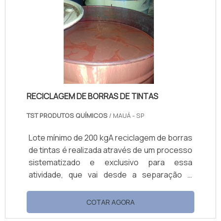
necessário utilizar a tinta correta, que são
basicamente três tintas sublimáticas
diferentes que existem no mercado. São
elas: Tintas sublimáticas; Tinta pigmen.
RECICLAGEM DE BORRAS DE TINTAS
TST PRODUTOS QUÍMICOS
/ MAUÁ - SP
Lote mínimo de 200 kgA reciclagem de borras
de tintas é realizada através de um processo
sistematizado e exclusivo para essa
atividade, que vai desde a separação e
armazenagem da borra úmida, considerando
o processo inicial, até a armazenagem da
COTAR AGORA
tinta preparada, finalizando a reciclagem. O