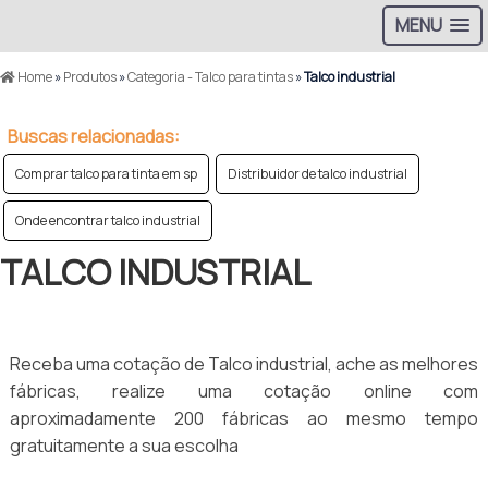
MENU
Home
»
Produtos
»
Categoria - Talco para tintas
»
Talco industrial
Buscas relacionadas:
Comprar talco para tinta em sp
Distribuidor de talco industrial
Onde encontrar talco industrial
TALCO INDUSTRIAL
Receba uma cotação de Talco industrial, ache as melhores
fábricas, realize uma cotação online com
aproximadamente 200 fábricas ao mesmo tempo
gratuitamente a sua escolha