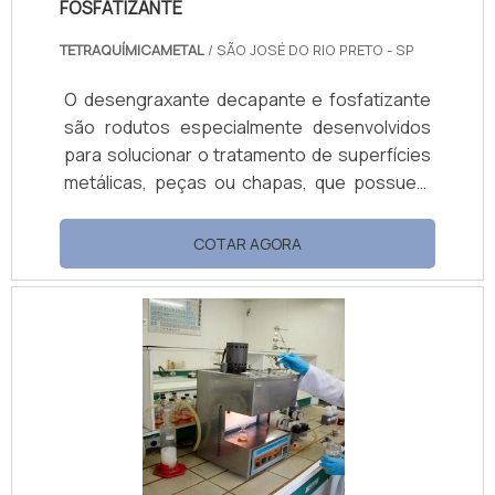
FOSFATIZANTE
TETRAQUÍMICAMETAL
/ SÃO JOSÉ DO RIO PRETO - SP
O desengraxante decapante e fosfatizante
são rodutos especialmente desenvolvidos
para solucionar o tratamento de superfícies
metálicas, peças ou chapas, que possuem
uma ação múltipla, capaz de penetrar na
superfície, realizando limpeza (desengraxe),
COTAR AGORA
decapagem e fosfatização, em apenas um
produto. Informações adicionais sobre o
produto Os produtos proporcionam rapidez
e agilidade na execução do trabalho. Além
disso, à medida que atuam, proporcionando a
fosfatização da superfície com
desengraxante.