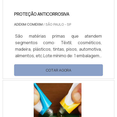
PROTEÇÃO ANTICORROSIVA
ADEXIM COMEXIM
/ SÃO PAULO - SP
São matérias primas que atendem
segmentos como: Têxtil, cosméticos,
madeira, plásticos, tintas, pisos, automotiva,
alimentos, etc.Lote mínimo de: 1 embalagem -
20kgImportância do uso de
anticorrosivoMundialmente a preocupação
COTAR AGORA
com os aspectos da corrosão tem obrigado
às empresas de todas as áreas se
precaverem quanto a essa questão. Além da
corrosão que acontece à longo prazo, com o
passar dos anos, aquela ferrugem que
costuma aparecer ainda na fase inicial de
aplicação e cura, passou a ser també.