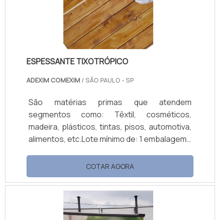
poliestireno, polietileno tratado, madeira/
MDF, .
ESPESSANTE TIXOTRÓPICO
ADEXIM COMEXIM
/ SÃO PAULO - SP
São matérias primas que atendem
segmentos como: Têxtil, cosméticos,
madeira, plásticos, tintas, pisos, automotiva,
alimentos, etc.Lote mínimo de: 1 embalagem -
20kgO espessante tixotrópico é um produto
versátil, cada vez mais consumido no
COTAR AGORA
mercado industrial. Ele, normalmente, é
comercializado em diversos modelos, tudo
de acordo com as necessidades.São três os
principais modelos: ComGel 601, aplicado em