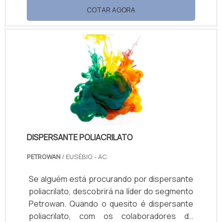
Dispondo dos mais modernos equipamentos
COTAR AGORA
de termografia e contando com larga
experiência de seus profissionais oferece a
seus clientes: Em Instalações Elétricas;
Máquinas; Subestações; Cabos e
Conexões; Painéis e Cubículos;
Barramentos; Transformadores.SAIBA MAIS
DETALHES SOBRE O PROCESSOO
comissionamento é, na realidade, um.
DISPERSANTE POLIACRILATO
PETROWAN
/ EUSÉBIO - AC
Se alguém está procurando por dispersante
poliacrilato, descobrirá na líder do segmento
Petrowan. Quando o quesito é dispersante
poliacrilato, com os colaboradores da