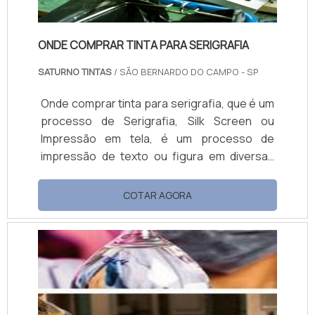
ONDE COMPRAR TINTA PARA SERIGRAFIA
SATURNO TINTAS
/ SÃO BERNARDO DO CAMPO - SP
Onde comprar tinta para serigrafia, que é um
processo de Serigrafia, Silk Screen ou
Impressão em tela, é um processo de
impressão de texto ou figura em diversas
superfícies ou substratos, no qual a tinta é
vazada pela pressão do rodo, através de
COTAR AGORA
uma tela preparada. Linha serigráfica Vinílica
Brilhante; Vinílica Fosca; Atóxicas; Sintética;
Epóxi; Couro e Nylon; Poliuretânica;
Polietileno; Serigrafia UV; Aquascreen (Base
água p/ tecido); ...