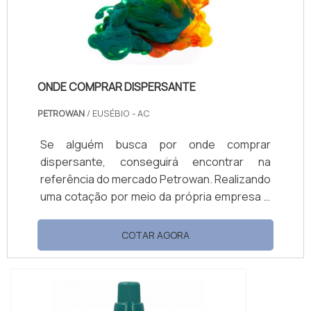
ONDE COMPRAR DISPERSANTE
PETROWAN
/ EUSÉBIO - AC
Se alguém busca por onde comprar
dispersante, conseguirá encontrar na
referência do mercado Petrowan. Realizando
uma cotação por meio da própria empresa e
descobrindo a líder da área de atuação.
Quando a busca é por onde comprar
COTAR AGORA
dispersante, com a equipe da Petrowan o
cliente obterá precisão com soluções de
distribuição de produtos químicos. MAIS
DETALHES SOBRE ONDE COMPRAR