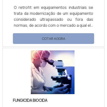
O retrofit em equipamentos industriais se
trata da modernização de um equipamento
considerado ultrapassado ou fora das
normas, de acordo com o mercado a qual ele
responde. O recurso é geralmente adotado
por empresas que necessitam obter uma
COTAR AGORA
máquina específica para um trabalho. Na
maioria das vezes, ele não existe em
território nacional. SAIBA COMO O PRODUTO
APRESENTA UM ÓTIMO CUSTO BENEFÍCIOA
manutenção oferece ótima relação de
custo-benefício independente do
segmento. Este equipamento é impresc.
FUNGICIDA BIOCIDA