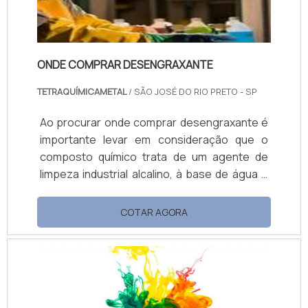
ONDE COMPRAR DESENGRAXANTE
TETRAQUÍMICAMETAL
/ SÃO JOSÉ DO RIO PRETO - SP
Ao procurar onde comprar desengraxante é
importante levar em consideração que o
composto químico trata de um agente de
limpeza industrial alcalino, à base de água e
solvente ecológico. O produto é indicado
para limpeza perfeita, otimizando o tempo do
COTAR AGORA
funcionário e gastando pouca água, tendo
em vista que essa linha de desengraxante
alcalinos com alto poder de limpeza é
desenvolvida para limpeza em circuitos
fechados.Aplicação do produtoO...