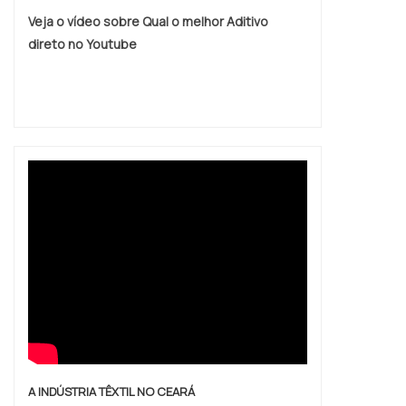
em dispersante poliacrilato, deve-se
Veja o vídeo sobre Qual o melhor Aditivo
descartar empresas que não tenham
direto no Youtube
produtos e serviços com ótima qualidade e
assertividade, pequenos detalhes, mas de
grande valia para saber a procedência e
seriedade da empresa. Tudo isso e muito
mais são os motivos pelos quais a Petrowan
é uma empresa altamente qualificada quando
falamos do segmento de tintas industriais. A
empresa busca tudo que há de mais atual
para garantir a qualidade final para cada
cliente. QUALIDADE COMPROVADA NO
SEGMENTO Apenas na Petrowan tem o que
há de melhor no ramo de tintas industriais. É
possível encontrar uma grande variedade no
portfólio como ligante não iônico e argila
cosmética com ótima qualidade e precisão.
A INDÚSTRIA TÊXTIL NO CEARÁ
Com o objetivo de trazer a satisfação a