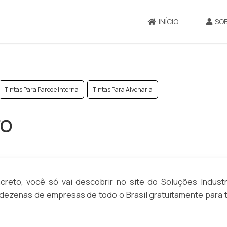
INÍCIO
SO
Tintas Para Parede Interna
Tintas Para Alvenaria
TO
reto, você só vai descobrir no site do Soluções Industri
dezenas de empresas de todo o Brasil gratuitamente para 