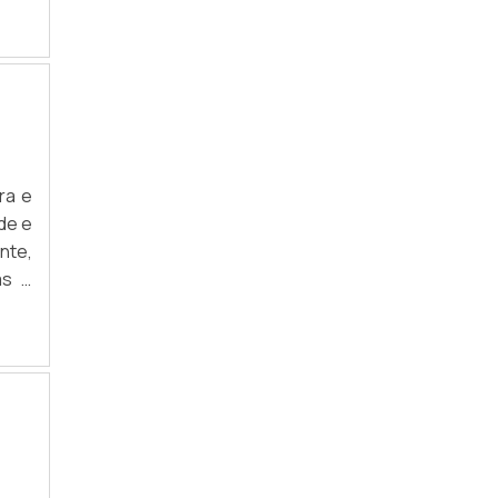
ntes
ível
ra e
de e
nte,
as e
aios
ntes
ível