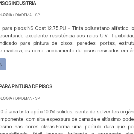
PISOS INDUSTRIA
OLOGIA
/ DIADEMA - SP
s para pisos:NS Coat 12.75.PU – Tinta poliuretano alifático, 
esentando excelente resistência aos raios U.V., flexibilida
Indicado para pintura de pisos, paredes, portas, estrut
de madeira, ou como acabamento de pisos resinados em á
bamento brilhante ou semi brilho.NS Coat 10.10 – Tinta epóxi 
A
lta espessura e alto poder de...
 PARA PINTURA DE PISOS
OLOGIA
/ DIADEMA - SP
10 é uma tinta epóxi 100% sólidos, isenta de solventes orgân
componente, com alta espessura de camada e altíssimo pode
esmo nas cores claras.Forma uma película dura que po
meabilidade, fácil limpeza, brilhante e apresenta ele