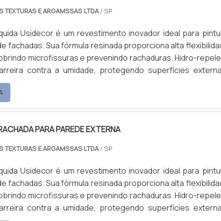
AS TEXTURAS E ARGAMSSAS LTDA
/ SP
quida Usidecor é um revestimento inovador ideal para pintu
de fachadas. Sua fórmula resinada proporciona alta flexibilida
cobrindo microfissuras e prevenindo rachaduras. Hidro-repele
rreira contra a umidade, protegendo superfícies extern
produto reduz a temperatura das superfícies ao refletir r
A
hora o conforto térmico e combate o mofo, mantendo ambie
m ótima cobertura, fácil aplicação e manutenção, está dispon
 de 18L e 3,6L.
RACHADA PARA PAREDE EXTERNA
AS TEXTURAS E ARGAMSSAS LTDA
/ SP
quida Usidecor é um revestimento inovador ideal para pintu
de fachadas. Sua fórmula resinada proporciona alta flexibilida
cobrindo microfissuras e prevenindo rachaduras. Hidro-repele
rreira contra a umidade, protegendo superfícies extern
produto reduz a temperatura das superfícies ao refletir r