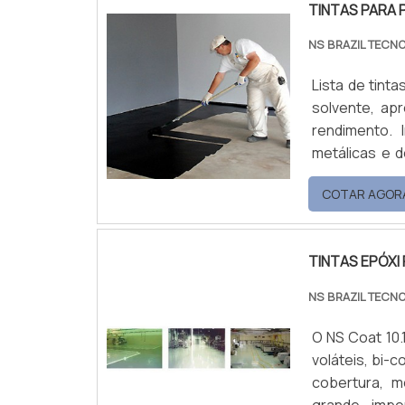
TINTAS PARA 
NS BRAZIL TECN
Lista de tinta
solvente, apr
rendimento. 
metálicas e 
externas. Aca
COTAR AGOR
sólidos, com a
TINTAS EPÓXI
NS BRAZIL TECN
O NS Coat 10.
voláteis, bi-
cobertura, m
grande imper