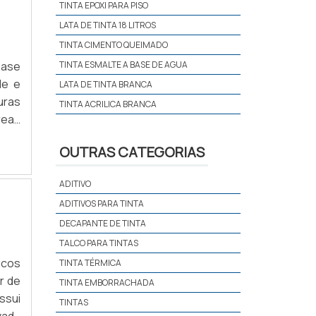
TINTA EPOXI PARA PISO
LATA DE TINTA 18 LITROS
TINTA CIMENTO QUEIMADO
base
TINTA ESMALTE A BASE DE AGUA
de e
LATA DE TINTA BRANCA
uras
TINTA ACRILICA BRANCA
reas
100%
OUTRAS CATEGORIAS
ADITIVO
ADITIVOS PARA TINTA
DECAPANTE DE TINTA
TALCO PARA TINTAS
icos
TINTA TÉRMICA
r de
TINTA EMBORRACHADA
ssui
TINTAS
vada