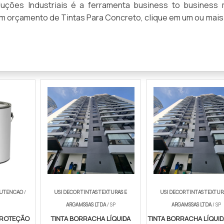
ções Industriais é a ferramenta business to business 
 um orçamento de Tintas Para Concreto, clique em um ou mai
NUTENCAO
/
USI DECOR TINTAS TEXTURAS E
USI DECOR TINTAS TEXTUR
ARGAMSSAS LTDA
/ SP
ARGAMSSAS LTDA
/ SP
PROTEÇÃO
TINTA BORRACHA LÍQUIDA
TINTA BORRACHA LÍQUID