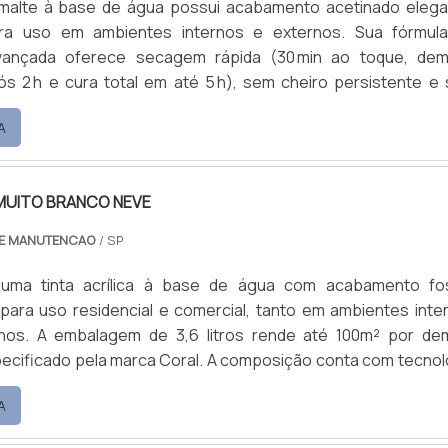
smalte à base de água possui acabamento acetinado elega
ara uso em ambientes internos e externos. Sua fórmul
avançada oferece secagem rápida (30 min ao toque, de
ós 2 h e cura total em até 5 h), sem cheiro persistente e
senta excelente cobertura e aderência a
A
bstratos — como madeira, metais ferrosos e não ferr
mínio, galvanizado e PVC) —, além de garantir durabilidade de
escascar, com proteção contra fungos, mofos e algas. A dilu
MUITO BRANCO NEVE
 de até 10 % (pincel/rolo) ou até 20 % (pistola), e os utensí
 podem ser limpos com água, sem necessidade de solventes
DE MANUTENCAO
/ SP
L rende aproximadamente 75m² (ou até 100m² por demão);
de 2 a 3 demãos para acabamento uniforme. Produto dispon
 uma tinta acrílica à base de água com acabamento fo
tas ou no sistema tintométrico Suvinil.
para uso residencial e comercial, tanto em ambientes inte
nos. A embalagem de 3,6 litros rende até 100m² por de
la marca Coral. A composição conta com tecnologia
 confere alta consistência, permitindo diluições generosas
A
 % com água), mantendo boa cobertura mesmo com m
ui baixo odor e secagem rápida — cerca de 30 minutos ao t