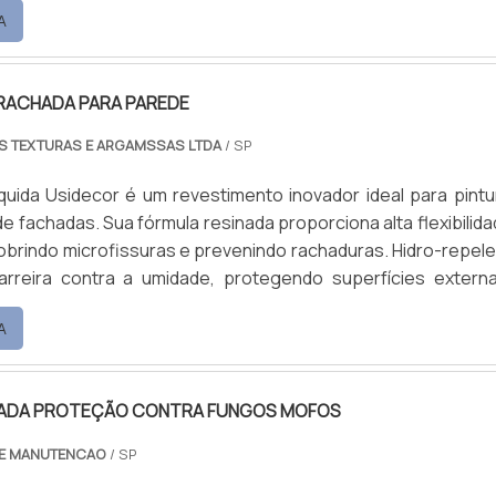
A
hora o conforto térmico e combate o mofo, mantendo ambie
m ótima cobertura, fácil aplicação e manutenção, está dispon
 de 18L e 3,6L.
RACHADA PARA PAREDE
AS TEXTURAS E ARGAMSSAS LTDA
/ SP
quida Usidecor é um revestimento inovador ideal para pintu
de fachadas. Sua fórmula resinada proporciona alta flexibilida
cobrindo microfissuras e prevenindo rachaduras. Hidro-repele
rreira contra a umidade, protegendo superfícies extern
produto reduz a temperatura das superfícies ao refletir r
A
hora o conforto térmico e combate o mofo, mantendo ambie
m ótima cobertura, fácil aplicação e manutenção, está dispon
 de 18L e 3,6L.
NADA PROTEÇÃO CONTRA FUNGOS MOFOS
DE MANUTENCAO
/ SP