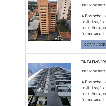
USI DECOR TINT
A Borracha Lí
revitalização 
resistência, 
forma uma ba
internas. O 
COTAR AGOR
solares, mel
saudáveis. Co
em embalagens
TINTA EMBOR
USI DECOR TINT
A Borracha Lí
revitalização 
resistência, 
forma uma ba
internas. O 