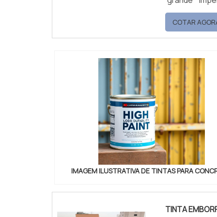
resistência a
COTAR AGOR
poeira.Especia
IMAGEM ILUSTRATIVA DE TINTAS PARA CONC
TINTA EMBOR