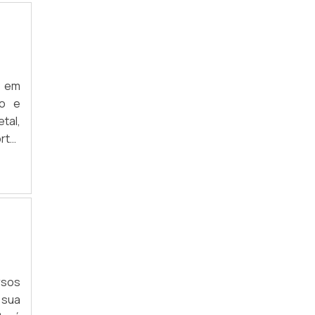
s em
to e
tal,
rtar
 cor
o em
rsos
 sua