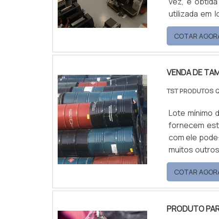
vez, é obtida
utilizada em 
banheiros e
COTAR AGOR
anticorrosiv
endurecedor,
VENDA DE TA
TST PRODUTOS 
Lote mínimo 
fornecem est
com ele pode-
muitos outros
de tambor de 
COTAR AGOR
armazenament
eficácia no qu
PRODUTO PAR