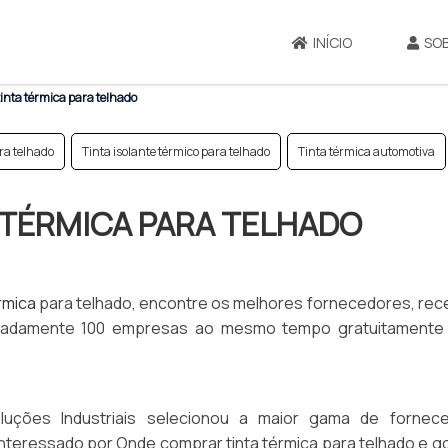
INÍCIO
SO
nta térmica para telhado
ra telhado
Tinta isolante térmico para telhado
Tinta térmica automotiva
TÉRMICA PARA TELHADO
érmica
para telhado, encontre os melhores fornecedores, rec
imadamente 100 empresas ao mesmo tempo gratuitamente
uções Industriais selecionou a maior gama de fornec
 interessado por Onde comprar tinta térmica para telhado e g