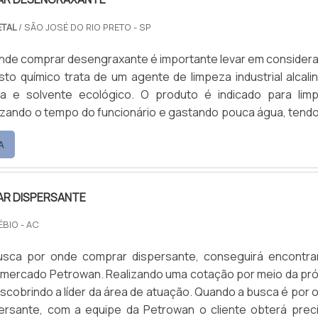
ETAL
/ SÃO JOSÉ DO RIO PRETO - SP
onde comprar desengraxante é importante levar em consider
o químico trata de um agente de limpeza industrial alcalin
 e solvente ecológico. O produto é indicado para lim
mizando o tempo do funcionário e gastando pouca água, tend
a linha de desengraxante alcalinos com alto poder de limpe
A
para limpeza em circuitos fechados.Aplicação do produtoO...
R DISPERSANTE
ÉBIO - AC
sca por onde comprar dispersante, conseguirá encontra
 mercado Petrowan. Realizando uma cotação por meio da pró
o a líder da área de atuação. Quando a busca é por onde
ersante, com a equipe da Petrowan o cliente obterá prec