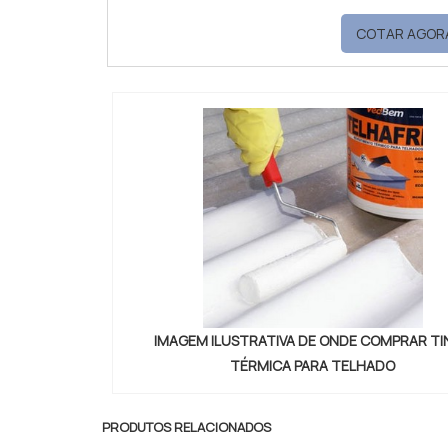
com soluções de d
COTAR AGOR
ONDE COMPRAR DISPERSANTE
produzir uma e
IMAGEM ILUSTRATIVA DE ONDE COMPRAR T
TÉRMICA PARA TELHADO
PRODUTOS RELACIONADOS