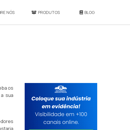
BRE NÓS
PRODUTOS
BLOG
eba os
 a sua
edores
ostaria