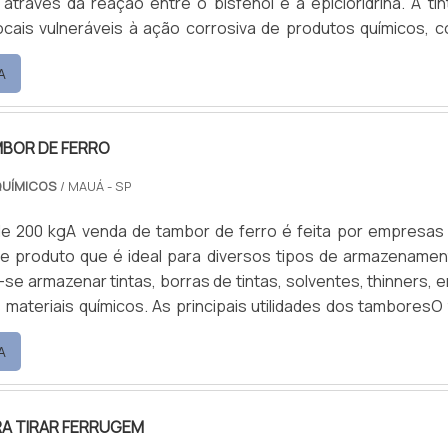
 através da reação entre o bisfenol e a epicloridrina. A tin
locais vulneráveis à ação corrosiva de produtos químicos, 
 cozinhas.Especificações relevantes do materialA t
A
a é reativa, formada por duas partes, conhecidas como ba
 vendidos em embalagens separadas par.
MBOR DE FERRO
QUÍMICOS
/ MAUÁ - SP
de 200 kgA venda de tambor de ferro é feita por empresas
e produto que é ideal para diversos tipos de armazenamen
se armazenar tintas, borras de tintas, solventes, thinners, e
 materiais químicos. As principais utilidades dos tamboresO 
metal que o cliente está adquirindo, é muito significante pa
A
o e transporte de produtos especiais, pois eles terão t
e diz respeito a não ter problema.
A TIRAR FERRUGEM