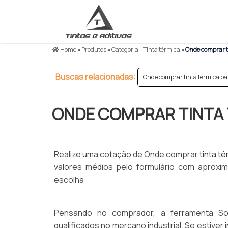
Home
»
Produtos
»
Categoria - Tinta térmica
»
Onde comprar ti
Buscas relacionadas:
Onde comprar tinta térmica pa
ONDE COMPRAR TINTA 
Realize uma cotação de Onde comprar
tinta t
valores médios pelo formulário com aprox
escolha
Pensando no comprador, a ferramenta Sol
qualificados no mercano industrial. Se estiver