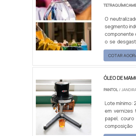
TETRAQUÍMICAM
O neutraliza
segmento indu
componente q
o se desgast
composto quí
COTAR AGOR
semelhantes 
removidos com
ÓLEO DE MAM
PANTOL
/ JANDIRA
Lote mínimo: 
em vernizes t
papel, couro 
composição 
fabricação d