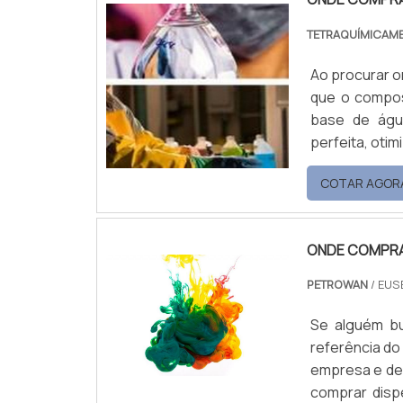
TETRAQUÍMICAM
Ao procurar 
que o compost
base de água
perfeita, oti
vista que ess
COTAR AGOR
desenvolvida 
ONDE COMPRA
PETROWAN
/ EUS
Se alguém bu
referência do
empresa e descobrind
comprar disp