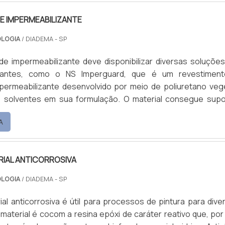
E IMPERMEABILIZANTE
OLOGIA
/ DIADEMA - SP
de impermeabilizante deve disponibilizar diversas soluçõe
izantes, como o NS Imperguard, que é um revestimen
ermeabilizante desenvolvido por meio de poliuretano vege
do solventes em sua formulação. O material consegue supo
ção aos raios ultravioleta. Para aumentar a estabilidade da
A
ernas, é recomendado que ele seja aplicado com acabament
o Imperguard Coat.Principais produtos recomendados.
RIAL ANTICORROSIVA
OLOGIA
/ DIADEMA - SP
rial anticorrosiva é útil para processos de pintura para dive
material é cocom a resina epóxi de caráter reativo que, por