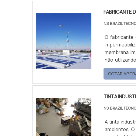
FABRICANTE D
NS BRAZIL TECN
O fabricante 
impermeabil
membrana imp
não utilizan
grande exposi
COTAR AGOR
em áreas ext
pintura usand
TINTA INDUST
NS BRAZIL TECN
A tinta indust
ambientes. O 