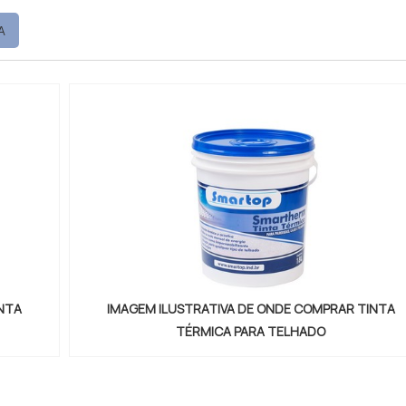
istribuição de produtos químicos. MAIS DETALHES SOBRE
A
 A Petrowan canaliza seus esforços em
...
INTA
IMAGEM ILUSTRATIVA DE ONDE COMPRAR TINTA
TÉRMICA PARA TELHADO