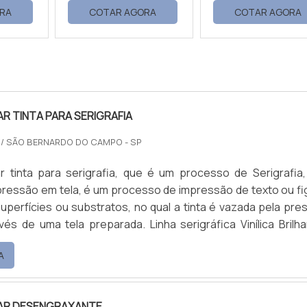
RA
COTAR AGORA
COTAR AGORA
 TINTA PARA SERIGRAFIA
S
/ SÃO BERNARDO DO CAMPO - SP
 tinta para serigrafia, que é um processo de Serigrafia, 
ressão em tela, é um processo de impressão de texto ou fi
uperfícies ou substratos, no qual a tinta é vazada pela pre
vés de uma tela preparada. Linha serigráfica Vinílica Brilha
ca; Atóxicas; Sintética; Epóxi; Couro e Nylon; Poliuretân
A
erigrafia UV; Aquascreen (Base água p/ tecido); ...
AR DESENGRAXANTE