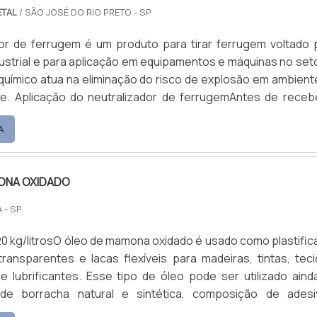
ETAL
/ SÃO JOSÉ DO RIO PRETO - SP
dor de ferrugem é um produto para tirar ferrugem voltado 
strial e para aplicação em equipamentos e máquinas no seto
uímico atua na eliminação do risco de explosão em ambient
e. Aplicação do neutralizador de ferrugemAntes de receb
mico, a superfície deve ser limpa com lixa, abrasivo
A
antes da aplicação. Óleos ou materiais gordurosos deverão
 solventes e os vestígios de pinturas anteriores.
ONA OXIDADO
 - SP
20 kg/litrosO óleo de mamona oxidado é usado como plastific
ransparentes e lacas flexíveis para madeiras, tintas, teci
e lubrificantes. Esse tipo de óleo pode ser utilizado aind
de borracha natural e sintética, composição de adesi
e papel aluminizado e emulsões estáveis para produto