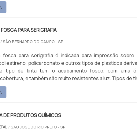
e papel aluminizado e emulsões estáveis para produto
A
re outros produtos.O uso do óleo de mamona apresenta m
a exudação do filme, quando submetido a alta tempe.
A FOSCA PARA SERIGRAFIA
/ SÃO BERNARDO DO CAMPO - SP
ica fosca para serigrafia é indicada para impressão sobre vi
 poliestireno, policarbonato e outros tipos de plásticos deriv
e tipo de tinta tem o acabamento fosco, com uma ó
e cobertura, e também são muito resistentes a luz. Tipos de ti
A
inílica luminosa fosca; Entre outras. As tintas devem
 local livre de exposição ao sol e .
RA DE PRODUTOS QUÍMICOS
ETAL
/ SÃO JOSÉ DO RIO PRETO - SP