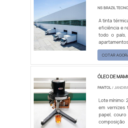
NS BRAZIL TECN
A tinta térmi
eficiência e 
todo o país,
apartamen
reformados.V
COTAR AGOR
pode ser uti
refletir até 
ev.
ÓLEO DE MAM
PANTOL
/ JANDIRA
Lote mínimo: 
em vernizes t
papel, couro 
composição 