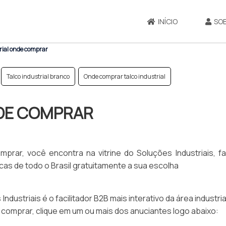
INÍCIO
SO
rial onde comprar
Talco industrial branco
Onde comprar talco industrial
NDE COMPRAR
prar, você encontra na vitrine do Soluções Industriais, f
s de todo o Brasil gratuitamente a sua escolha
dustriais é o facilitador B2B mais interativo da área industria
e comprar, clique em um ou mais dos anuciantes logo abaixo: