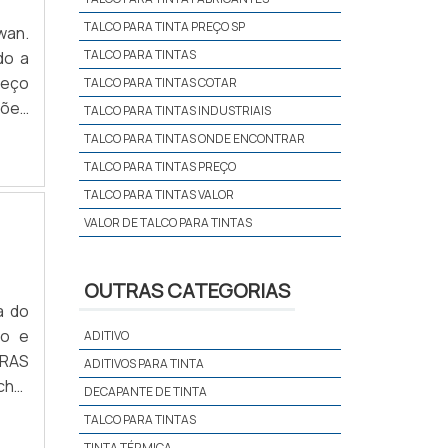
TALCO PARA TINTA PREÇO SP
wan.
TALCO PARA TINTAS
do a
reço
TALCO PARA TINTAS COTAR
ções
TALCO PARA TINTAS INDUSTRIAIS
TALCO PARA TINTAS ONDE ENCONTRAR
TALCO PARA TINTAS PREÇO
TALCO PARA TINTAS VALOR
VALOR DE TALCO PARA TINTAS
OUTRAS CATEGORIAS
a do
to e
ADITIVO
ADITIVOS PARA TINTA
DECAPANTE DE TINTA
a na
TALCO PARA TINTAS
endo
TINTA TÉRMICA