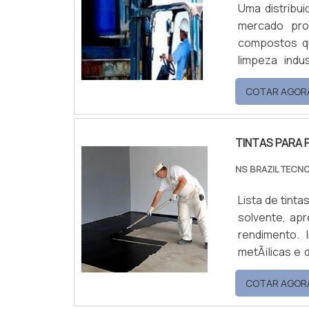
Uma distribui
mercado pro
compostos qu
limpeza indu
possuem um
COTAR AGOR
nanocerâmico
Lubrificant
Decapante, d
TINTAS PARA 
NS BRAZIL TECN
Lista de tinta
solvente, apr
rendimento. 
metÃ¡licas e
externas. Aca
COTAR AGOR
100% sÃ³lidos
de amina cicloa