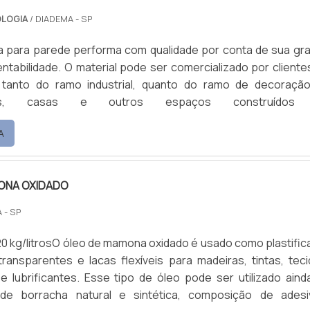
OLOGIA
/ DIADEMA - SP
ca para parede performa com qualidade por conta de sua gr
rentabilidade. O material pode ser comercializado por cliente
 tanto do ramo industrial, quanto do ramo de decoraçã
tos, casas e outros espaços construídos
ANTAGENS AO UTILIZAR O MATERIALA tinta de isolação tér
A
lizada na decoração ou na pintura industrial, sendo capa
75% de radiação solar, o que reduz a temperatura dos ambient
ONA OXIDADO
 - SP
20 kg/litrosO óleo de mamona oxidado é usado como plastific
ransparentes e lacas flexíveis para madeiras, tintas, teci
e lubrificantes. Esse tipo de óleo pode ser utilizado aind
de borracha natural e sintética, composição de adesi