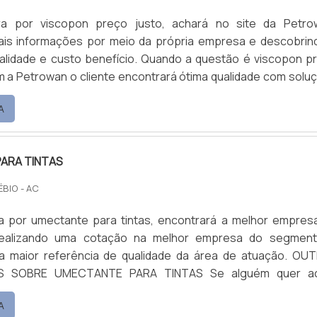
a por viscopon preço justo, achará no site da Petro
mais informações por meio da própria empresa e descobrin
alidade e custo benefício. Quando a questão é viscopon p
m a Petrowan o cliente encontrará ótima qualidade com solu
dutos químicos. MAIS DETALHES SOBRE VISCOPON
A
ARA TINTAS
ÉBIO - AC
 por umectante para tintas, encontrará a melhor empres
ealizando uma cotação na melhor empresa do segmen
maior referência de qualidade da área de atuação. OUTRAS
RE UMECTANTE PARA TINTAS Se alguém quer achar
ra tintas em uma empresa altamente qualificada, encontr
A
uando com base multiuso e limpa piso e fosqueante, oferec