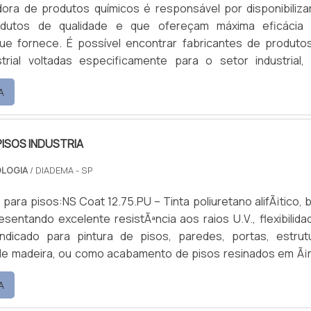
dora de produtos químicos é responsável por disponibiliza
dutos de qualidade e que ofereçam máxima eficácia
e fornece. É possível encontrar fabricantes de produto
strial voltadas especificamente para o setor industrial,
a gama extensa de compostos químicos, como Proc
A
; Aceleradores; Desincrustantes; Desengraxantes; Fosfa
es; Neutralizadores; Refinadores; Removedores; Higi
esen.
PISOS INDUSTRIA
OLOGIA
/ DIADEMA - SP
s para pisos:NS Coat 12.75.PU – Tinta poliuretano alifÃ¡tico, 
esentando excelente resistÃªncia aos raios U.V., flexibilida
Indicado para pintura de pisos, paredes, portas, estrut
 de madeira, ou como acabamento de pisos resinados em Ã¡
bamento brilhante ou semi brilho.NS Coat 10.10 – Tinta ep
A
, com alta espessura e alto poder de cobertura, a base de a
lifÃ¡tica. Forma .