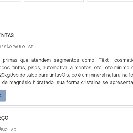
TINTAS
M
/ SÃO PAULO - SP
s primas que atendem segmentos como: Têxtil, cosméti
icos, tintas, pisos, automotiva, alimentos, etc.Lote mínimo d
0kgUso do talco para tintasO talco é um mineral natural na f
o de magnésio hidratado, sua forma cristalina se apresent
to finas e contém internamente o magnésio hidratado.
A
melar faz com que seja um produto hidrofóbico, ou seja, um...
EÇO
ÉBIO - AC