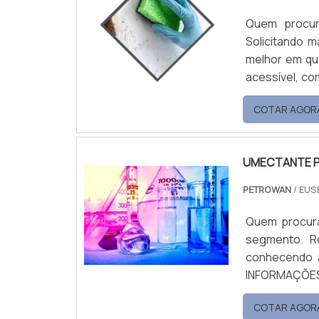
Quem procur
Solicitando 
melhor em qu
acessível, co
de distribuição de pro
COTAR AGOR
PREÇO A Petrowan objetiva sua energia em proporcionar uma estrutura com
escritório d...
UMECTANTE P
PETROWAN
/ EUS
Quem procura
segmento. R
conhecendo a 
INFORMAÇÕES SOB
umectante pa
COTAR AGOR
Petrowan. At