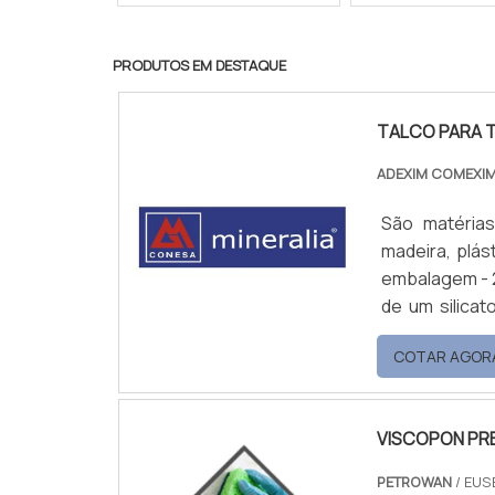
PRODUTOS EM DESTAQUE
TALCO PARA 
ADEXIM COMEXI
São matéria
madeira, plást
embalagem - 2
de um silicat
lâminas mui
COTAR AGOR
construção la
VISCOPON PR
PETROWAN
/ EUS