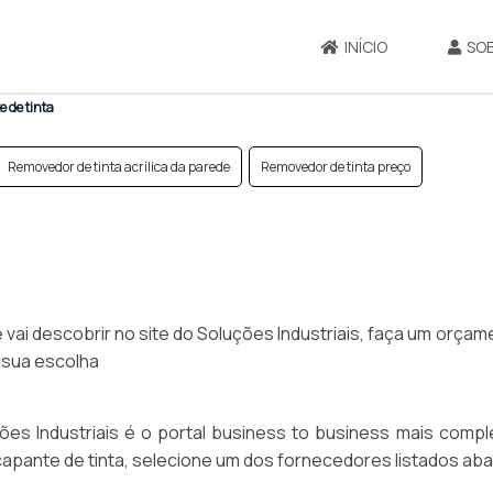
INÍCIO
SO
 de tinta
Removedor de tinta acrílica da parede
Removedor de tinta preço
vai descobrir no site do Soluções Industriais, faça um orçam
 sua escolha
ções Industriais é o portal business to business mais compl
apante de tinta, selecione um dos fornecedores listados aba