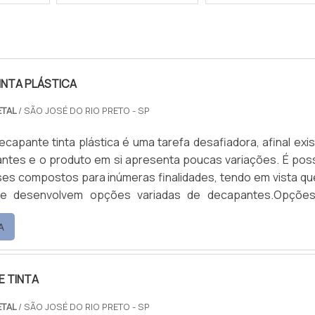
INTA PLÁSTICA
ETAL
/ SÃO JOSÉ DO RIO PRETO - SP
ecapante tinta plástica é uma tarefa desafiadora, afinal exi
antes e o produto em si apresenta poucas variações. É poss
es compostos para inúmeras finalidades, tendo em vista qu
e desenvolvem opções variadas de decapantes.Opçõe
isponíveis no mercado Tetrafós Metal Plus; Tetradeca
A
radecap NI-45.A TetraquímicaMetal é uma fábrica de decap
E TINTA
ETAL
/ SÃO JOSÉ DO RIO PRETO - SP