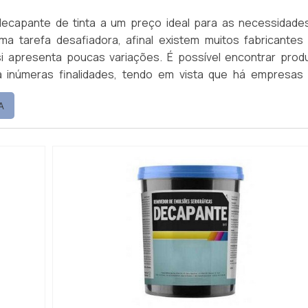
decapante de tinta a um preço ideal para as necessidade
a tarefa desafiadora, afinal existem muitos fabricantes
i apresenta poucas variações. É possível encontrar prod
a inúmeras finalidades, tendo em vista que há empresas
am opções de decapante preço justo.Opções de decapa
A
no mercado Tetradecap NI-45; Tetradecap G: Mistura; Tetr
.