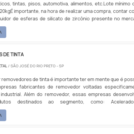
icos, tintas, pisos, automotiva, alimentos, etc.Lote mínimo d
0kgÉ importante, na hora de realizar uma compra, contar c
buidor de esferas de silicato de zircônio presente no merc
 produto possui alta esfericidade o que melhora a mo
A
trito e consumo de energia.As esferas de silicato de zircônio
preferidas em vez de esferas de vidro de.
 DE TINTA
ETAL
/ SÃO JOSÉ DO RIO PRETO - SP
 removedores de tinta é importante ter em mente que é poss
presas fabricantes de removedor voltadas especificam
 industrial. Além do removedor, essas empresas desenvo
dutos destinados ao segmento, como: Acelerador
antes; Desengraxantes; Decapante, desengraxante
A
; Fosfatos; Higiene; Processo nanocerâmico; Lubrifican
res; Refinadores; Removedores.Informações sobre as empr
 remove.