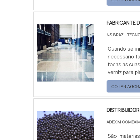
remoção de d
óleos; Limo e
qu.
FABRICANTE D
NS BRAZIL TECN
Quando se in
necessário f
todas as suas
verniz para p
materiais do 
COTAR AGOR
térmica; End
Ceras; Entre 
DISTRIBUIDOR
ADEXIM COMEXI
São matéria