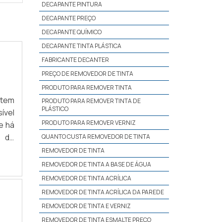
DECAPANTE PINTURA
DECAPANTE PREÇO
DECAPANTE QUÍMICO
DECAPANTE TINTA PLÁSTICA
FABRICANTE DECANTER
PREÇO DE REMOVEDOR DE TINTA
PRODUTO PARA REMOVER TINTA
stem
PRODUTO PARA REMOVER TINTA DE
PLÁSTICO
ível
PRODUTO PARA REMOVER VERNIZ
e há
s de
QUANTO CUSTA REMOVEDOR DE TINTA
p G:
REMOVEDOR DE TINTA
ante
REMOVEDOR DE TINTA A BASE DE ÁGUA
REMOVEDOR DE TINTA ACRÍLICA
REMOVEDOR DE TINTA ACRÍLICA DA PAREDE
REMOVEDOR DE TINTA E VERNIZ
REMOVEDOR DE TINTA ESMALTE PREÇO