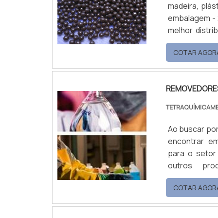
madeira, plást
embalagem - 2
melhor distri
Este tipo de
COTAR AGOR
reduzindo o a
muitas vezes 
REMOVEDORES
TETRAQUÍMICAM
Ao buscar por
encontrar em
para o setor
outros pro
Desincrust
COTAR AGOR
fosfatizante
Neutralizado
fabricante de