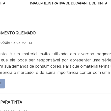
NTA
IMAGEM ILUSTRATIVA DE DECAPANTE DE TINTA
CIMENTO QUEIMADO
OLOGIA
/ DIADEMA - SP
nto é um material muito utilizado em diversos segme
 já que ele pode ser responsável por apresentar uma séri
ra sua demanda de consumidores. Para que o material tenha
rtância contar com uma boa
imento queimado. Principais tipos do material Wall – 
A
 paredes. Street – argamassa decorativa de alto desempenh
ado em áreas internas e externas. Classic .
PARA TINTA