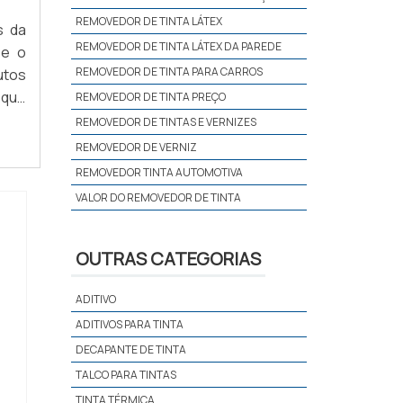
REMOVEDOR DE TINTA LÁTEX
s da
REMOVEDOR DE TINTA LÁTEX DA PAREDE
 e o
REMOVEDOR DE TINTA PARA CARROS
utos
 que
REMOVEDOR DE TINTA PREÇO
ntes
REMOVEDOR DE TINTAS E VERNIZES
afós
REMOVEDOR DE VERNIZ
REMOVEDOR TINTA AUTOMOTIVA
VALOR DO REMOVEDOR DE TINTA
OUTRAS CATEGORIAS
ADITIVO
ADITIVOS PARA TINTA
DECAPANTE DE TINTA
TALCO PARA TINTAS
TINTA TÉRMICA