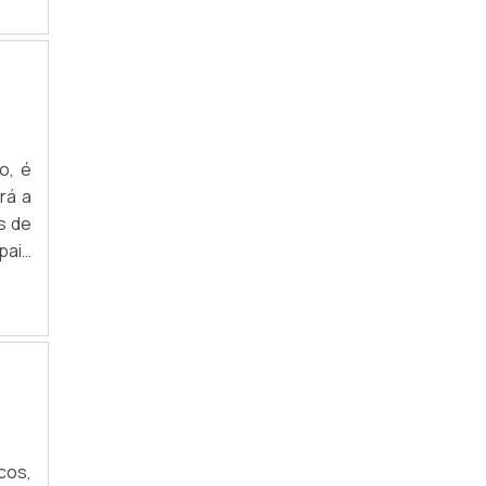
s de
ante
o, é
rá a
s de
pais
inta
tes;
cos,