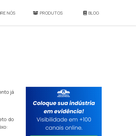
BRE NÓS
PRODUTOS
BLOG
ento já
eto do
ixo: