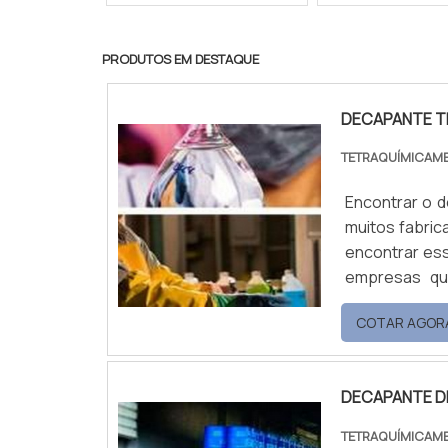
PRODUTOS EM DESTAQUE
DECAPANTE T
TETRAQUÍMICAM
Encontrar o d
muitos fabric
encontrar ess
empresas qu
decapantes d
COTAR AGOR
Mistura; Tet
preç...
DECAPANTE D
TETRAQUÍMICAM