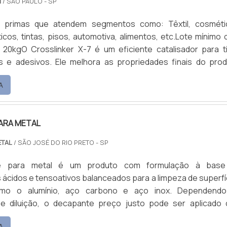
M
/ SÃO PAULO - SP
s primas que atendem segmentos como: Têxtil, cosméti
icos, tintas, pisos, automotiva, alimentos, etc.Lote mínimo d
20kgO Crosslinker X-7 é um eficiente catalisador para ti
s e adesivos. Ele melhora as propriedades finais do prod
ento da resistência ao atrito/abrasão, aumenta a resistênc
A
gua e detergentes, e promove aderência e acelera a secage
aracterísticas do catalisadorO catalisador.
ARA METAL
ETAL
/ SÃO JOSÉ DO RIO PRETO - SP
e para metal é um produto com formulação à base
cidos e tensoativos balanceados para a limpeza de superfí
omo o alumínio, aço carbono e aço inox. Dependend
e diluição, o decapante preço justo pode ser aplicado
el, vassoura, escovão, por imersão ou pulverização. Facilidad
A