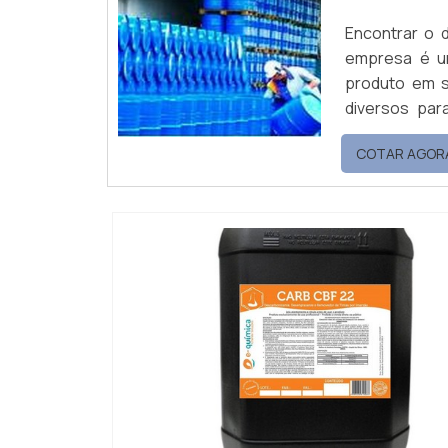
Encontrar o 
empresa é um
produto em s
diversos par
desenvolver
COTAR AGOR
disponíveis 
Metal Plus: D..