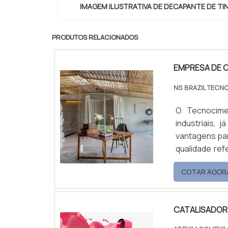
IMAGEM ILUSTRATIVA DE DECAPANTE DE TI
PRODUTOS RELACIONADOS
EMPRESA DE 
NS BRAZIL TECN
O Tecnocime
industriais,
vantagens pa
qualidade referência o mercado, é de suma impo
empresa de c
COTAR AGOR
aplicação em
pode ser aplic
CATALISADOR 