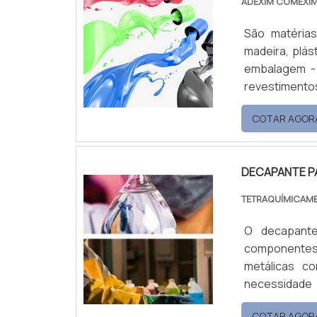
ADEXIM COMEXI
São matéria
madeira, plást
embalagem - 
revestimento
promove o aum
COTAR AGOR
solventes, á
ar ou estufa.C
DECAPANTE P
TETRAQUÍMICAM
O decapant
componentes á
metálicas c
necessidade 
trincha, pinc
COTAR AGOR