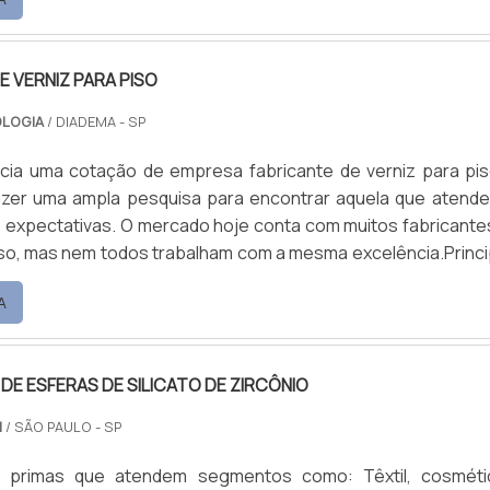
iversos produtos Ferrugem; Resíduos de cimento; Mancha
 algas; Incrustações de solos.Durante a aplicação, é import
E VERNIZ PARA PISO
OLOGIA
/ DIADEMA - SP
icia uma cotação de empresa fabricante de verniz para pis
azer uma ampla pesquisa para encontrar aquela que atende
 expectativas. O mercado hoje conta com muitos fabricante
iso, mas nem todos trabalham com a mesma excelência.Princi
fabricante Pisos industriais epóxi; Selantes antipichação; T
A
urecedor de superfície; Impermeabilizantes; Oleofugan
uma série de outros.A fabricante deve sem.
 DE ESFERAS DE SILICATO DE ZIRCÔNIO
M
/ SÃO PAULO - SP
s primas que atendem segmentos como: Têxtil, cosméti