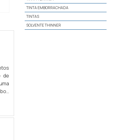
TINTA EMBORRACHADA
TINTAS
SOLVENTE THINNER
ntos
e de
 uma
para
o, e