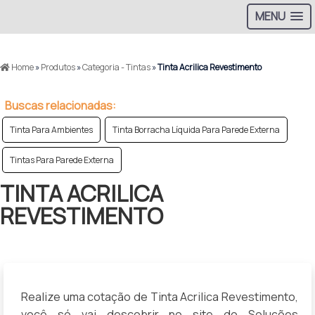
MENU
>
Home
»
Produtos
»
Categoria - Tintas
»
Tinta Acrilica Revestimento
Buscas relacionadas:
Tinta Para Ambientes
Tinta Borracha Líquida Para Parede Externa
Tintas Para Parede Externa
TINTA ACRILICA
REVESTIMENTO
Realize uma cotação de Tinta Acrilica Revestimento,
você só vai descobrir no site do Soluções