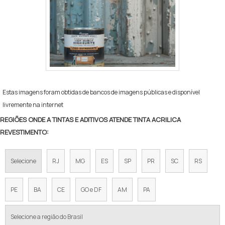
Estas imagens foram obtidas de bancos de imagens públicas e disponível
livremente na internet
REGIÕES ONDE A TINTAS E ADITIVOS ATENDE TINTA ACRILICA
REVESTIMENTO:
Selecione
RJ
MG
ES
SP
PR
SC
RS
PE
BA
CE
GO e DF
AM
PA
Selecione a região do Brasil