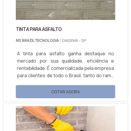
TINTA PARA ASFALTO
NS BRAZIL TECNOLOGIA
/ DIADEMA - SP
A tinta para asfalto ganha destaque no
mercado por sua qualidade, eficiência e
rentabilidade. É comercializada pela empresa
para clientes de todo o Brasil, tanto do ramo
industrial, quanto do ramo de decoração de
apartamentos, casas e outros espaços
COTAR AGORA
construídos ou reformados.VANTAGENS AO
UTILIZAR O MATERIALSeja em decoração,
seja na pintura industrial, a tinta de isolação
térmica é capaz de refletir até 75% de
radiação solar, o que redu...