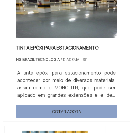
radiação solar, o que reduz...
TINTA EPÓXI PARA ESTACIONAMENTO
NS BRAZIL TECNOLOGIA
/ DIADEMA - SP
A tinta epóxi para estacionamento pode
acontecer por meio de diversos materiais,
assim como o MONOLITH, que pode ser
aplicado em grandes extensões e é ideal
para aplicações e pisos industriais. Entre as
principais características está o baixo odor,
COTAR AGORA
o cheiro do MONOLITH 900 é quase
imperceptível, sendo perfeito para aplicação
em ambientes internos, sem a interrupção