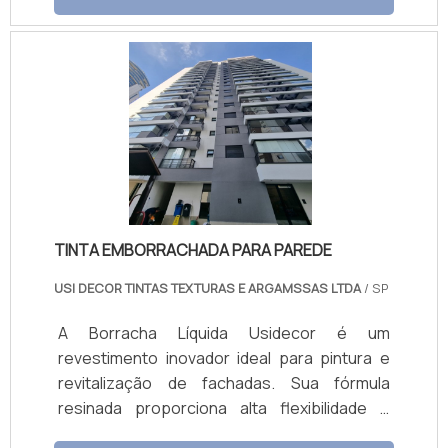
proporcionando acabamentos impecáveis
em diversas superfícies, tanto internas
quanto externas. Benefícios e Vantagens
Alta Durabilidade: Resistência a condições
adversas, garantindo longa vida útil da
pintura. Facilidade de Aplicação: Produto fácil
de aplicar, economizando tempo e recursos.
Versatilidade: Adequadas para diferentes
superfícies e ambientes. Acabamento
Impecável: Cobertura uniforme e estético
TINTA EMBORRACHADA PARA PAREDE
superior. Resistência a Agentes Externos:
Alta resistência a mofo, alcalinidade e
USI DECOR TINTAS TEXTURAS E ARGAMSSAS LTDA
/ SP
intempéries.
A Borracha Líquida Usidecor é um
revestimento inovador ideal para pintura e
revitalização de fachadas. Sua fórmula
resinada proporciona alta flexibilidade e
resistência, cobrindo microfissuras e