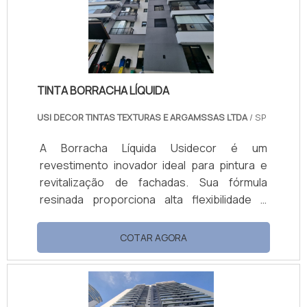
mantendo ambientes saudáveis. Com ótima
cobertura, fácil aplicação e manutenção,
está disponível em embalagens de 18L e 3,6L.
TINTA BORRACHA LÍQUIDA
USI DECOR TINTAS TEXTURAS E ARGAMSSAS LTDA
/ SP
A Borracha Líquida Usidecor é um
revestimento inovador ideal para pintura e
revitalização de fachadas. Sua fórmula
resinada proporciona alta flexibilidade e
resistência, cobrindo microfissuras e
prevenindo rachaduras. Hidro-repelente,
COTAR AGORA
forma uma barreira contra a umidade,
protegendo superfícies externas e internas.
O produto reduz a temperatura das
superfícies ao refletir raios solares, melhora