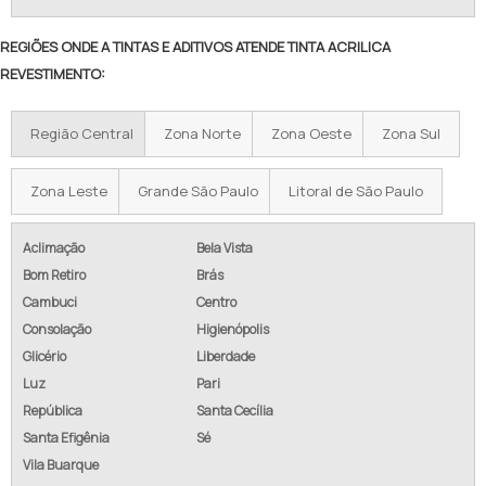
REGIÕES ONDE A TINTAS E ADITIVOS ATENDE TINTA ACRILICA
REVESTIMENTO:
Região Central
Zona Norte
Zona Oeste
Zona Sul
Zona Leste
Grande São Paulo
Litoral de São Paulo
Aclimação
Bela Vista
Bom Retiro
Brás
Cambuci
Centro
Consolação
Higienópolis
Glicério
Liberdade
Luz
Pari
República
Santa Cecília
Santa Efigênia
Sé
Vila Buarque