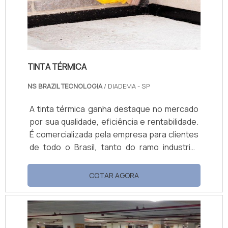
TINTA TÉRMICA
NS BRAZIL TECNOLOGIA
/ DIADEMA - SP
A tinta térmica ganha destaque no mercado
por sua qualidade, eficiência e rentabilidade.
É comercializada pela empresa para clientes
de todo o Brasil, tanto do ramo industrial,
quanto do ramo de decoração de
apartamentos, casas e outros espaços
COTAR AGORA
construídos ou reformados.Características
positivas do produtoSeja em decoração,
seja na pintura industrial, a tinta de isolação
térmica é capaz de refletir até 75% de