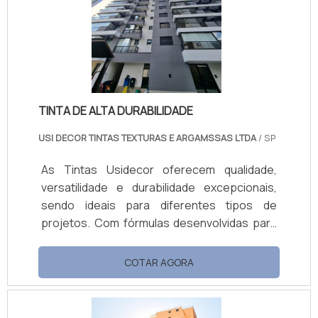
o conforto térmico e combate o mofo,
mantendo ambientes saudáveis. Com ótima
cobertura, fácil aplicação e manutenção,
está disponível em embalagens de 18L e 3,6L.
TINTA DE ALTA DURABILIDADE
USI DECOR TINTAS TEXTURAS E ARGAMSSAS LTDA
/ SP
As Tintas Usidecor oferecem qualidade,
versatilidade e durabilidade excepcionais,
sendo ideais para diferentes tipos de
projetos. Com fórmulas desenvolvidas para
resistir a condições adversas, as tintas
garantem alta durabilidade e fácil aplicação,
COTAR AGORA
proporcionando acabamentos impecáveis
em diversas superfícies, tanto internas
quanto externas. Benefícios e Vantagens