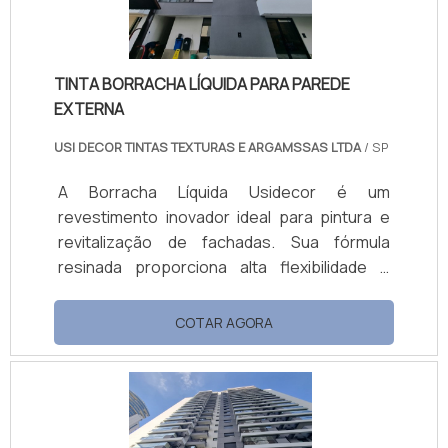
está disponível em embalagens de 18L e 3,6L.
TINTA BORRACHA LÍQUIDA PARA PAREDE
EXTERNA
USI DECOR TINTAS TEXTURAS E ARGAMSSAS LTDA
/ SP
A Borracha Líquida Usidecor é um
revestimento inovador ideal para pintura e
revitalização de fachadas. Sua fórmula
resinada proporciona alta flexibilidade e
resistência, cobrindo microfissuras e
prevenindo rachaduras. Hidro-repelente,
COTAR AGORA
forma uma barreira contra a umidade,
protegendo superfícies externas e internas.
O produto reduz a temperatura das
superfícies ao refletir raios solares, melhora
o conforto térmico e combate o mofo,