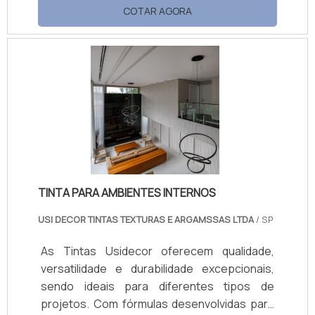
prevenindo rachaduras. Hidro-repelente,
COTAR AGORA
forma uma barreira contra a umidade,
protegendo superfícies externas e internas.
O produto reduz a temperatura das
superfícies ao refletir raios solares, melhora
o conforto térmico e combate o mofo,
mantendo ambientes saudáveis. Com ótima
cobertura, fácil aplicação e manutenção,
está disponível em embalagens de 18L e 3,6L.
TINTA PARA AMBIENTES INTERNOS
USI DECOR TINTAS TEXTURAS E ARGAMSSAS LTDA
/ SP
As Tintas Usidecor oferecem qualidade,
versatilidade e durabilidade excepcionais,
sendo ideais para diferentes tipos de
projetos. Com fórmulas desenvolvidas para