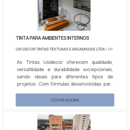
mantendo ambientes saudáveis. Com ótima
cobertura, fácil aplicação e manutenção,
está disponível em embalagens de 18L e 3,6L.
TINTA PARA AMBIENTES INTERNOS
USI DECOR TINTAS TEXTURAS E ARGAMSSAS LTDA
/ SP
As Tintas Usidecor oferecem qualidade,
versatilidade e durabilidade excepcionais,
sendo ideais para diferentes tipos de
projetos. Com fórmulas desenvolvidas para
resistir a condições adversas, as tintas
garantem alta durabilidade e fácil aplicação,
COTAR AGORA
proporcionando acabamentos impecáveis
em diversas superfícies, tanto internas
quanto externas. Benefícios e Vantagens
Alta Durabilidade: Resistência a condições