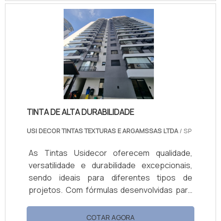
protegendo superfícies externas e internas.
O produto reduz a temperatura das
superfícies ao refletir raios solares, melhora
o conforto térmico e combate o mofo,
mantendo ambientes saudáveis. Com ótima
cobertura, fácil aplicação e manutenção,
está disponível em embalagens de 18L e 3,6L.
TINTA DE ALTA DURABILIDADE
USI DECOR TINTAS TEXTURAS E ARGAMSSAS LTDA
/ SP
As Tintas Usidecor oferecem qualidade,
versatilidade e durabilidade excepcionais,
sendo ideais para diferentes tipos de
projetos. Com fórmulas desenvolvidas para
resistir a condições adversas, as tintas
garantem alta durabilidade e fácil aplicação,
COTAR AGORA