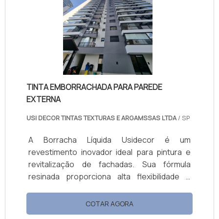
superfícies ao refletir raios solares, melhora
o conforto térmico e combate o mofo,
mantendo ambientes saudáveis. Com ótima
cobertura, fácil aplicação e manutenção,
está disponível em embalagens de 18L e 3,6L.
TINTA EMBORRACHADA PARA PAREDE
EXTERNA
USI DECOR TINTAS TEXTURAS E ARGAMSSAS LTDA
/ SP
A Borracha Líquida Usidecor é um
revestimento inovador ideal para pintura e
revitalização de fachadas. Sua fórmula
resinada proporciona alta flexibilidade e
resistência, cobrindo microfissuras e
prevenindo rachaduras. Hidro-repelente,
COTAR AGORA
forma uma barreira contra a umidade,