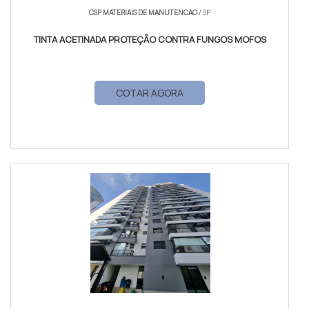
CSP MATERIAIS DE MANUTENCAO
/ SP
dele.
TINTA ACETINADA PROTEÇÃO CONTRA FUNGOS MOFOS
A grande sacada foi trocar o solvente químico por...
água! Ué, simples assim? Sim, e isso muda tudo. Ela
continua sendo uma tinta esmalte, ou seja, forma
COTAR AGORA
aquela película protetora super-resistente e lavável,
ideal para superfícies que a gente toca muito ou que
precisam de uma proteção extra. A diferença tá na
fórmula, que ficou mais inteligente, mais prática e,
convenhamos, bem mais agradável de usar.
POR QUE TODO MUNDO TÁ
TROCANDO? AS VANTAGENS NA
PRÁTICA
Não é modinha, não. A galera tá migrando pra ela por
motivos bem concretos. Um erro comum que vemos
no setor é o pessoal achar que, por ser à base de