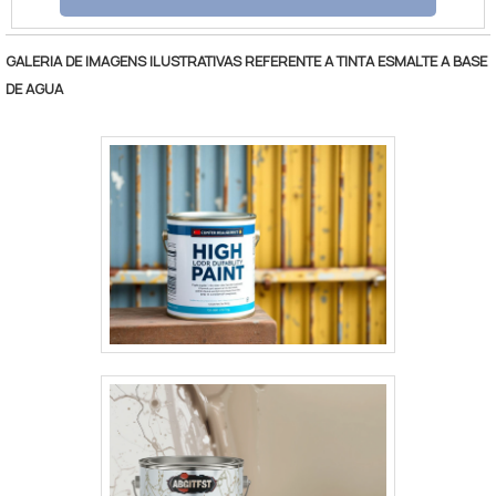
proporcionando acabamentos impecáveis
em diversas superfícies, tanto internas
GALERIA DE IMAGENS ILUSTRATIVAS REFERENTE A TINTA ESMALTE A BASE
quanto externas. Benefícios e Vantagens
DE AGUA
Alta Durabilidade: Resistência a condições
adversas, garantindo longa vida útil da
pintura. Facilidade de Aplicação: Produto fácil
de aplicar, economizando tempo e recursos.
Versatilidade: Adequadas para diferentes
superfícies e ambientes. Acabamento
Impecável: Cobertura uniforme e estético
superior. Resistência a Agentes Externos:
Alta resistência a mofo, alcalinidade e
intempéries.