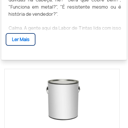
"Funciona em metal?", "É resistente mesmo ou é
história de vendedor?".
Calma. A gente aqui da Labor de Tintas lida com isso
todo santo dia no balcão. Por isso, montamos esse
Ler Mais
guia sem enrolação, direto ao ponto, pra te ajudar a
decidir se essa tinta é a boa para o seu projeto. Na
real, ela revolucionou o jeito de pintar portas, janelas
e até móveis.
CHEGA DE CHEIRO FORTE! O QUE É
A TAL DA TINTA ESMALTE À BASE DE
ÁGUA?
Vamos simplificar a coisa: lembra daquele esmalte
sintético tradicional, com cheiro de solvente que
deixava a casa inteira "daquele jeito" por dias?
Então. A tinta esmalte à base de água é a evolução