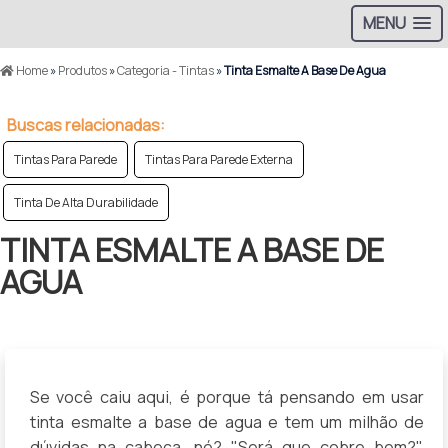
MENU
Home
»
Produtos
»
Categoria - Tintas
»
Tinta Esmalte A Base De Agua
Buscas relacionadas:
Tintas Para Parede
Tintas Para Parede Externa
Tinta De Alta Durabilidade
TINTA ESMALTE A BASE DE
AGUA
Se você caiu aqui, é porque tá pensando em usar
tinta esmalte a base de agua
e tem um milhão de
dúvidas na cabeça, né? "Será que cobre bem?",