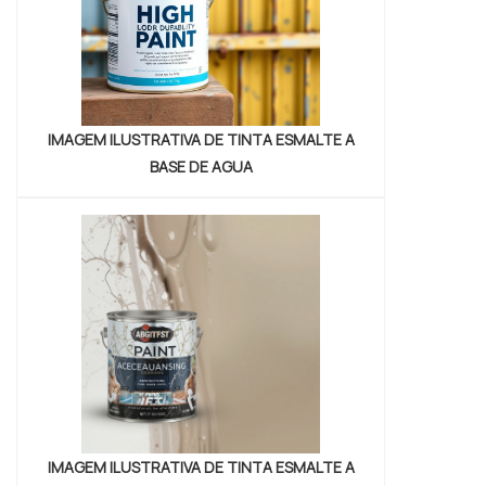
PRECISO DE ALGUM FUNDO ESPECIAL
ANTES DE APLICAR?
Em madeira e metal que nunca foram pintados, sim, é
IMAGEM ILUSTRATIVA DE TINTA ESMALTE A
super recomendado usar um fundo nivelador (para
BASE DE AGUA
madeira) ou um primer anticorrosivo (para metais).
Em repintura, se a tinta antiga estiver boa, basta lixar
bem.
IMAGEM ILUSTRATIVA DE TINTA ESMALTE A