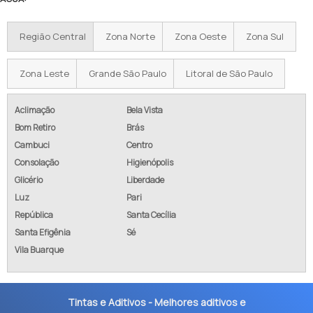
Região Central
Zona Norte
Zona Oeste
Zona Sul
Zona Leste
Grande São Paulo
Litoral de São Paulo
Aclimação
Bela Vista
Bom Retiro
Brás
Cambuci
Centro
Consolação
Higienópolis
Glicério
Liberdade
Luz
Pari
República
Santa Cecília
Santa Efigênia
Sé
Vila Buarque
Tintas e Aditivos - Melhores aditivos e