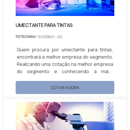
UMECTANTE PARA TINTAS
PETROWAN
/ EUSÉBIO - AC
Quem procura por umectante para tintas,
encontrará a melhor empresa do segmento.
Realizando uma cotação na melhor empresa
do segmento e conhecendo a maior
referência de qualidade da área de atuação.
OUTRAS INFORMAÇÕES SOBRE UMECTANTE
COTAR AGORA
PARA TINTAS Se alguém quer achar
umectante para tintas em uma empresa
altamente qualificada, encontra na Petrowan.
Atuando com base multiuso e limpa piso e
fosqueante, oferecendo o que há de melhor
no merca...