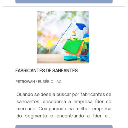
DETALHES SOBRE A MANUTENÇÃOEste
processo se trata da modernização de um
equipamento considerado ultrapassado ou
fora das normas, de acordo com o mercado a
qual ele responde. O recurso é geralmente
adotado por empresas que necessitam
obter uma máquina específica para um traba.
FABRICANTES DE SANEANTES
PETROWAN
/ EUSÉBIO - AC
Quando se deseja buscar por fabricantes de
saneantes, descobrirá a empresa líder do
mercado. Comparando na melhor empresa
do segmento e encontrando a líder em
qualidade. Quando a busca é por fabricantes