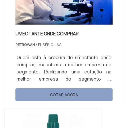
UMECTANTE ONDE COMPRAR
PETROWAN
/ EUSÉBIO - AC
Quem está à procura de umectante onde
comprar, encontrará a melhor empresa do
segmento. Realizando uma cotação na
melhor empresa do segmento e
conhecendo a maior referência de qualidade
da área de atuação. Quando o tema é
COTAR AGORA
umectante onde comprar, com a Petrowan
alcançará ótima qualidade com assessoria
técnica especializada. UM POUCO MAIS
SOBRE UMECTANTE ONDE COMPRAR A