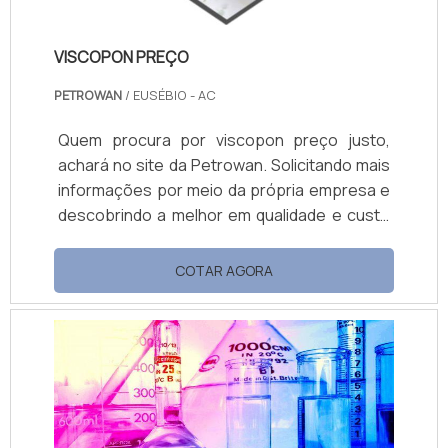
VISCOPON PREÇO
PETROWAN
/ EUSÉBIO - AC
Quem procura por viscopon preço justo,
achará no site da Petrowan. Solicitando mais
informações por meio da própria empresa e
descobrindo a melhor em qualidade e custo
benefício. Quando a questão é viscopon
preço acessível, com a Petrowan o cliente
COTAR AGORA
encontrará ótima qualidade com soluções de
distribuição de produtos químicos. MAIS
DETALHES SOBRE VISCOPON PREÇO A
Petrowan objetiva sua energia em
proporcionar uma estrutura com escritório
d...