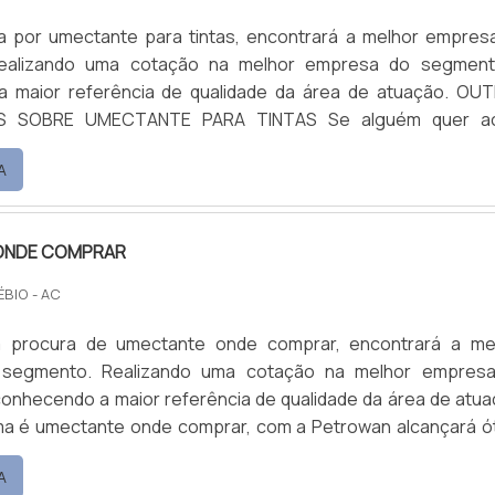
 por umectante para tintas, encontrará a melhor empres
ealizando uma cotação na melhor empresa do segmen
maior referência de qualidade da área de atuação. OUTRAS
RE UMECTANTE PARA TINTAS Se alguém quer achar
ra tintas em uma empresa altamente qualificada, encontr
A
uando com base multiuso e limpa piso e fosqueante, oferec
elhor no merca...
ONDE COMPRAR
ÉBIO - AC
 procura de umectante onde comprar, encontrará a me
segmento. Realizando uma cotação na melhor empres
onhecendo a maior referência de qualidade da área de atua
a é umectante onde comprar, com a Petrowan alcançará ó
essoria técnica especializada. UM POUCO MAIS SOBRE
A
Petrowan centraliza seus esforços em