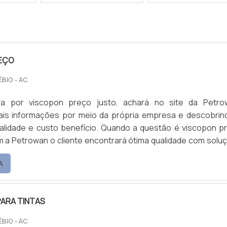
EÇO
ÉBIO - AC
a por viscopon preço justo, achará no site da Petro
mais informações por meio da própria empresa e descobrin
alidade e custo benefício. Quando a questão é viscopon p
m a Petrowan o cliente encontrará ótima qualidade com solu
dutos químicos. MAIS DETALHES SOBRE VISCOPON
A
ARA TINTAS
ÉBIO - AC