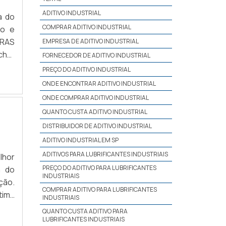
ADITIVO INDUSTRIAL
a do
COMPRAR ADITIVO INDUSTRIAL
to e
EMPRESA DE ADITIVO INDUSTRIAL
FORNECEDOR DE ADITIVO INDUSTRIAL
a na
PREÇO DO ADITIVO INDUSTRIAL
endo
ONDE ENCONTRAR ADITIVO INDUSTRIAL
ONDE COMPRAR ADITIVO INDUSTRIAL
QUANTO CUSTA ADITIVO INDUSTRIAL
DISTRIBUIDOR DE ADITIVO INDUSTRIAL
ADITIVO INDUSTRIAL EM SP
ADITIVOS PARA LUBRIFICANTES INDUSTRIAIS
lhor
PREÇO DO ADITIVO PARA LUBRIFICANTES
a do
INDUSTRIAIS
ção.
COMPRAR ADITIVO PARA LUBRIFICANTES
tima
INDUSTRIAIS
QUANTO CUSTA ADITIVO PARA
LUBRIFICANTES INDUSTRIAIS