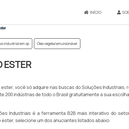
INÍCIO
SO
ster
ivo industrial em sp
Óleo vegetal emulsionável
O ESTER
o ester, você só adquire nas buscas do Soluções Industriais,
 200 indústrias de todo o Brasil gratuitamente a sua escolh
es Industriais é a ferramenta B2B mais interativo do setor
o ester, selecione um dos anuciantes listados abaixo: