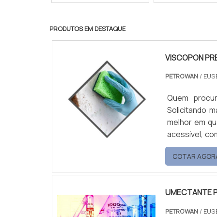
PRODUTOS EM DESTAQUE
VISCOPON PR
PETROWAN
/ EUS
Quem procur
Solicitando 
melhor em qu
acessível, co
de distribuição de pro
COTAR AGOR
PREÇO A Petrowan objetiva sua energia em proporcionar uma estrutura com
escritório d...
UMECTANTE P
PETROWAN
/ EUS