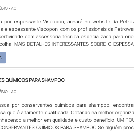
ÉBIO - AC
 por espessante Viscopon, achará no website da Petro
a é espessante Viscopon, com os profissionais da Petrowan
ertividade com assessoria técnica especializada para orie
scolha. MAIS DETALHES INTERESSANTES SOBRE O ESPESS
etrowan centraliza sua energia em oferecer aos clientes
A
 escritório de alta qualidade onde são realizadas as atividad
écnica de apoio, tudo isso para oferecer espessante Visc
ualidade. Há muitas maneiras eficientes de uma emp
S QUÍMICOS PARA SHAMPOO
ompetência, excelência e destaque em uma área de atuaçã
ncia por ter: Soluções de distribuição de produtos
ÉBIO - AC
la pontualidade. Sem perder o foco em espessante Viscopo
sca por conservantes químicos para shampoo, encontra
uscar uma empresa que tenha produtos e serviços com ó
sa que é altamente qualificada. Cotando na melhor organiz
ssertividade, detalhes que passam despercebidos e podem g
nhecendo a melhor em qualidade e custo benefício. UM P
ros para os clientes. Tudo isso que já foi falado e outras co
CONSERVANTES QUÍMICOS PARA SHAMPOO Se alguém proc
azão pela qual a Petrowan é uma empresa comprometida