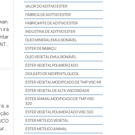
VALOR DO ADITIVO ESTER
FÁBRICA DE ADITIVO ESTER
wan.
FABRICANTE DE ADITIVO ESTER
 irá
INDÚSTRIA DE ADITIVO ESTER
ntar
ÓLEO MINERAL EMULSIONÁVEL
ANTE
ESTER DE BABAÇU
 uma
ÓLEO VEGETAL EMULSIONÁVEL
es e
ÉSTER VEGETAL POLIMERIZADO
opon
DIOLEATO DE NEOPENTIL GLICOL
resa
o. A
ÉSTER VEGETAL MODIFICADO DE TMP VISC 68
ÉSTER VEGETAL DE ALTA VISCOSIDADE
ÉSTER ANIMAL MODIFICADO DE TMP VISC
320
n, é
rá a
tima
ÉSTER VEGETAL POLIMERIZADO VISC 320
ação
erar
OUCO
ÉSTER METÍLICO VEGETAL
isas
urar
ÉSTER METÍLICO ANIMAL
 com