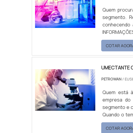
Quem procura
segmento. R
conhecendo a 
INFORMAÇÕES SOB
umectante pa
COTAR AGOR
Petrowan. At
o que há de m
UMECTANTE 
PETROWAN
/ EUS
Quem está à
empresa do 
segmento e c
Quando o tem
qualidade com ass
COTAR AGOR
UMECTANTE ONDE COMPRAR A 