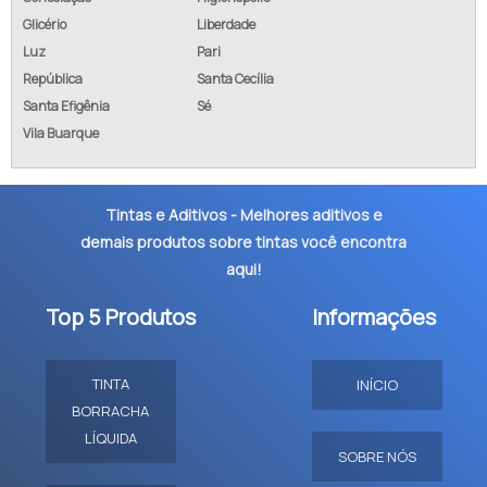
Glicério
Liberdade
Luz
Pari
República
Santa Cecília
Santa Efigênia
Sé
Vila Buarque
Tintas e Aditivos - Melhores aditivos e
demais produtos sobre tintas você encontra
aqui!
Top 5 Produtos
Informações
TINTA
INÍCIO
BORRACHA
LÍQUIDA
SOBRE NÓS