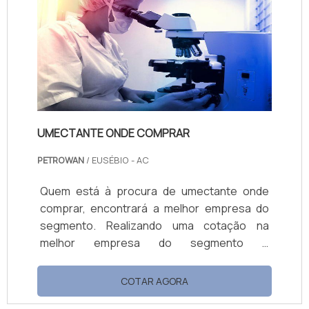
Atuando com base multiuso e limpa piso e
fosqueante, oferecendo o que há de melhor
no merca...
UMECTANTE ONDE COMPRAR
PETROWAN
/ EUSÉBIO - AC
Quem está à procura de umectante onde
comprar, encontrará a melhor empresa do
segmento. Realizando uma cotação na
melhor empresa do segmento e
conhecendo a maior referência de qualidade
da área de atuação. Quando o tema é
COTAR AGORA
umectante onde comprar, com a Petrowan