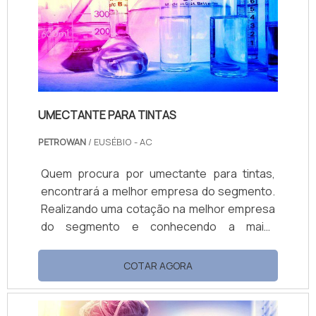
proporcionar uma estrutura com escritório
d...
UMECTANTE PARA TINTAS
PETROWAN
/ EUSÉBIO - AC
Quem procura por umectante para tintas,
encontrará a melhor empresa do segmento.
Realizando uma cotação na melhor empresa
do segmento e conhecendo a maior
referência de qualidade da área de atuação.
OUTRAS INFORMAÇÕES SOBRE UMECTANTE
COTAR AGORA
PARA TINTAS Se alguém quer achar
umectante para tintas em uma empresa
altamente qualificada, encontra na Petrowan.