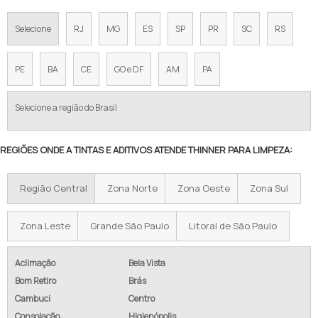
Selecione
RJ
MG
ES
SP
PR
SC
RS
PE
BA
CE
GO e DF
AM
PA
Selecione a região do Brasil
REGIÕES ONDE A TINTAS E ADITIVOS ATENDE THINNER PARA LIMPEZA:
Região Central
Zona Norte
Zona Oeste
Zona Sul
Zona Leste
Grande São Paulo
Litoral de São Paulo
Aclimação
Bela Vista
Bom Retiro
Brás
Cambuci
Centro
Consolação
Higienópolis