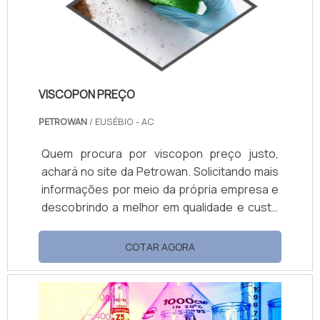
VISCOPON PREÇO
PETROWAN
/ EUSÉBIO - AC
Quem procura por viscopon preço justo,
achará no site da Petrowan. Solicitando mais
informações por meio da própria empresa e
descobrindo a melhor em qualidade e custo
benefício. Quando a questão é viscopon
preço acessível, com a Petrowan o cliente
COTAR AGORA
encontrará ótima qualidade com soluções de
distribuição de produtos químicos. MAIS
DETALHES SOBRE VISCOPON PREÇO A
Petrowan objetiva sua energia em