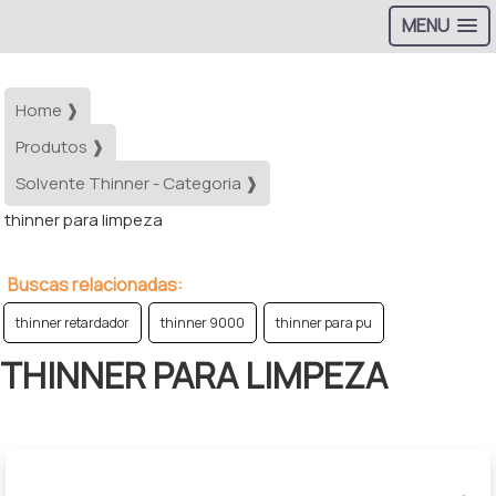
MENU
Home ❱
Produtos ❱
Solvente Thinner - Categoria ❱
thinner para limpeza
Buscas relacionadas:
thinner retardador
thinner 9000
thinner para pu
THINNER PARA LIMPEZA