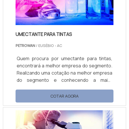
UMECTANTE PARA TINTAS
PETROWAN
/ EUSÉBIO - AC
Quem procura por umectante para tintas,
encontrará a melhor empresa do segmento.
Realizando uma cotação na melhor empresa
do segmento e conhecendo a maior
referência de qualidade da área de atuação.
OUTRAS INFORMAÇÕES SOBRE UMECTANTE
COTAR AGORA
PARA TINTAS Se alguém quer achar
umectante para tintas em uma empresa
altamente qualificada, encontra na Petrowan.
Atuando com base multiuso e limpa piso e