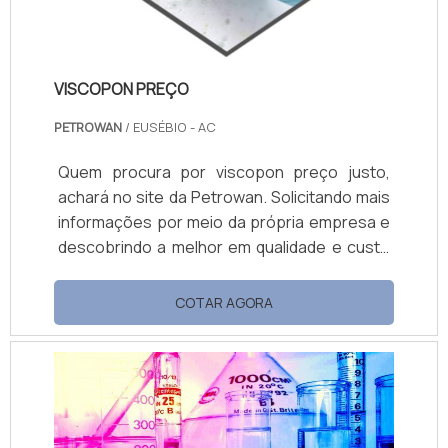
VISCOPON PREÇO
PETROWAN
/ EUSÉBIO - AC
Quem procura por viscopon preço justo,
achará no site da Petrowan. Solicitando mais
informações por meio da própria empresa e
descobrindo a melhor em qualidade e custo
benefício. Quando a questão é viscopon
preço acessível, com a Petrowan o cliente
COTAR AGORA
encontrará ótima qualidade com soluções de
distribuição de produtos químicos. MAIS
DETALHES SOBRE VISCOPON PREÇO A
Petrowan objetiva sua energia em
proporcionar uma estrutura com escritório
d...