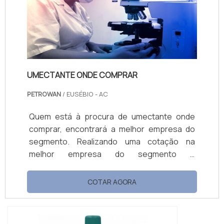
fosqueante, oferecendo o que há de melhor
no merca...
UMECTANTE ONDE COMPRAR
PETROWAN
/ EUSÉBIO - AC
Quem está à procura de umectante onde
comprar, encontrará a melhor empresa do
segmento. Realizando uma cotação na
melhor empresa do segmento e
conhecendo a maior referência de qualidade
da área de atuação. Quando o tema é
COTAR AGORA
umectante onde comprar, com a Petrowan
alcançará ótima qualidade com assessoria
técnica especializada. UM POUCO MAIS