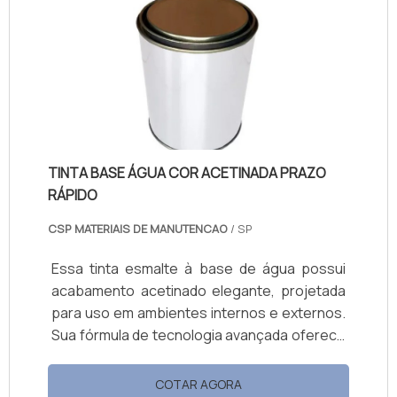
O produto reduz a temperatura das
superfícies ao refletir raios solares, melhora
o conforto térmico e combate o mofo,
mantendo ambientes saudáveis. Com ótima
cobertura, fácil aplicação e manutenção,
está disponível em embalagens de 18L e 3,6L.
TINTA BASE ÁGUA COR ACETINADA PRAZO
RÁPIDO
CSP MATERIAIS DE MANUTENCAO
/ SP
Essa tinta esmalte à base de água possui
acabamento acetinado elegante, projetada
para uso em ambientes internos e externos.
Sua fórmula de tecnologia avançada oferece
secagem rápida (30 min ao toque, demãos
seguintes após 2 h e cura total em até 5 h),
COTAR AGORA