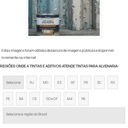
Estas imagens foram obtidas de bancos de imagens públicas e disponível
livremente na internet
REGIÕES ONDE A TINTAS E ADITIVOS ATENDE TINTAS PARA ALVENARIA:
Selecione
RJ
MG
ES
SP
PR
SC
RS
PE
BA
CE
GO e DF
AM
PA
Selecione a região do Brasil