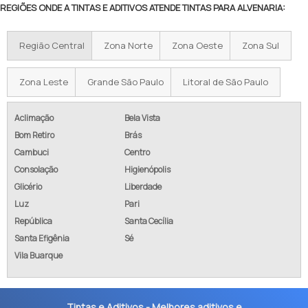
REGIÕES ONDE A TINTAS E ADITIVOS ATENDE TINTAS PARA ALVENARIA:
Região Central
Zona Norte
Zona Oeste
Zona Sul
Zona Leste
Grande São Paulo
Litoral de São Paulo
Aclimação
Bela Vista
Bom Retiro
Brás
Cambuci
Centro
Consolação
Higienópolis
Glicério
Liberdade
Luz
Pari
República
Santa Cecília
Santa Efigênia
Sé
Vila Buarque
Tintas e Aditivos - Melhores aditivos e