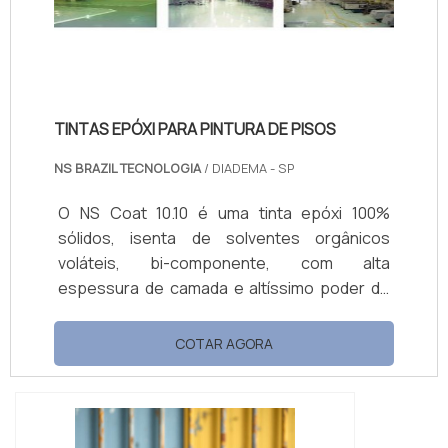
TINTAS EPÓXI PARA PINTURA DE PISOS
NS BRAZIL TECNOLOGIA
/ DIADEMA - SP
O NS Coat 10.10 é uma tinta epóxi 100%
sólidos, isenta de solventes orgânicos
voláteis, bi-componente, com alta
espessura de camada e altíssimo poder de
cobertura, mesmo nas cores claras.Forma
uma película dura que possui grande
COTAR AGORA
impermeabilidade, fácil limpeza, brilhante e
apresenta elevada resistência a produtos
químicos e a abrasão, além de ser um
tratamento anti-poeira.Especialmente