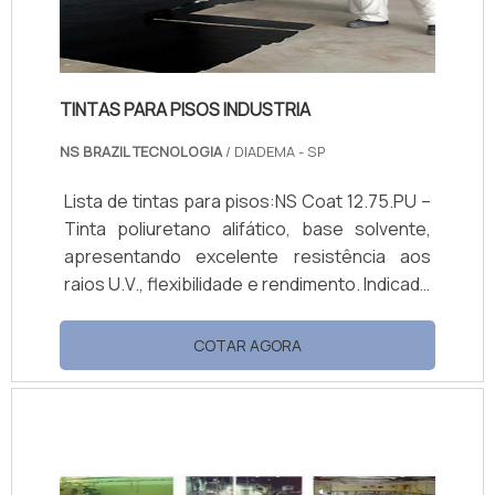
TINTAS PARA PISOS INDUSTRIA
NS BRAZIL TECNOLOGIA
/ DIADEMA - SP
Lista de tintas para pisos:NS Coat 12.75.PU –
Tinta poliuretano alifático, base solvente,
apresentando excelente resistência aos
raios U.V., flexibilidade e rendimento. Indicado
para pintura de pisos, paredes, portas,
estruturas metálicas e de madeira, ou como
COTAR AGORA
acabamento de pisos resinados em áreas
externas. Acabamento brilhante ou semi
brilho.NS Coat 10.10 – Tinta epóxi 100%
sólidos, com alta espessura e alto poder de...