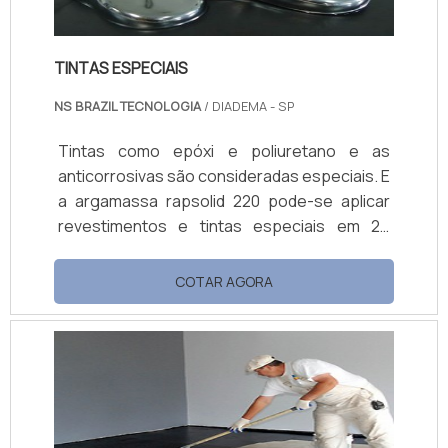
TINTAS ESPECIAIS
NS BRAZIL TECNOLOGIA
/ DIADEMA - SP
Tintas como epóxi e poliuretano e as
anticorrosivas são consideradas especiais. E
a argamassa rapsolid 220 pode-se aplicar
revestimentos e tintas especiais em 24
horas. Todas disponíveis na NS Brazil Pisos e
Revestimentos. ...
COTAR AGORA