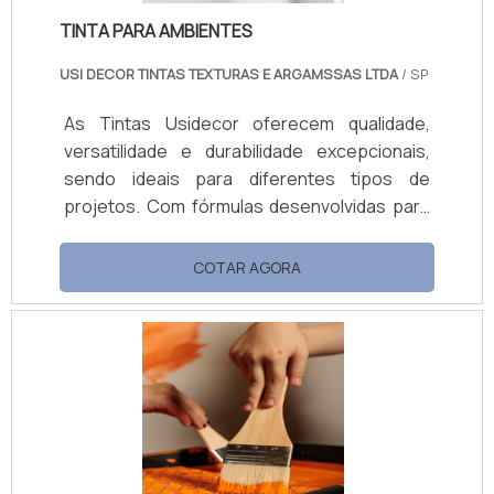
TINTA PARA AMBIENTES
USI DECOR TINTAS TEXTURAS E ARGAMSSAS LTDA
/ SP
As Tintas Usidecor oferecem qualidade,
versatilidade e durabilidade excepcionais,
sendo ideais para diferentes tipos de
projetos. Com fórmulas desenvolvidas para
resistir a condições adversas, as tintas
garantem alta durabilidade e fácil aplicação,
COTAR AGORA
proporcionando acabamentos impecáveis
em diversas superfícies, tanto internas
quanto externas. Benefícios e Vantagens
Alta Durabilidade: Resistência a condições
adversas, garantindo longa vida útil da
pintura. Facilidade de Aplicação: Produto fácil
de aplicar, economizando tempo e recursos.
Versatilidade: Adequadas para diferentes