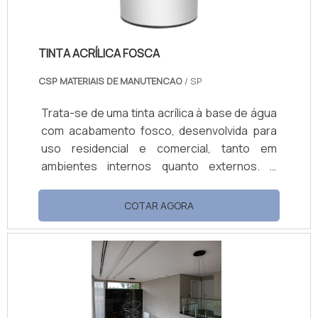
está disponível em embalagens de 18L e 3,6L.
TINTA ACRÍLICA FOSCA
CSP MATERIAIS DE MANUTENCAO
/ SP
Trata-se de uma tinta acrílica à base de água
com acabamento fosco, desenvolvida para
uso residencial e comercial, tanto em
ambientes internos quanto externos. A
embalagem de 3,6 litros rende até 100m² por
demão, conforme especificado pela marca
COTAR AGORA
Coral. A composição conta com tecnologia
Tixoplus, que confere alta consistência,
permitindo diluições generosas (de 50 % até
80 % com água), mantendo boa cobertura
mesmo com menos produto. Possui baixo
odor e secagem rápida — cerca de 30