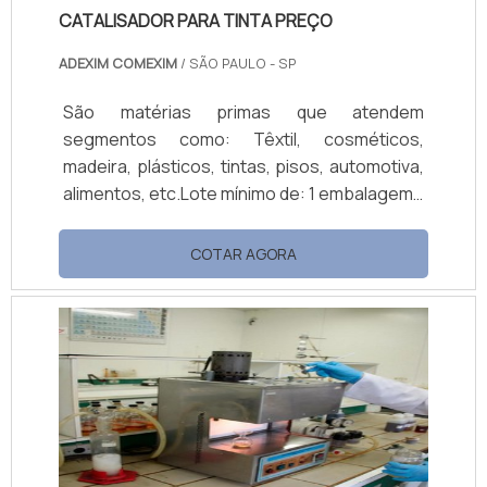
CATALISADOR PARA TINTA PREÇO
ADEXIM COMEXIM
/ SÃO PAULO - SP
São matérias primas que atendem
segmentos como: Têxtil, cosméticos,
madeira, plásticos, tintas, pisos, automotiva,
alimentos, etc.Lote mínimo de: 1 embalagem -
20kgO catalisador para tinta preço é um
investimento que toda indústria de tintas e
COTAR AGORA
vernizes que prima por qualidade deve
realizar. Este catalisador atua sob as resinas
com a finalidade de melhorar sua adesão aos
substratos e promover maior resistência
física e química. Para que...