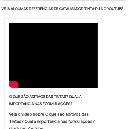
qualidade pode ser aplicado com: Trincha;
VEJA ALGUMAS REFERÊNCIAS DE CATALISADOR TINTA PU NO YOUTUBE
Pincel; Vassoura; Escovão; Por imersão;
Pulverização. Facilidade na remoção de
diversos produtos Ferrugem; Resíduos de
cimento; Manchas de óleos; Limo e algas;
Incrustações de sol.
O QUE SÃO ADITIVOS DAS TINTAS? QUAL A
IMPORTÂNCIA NAS FORMULAÇÕES?
Veja o vídeo sobre O que são aditivos das
Tintas? Qual a importância nas formulações?
direto no Youtube