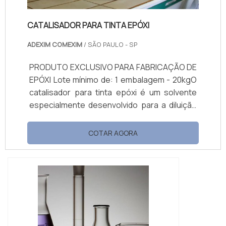
CATALISADOR PARA TINTA EPÓXI
ADEXIM COMEXIM
/ SÃO PAULO - SP
PRODUTO EXCLUSIVO PARA FABRICAÇÃO DE
EPÓXI Lote mínimo de: 1 embalagem - 20kgO
catalisador para tinta epóxi é um solvente
especialmente desenvolvido para a diluição
de tinta epóxi. Esse tipo de tinta apresenta
diferenciais em relação a tintas comuns,
COTAR AGORA
como: Alta resistência à ação de produtos
químicos e umidade. Durabilidade e qualidade.
Resiste a altas temperaturas.
Impermeabilidade.Importância do
catalisadorPor tratar-se de uma tinta ...