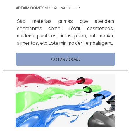
ADEXIM COMEXIM
/ SÃO PAULO - SP
São matérias primas que atendem
segmentos como: Têxtil, cosméticos,
madeira, plásticos, tintas, pisos, automotiva,
alimentos, etc.Lote mínimo de: 1 embalagem -
20kgO catalisador para tinta PU é um produto
químico composto por Aziridina Polifuncional,
COTAR AGORA
sendo utilizado como agente de crosslinking
e modificador de propriedades finais, como
por exemplo, a adesão da resina aos
substratos. O uso do catalisador para tinta
PU é necessário quando...