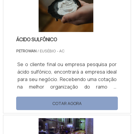
brilho, profundidade de imagem e
durabilidade. Ess.
ÁCIDO SULFÔNICO
PETROWAN
/ EUSÉBIO - AC
Se o cliente final ou empresa pesquisa por
ácido sulfônico, encontrará a empresa ideal
para seu negócio. Recebendo uma cotação
na melhor organização do ramo e
encontrando a melhor em qualidade e custo
benefício. UM POUCO MAIS SOBRE ÁCIDO
COTAR AGORA
SULFÔNICO Se alguém procurar por ácido
sulfônico em uma empresa que preza pela
pontualidade, vai até o site da Petrowan. É
possível encontrar ligante não iônico e