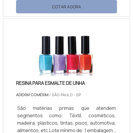
é um espessante mineral à base de
COTAR AGORA
atapulgita, o múltiplo uso das Atapulgitas
conta com alta capacidade de absorção e
em dispersar-se com controle de
viscosidade e geração de estrutura de gel,
tanto em meio aquoso como solvente.No
quesito bio-estática as atapulgitas são
relativamente inertes em sistema.
RESINA PARA ESMALTE DE UNHA
ADEXIM COMEXIM
/ SÃO PAULO - SP
São matérias primas que atendem
segmentos como: Têxtil, cosméticos,
madeira, plásticos, tintas, pisos, automotiva,
alimentos, etc.Lote mínimo de: 1 embalagem -