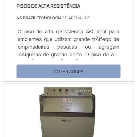
PISOS DE ALTA RESISTÊNCIA
NS BRAZIL TECNOLOGIA
/ DIADEMA - SP
O piso de alta resistÃªncia Ã© ideal para
ambientes que utilizam grande trÃ¡fego de
empilhadeiras pesadas ou agregam
mÃ¡quinas de grande porte. O piso de alta
resistÃªncia tambÃ©m Ã© indicado para
industrias que tenham um grande volume de
COTAR AGORA
circulaÃ§Ã£o de pessoas ou mÃ¡quinas de
mÃ©dio e grande porte. Ideal para pisos
industriais com elevadas solicitaÃ§Ãµes
abrasivas..