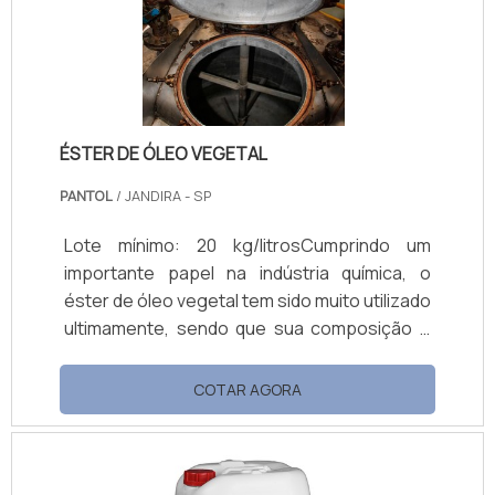
concentração indicada no início do
funcionamento, a qual apresentou
resultados satisfatórios, por conveniente
refo.
ÉSTER DE ÓLEO VEGETAL
PANTOL
/ JANDIRA - SP
Lote mínimo: 20 kg/litrosCumprindo um
importante papel na indústria química, o
éster de óleo vegetal tem sido muito utilizado
ultimamente, sendo que sua composição é
perfeita para a produção de um produto
essencial para essa área, que no caso é o
COTAR AGORA
biodiesel. A composição do éster permite
que o fluído também seja utilizado na
produção de lubrificantes sintéticos e
graxas biodegradáveis, pois sua