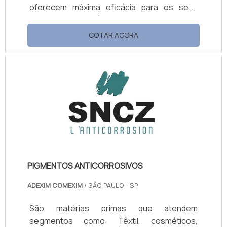
oferecem máxima eficácia para os seus
compradores. É possível encontrar
empresas de produtos químicos voltadas
COTAR AGORA
especificamente para o setor industrial, que
possuem uma gama extensa de compostos
químicos, como: Removedores; Refinadores;
Desincrustantes; Desengraxantes;
Decapante, desengraxantes e fosfatizante;
Fosfatos; Higiene; Processo nanocerâmico;
Lubrificantes; Neutralizadores; Acele.
PIGMENTOS ANTICORROSIVOS
ADEXIM COMEXIM
/ SÃO PAULO - SP
São matérias primas que atendem
segmentos como: Têxtil, cosméticos,