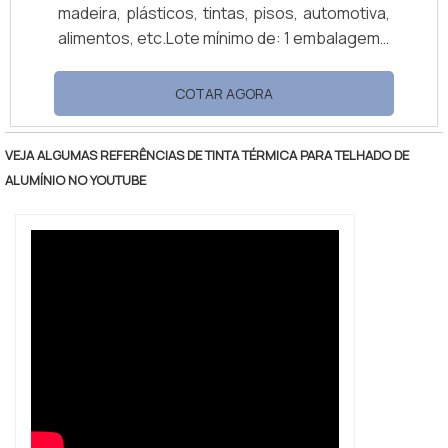
madeira, plásticos, tintas, pisos, automotiva,
alimentos, etc.Lote mínimo de: 1 embalagem -
20kgAplicação dos pigmentosOs pigmentos
anticorrosivos da SNCZ são otimos para
COTAR AGORA
aplicações em tintas de manutenção,
marítima ou aeroespacial.São revestimentos
VEJA ALGUMAS REFERÊNCIAS DE TINTA TÉRMICA PARA TELHADO DE
anticorrosivos para mercados tão diversos
ALUMÍNIO NO YOUTUBE
como construção civil, automotivo,
infraestruturas industriais, marinho,
aeroespacial e de aparelhos domésticos.
Aumentando a vida útil dos .