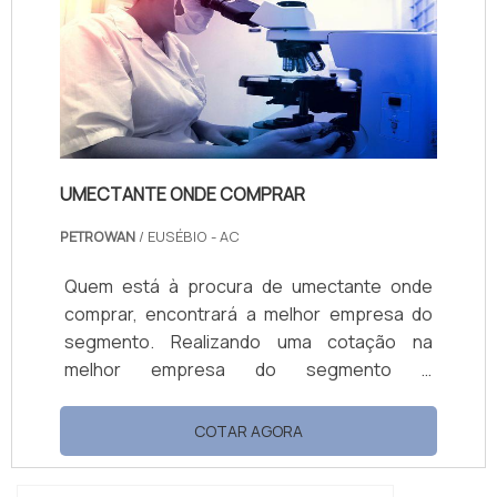
Atuando com base multiuso e limpa piso e
fosqueante, oferecendo o que há de melhor
no merca...
UMECTANTE ONDE COMPRAR
PETROWAN
/ EUSÉBIO - AC
Quem está à procura de umectante onde
comprar, encontrará a melhor empresa do
segmento. Realizando uma cotação na
melhor empresa do segmento e
conhecendo a maior referência de qualidade
da área de atuação. Quando o tema é
COTAR AGORA
umectante onde comprar, com a Petrowan
alcançará ótima qualidade com assessoria