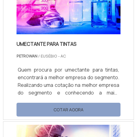
d...
UMECTANTE PARA TINTAS
PETROWAN
/ EUSÉBIO - AC
Quem procura por umectante para tintas,
encontrará a melhor empresa do segmento.
Realizando uma cotação na melhor empresa
do segmento e conhecendo a maior
referência de qualidade da área de atuação.
OUTRAS INFORMAÇÕES SOBRE UMECTANTE
COTAR AGORA
PARA TINTAS Se alguém quer achar
umectante para tintas em uma empresa
altamente qualificada, encontra na Petrowan.