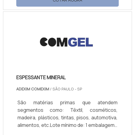
justo pode ser aplicado com trincha, pincel,
vassoura, escovão, por imersão ou
pulverização. O tempo de contato pode
variar de 15 a 60 minutos e pode ser
necessário uma reaplicação, dependendo do
tipo e quantidade de resíduos a serem
removidos. O uso de temp.
ESPESSANTE MINERAL
ADEXIM COMEXIM
/ SÃO PAULO - SP
São matérias primas que atendem
segmentos como: Têxtil, cosméticos,
madeira, plásticos, tintas, pisos, automotiva,
alimentos, etc.Lote mínimo de: 1 embalagem -
20kgEspessante Mineral ComGelO ComGel