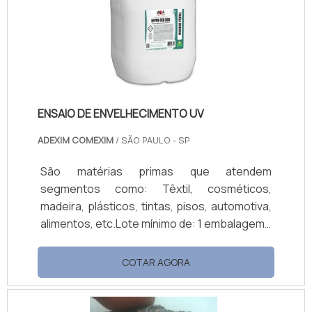
composição apresenta características
cruciais que permitem a aplicação de forma
eficaz.PROPRIEDADES DO .
ENSAIO DE ENVELHECIMENTO UV
ADEXIM COMEXIM
/ SÃO PAULO - SP
São matérias primas que atendem
segmentos como: Têxtil, cosméticos,
madeira, plásticos, tintas, pisos, automotiva,
alimentos, etc.Lote mínimo de: 1 embalagem -
20kgO ensaio de envelhecimento UV é um
serviço realizado em laboratório, onde uma
COTAR AGORA
peça não metálica é submetida a uma câmara
de teste que simula a força de destruição
dos raios UV. Assim, com esse ensaio é