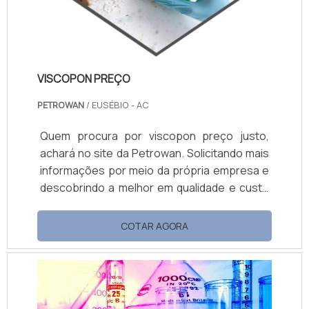
VISCOPON PREÇO
PETROWAN
/ EUSÉBIO - AC
Quem procura por viscopon preço justo,
achará no site da Petrowan. Solicitando mais
informações por meio da própria empresa e
descobrindo a melhor em qualidade e custo
benefício. Quando a questão é viscopon
preço acessível, com a Petrowan o cliente
COTAR AGORA
encontrará ótima qualidade com soluções de
distribuição de produtos químicos. MAIS
DETALHES SOBRE VISCOPON PREÇO A
Petrowan objetiva sua energia em
proporcionar uma estrutura com escritório