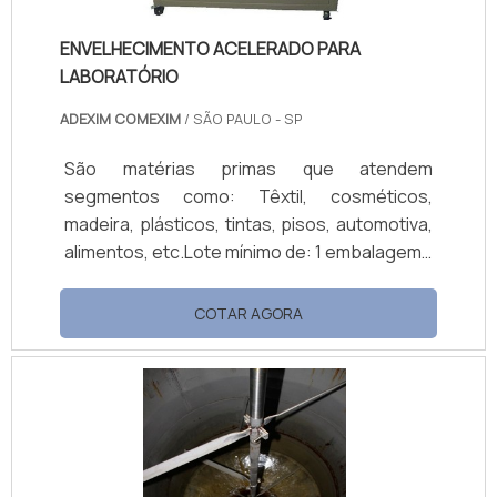
ENVELHECIMENTO ACELERADO PARA
LABORATÓRIO
ADEXIM COMEXIM
/ SÃO PAULO - SP
São matérias primas que atendem
segmentos como: Têxtil, cosméticos,
madeira, plásticos, tintas, pisos, automotiva,
alimentos, etc.Lote mínimo de: 1 embalagem -
20kgQual a função do procedimento?O C-UV
é uma câmara de envelhecimento acelerado
COTAR AGORA
para laboratório, que simula o desgaste
natural, ou seja, simula a força de destruição
da natureza, predizendo a durabilidade
relativa dos materiais expostos às
intempéries. O sistema é automático e a
temperatura no interior da câmara é