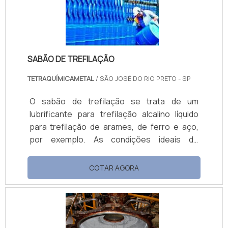
extremamente importante para desenvol.
SABÃO DE TREFILAÇÃO
TETRAQUÍMICAMETAL
/ SÃO JOSÉ DO RIO PRETO - SP
O sabão de trefilação se trata de um
lubrificante para trefilação alcalino líquido
para trefilação de arames, de ferro e aço,
por exemplo. As condições ideais de
funcionamento do produto serão
determinadas por experiências prévias, em
COTAR AGORA
conjunto com nosso serviço de assistência
técnica, por ocasião do início do
funcionamento.O banho dos sabões de
trefilação deve ser mantido dentro da