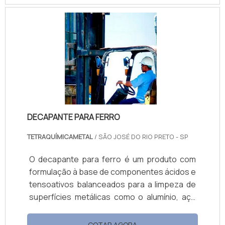
às empresas de todas as áreas se
precaverem quanto a essa questão. Além da
corrosão que acontece à longo prazo, com o
passar dos anos, aquela ferrugem que
costuma aparecer ainda na fase inicial de
aplicação e cura, passou a ser també.
DECAPANTE PARA FERRO
TETRAQUÍMICAMETAL
/ SÃO JOSÉ DO RIO PRETO - SP
O decapante para ferro é um produto com
formulação à base de componentes ácidos e
tensoativos balanceados para a limpeza de
superfícies metálicas como o alumínio, aço
carbono e aço inox.Dependendo da
necessidade e diluição, o decapante preço
COTAR AGORA