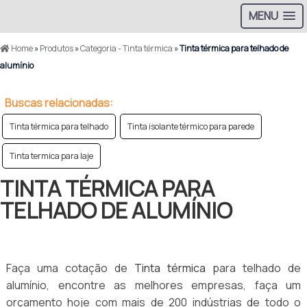
MENU
Home
»
Produtos
»
Categoria - Tinta térmica
»
Tinta térmica para telhado de
alumínio
Buscas relacionadas:
Tinta térmica para telhado
Tinta isolante térmico para parede
Tinta termica para laje
TINTA TÉRMICA PARA
TELHADO DE ALUMÍNIO
Faça uma cotação de
Tinta térmica
para telhado de
alumínio, encontre as melhores empresas, faça um
orçamento hoje com mais de 200 indústrias de todo o