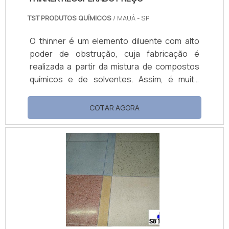
TST PRODUTOS QUÍMICOS
/ MAUÁ - SP
O thinner é um elemento diluente com alto
poder de obstrução, cuja fabricação é
realizada a partir da mistura de compostos
químicos e de solventes. Assim, é muito
comum encontrar no mercado thinner
recuperado preço acessível, uma vez que a
COTAR AGORA
preocupação com o meio ambiente tem feito
cada vez mais empresas a destinarem e
reciclar os lixos e resíduos industriais.Dessa
forma, existem atualmente empresas
especializadas no processo de reciclagem e
reaproveitamento de elementos químicos,
de modo a evita.