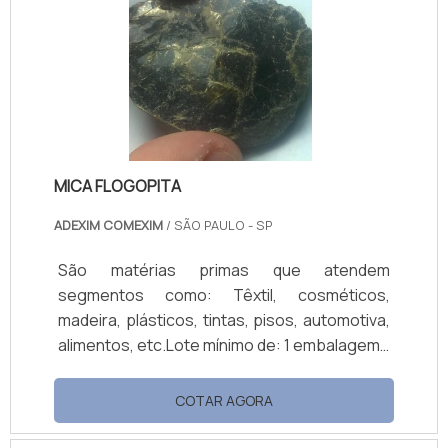
possível predizer a durabilidade dos
materiais testados a intempéries. Além do
ensaio UV, são simulados os efeitos da
chuva, neblina e.
MICA FLOGOPITA
ADEXIM COMEXIM
/ SÃO PAULO - SP
São matérias primas que atendem
segmentos como: Têxtil, cosméticos,
madeira, plásticos, tintas, pisos, automotiva,
alimentos, etc.Lote mínimo de: 1 embalagem -
20kgA palavra mica surgiu muito tempo atrá e
seu significado representa o grupo dos
COTAR AGORA
minerais constituído por silicatos hidratados
de alumínio, potássio, sódio, ferro, magnésio