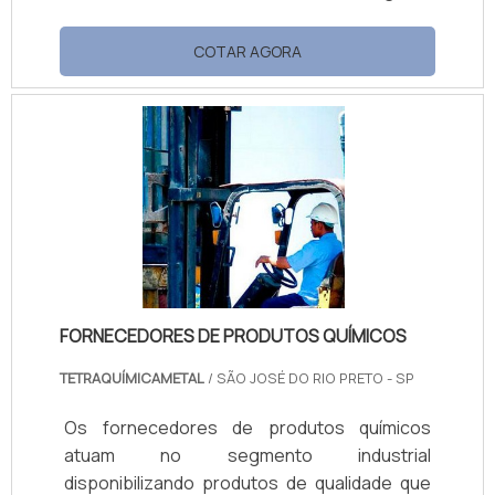
20kgA resina para esmalte de unha é usada,
basicamente, para compor o produto final a
COTAR AGORA
fim de proporcionar a ele uma rápida
secagem e fixação, sem despertar no
cliente qualquer tipo de alergia. Um dos
componentes usados para a confecção
deste tipo de resina é a tosilamida, material
capaz de promover adesão, plastificação
interna, brilho, p.
FORNECEDORES DE PRODUTOS QUÍMICOS
TETRAQUÍMICAMETAL
/ SÃO JOSÉ DO RIO PRETO - SP
Os fornecedores de produtos químicos
atuam no segmento industrial
disponibilizando produtos de qualidade que