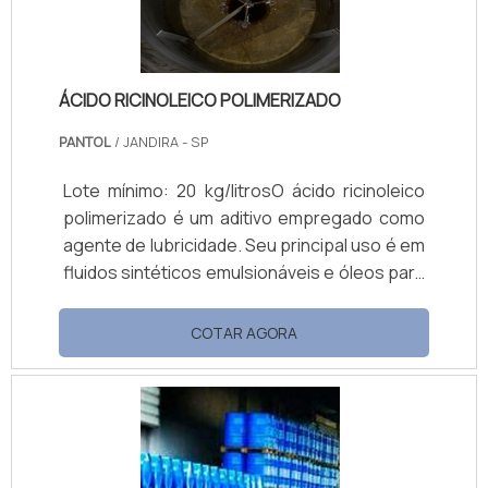
controlada, de acordo.
ÁCIDO RICINOLEICO POLIMERIZADO
PANTOL
/ JANDIRA - SP
Lote mínimo: 20 kg/litrosO ácido ricinoleico
polimerizado é um aditivo empregado como
agente de lubricidade. Seu principal uso é em
fluidos sintéticos emulsionáveis e óleos para
estampagem e repuxo de composições
biodegradáveis. Os fluidos sintéticos são
COTAR AGORA
fluidos de corte utilizados na indústria para
refrigerar, lubrificar, proteger contra a
oxidação e limpar ferramentas e superfícies
de trabalho. BENEFÍCIOS DE ADQUIRIR ÁCIDO
RICINOLEICO Por isso, o aditivo é