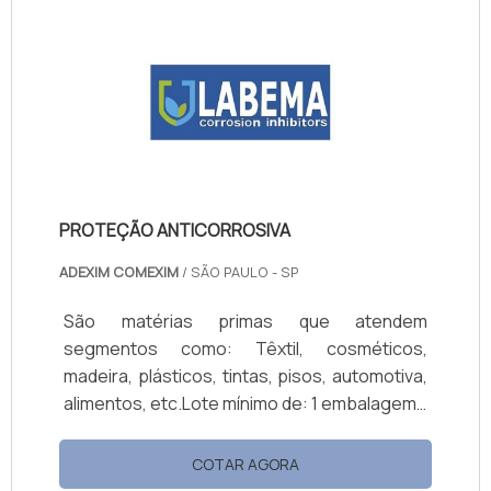
e, por vezes, lítio, cristalizado no sistema
monoclínico, com diferentes composições
químicas e propriedades físicas.A mica
flogopita é, basicamente, um dos tipos d.
PROTEÇÃO ANTICORROSIVA
ADEXIM COMEXIM
/ SÃO PAULO - SP
São matérias primas que atendem
segmentos como: Têxtil, cosméticos,
madeira, plásticos, tintas, pisos, automotiva,
alimentos, etc.Lote mínimo de: 1 embalagem -
20kgImportância do uso de
anticorrosivoMundialmente a preocupação
COTAR AGORA
com os aspectos da corrosão tem obrigado