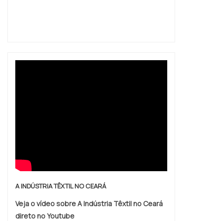
variedade e qualidade quando o assunto for
produtos saneantes comprar. É possível
encontrar itens variados com tecnologia de
ponta, como ligante não iônico e fosqueante.
É reconhecida por ser uma empresa
comprometida com seus serviços e uma
empresa responsável, qualificações
possíveis pelo fato de a empresa possuir
escritório de alta qualidade onde são
realizadas as atividades e equipamentos de
última geração. Tudo isso, somado à
performance de uma equipe multidisciplinar
de consultores associados e profissionais
qualificados, fecha todo o ciclo de entrega
com excelência para toda a carteira de
A INDÚSTRIA TÊXTIL NO CEARÁ
clientes.
Veja o vídeo sobre A Indústria Têxtil no Ceará
direto no Youtube