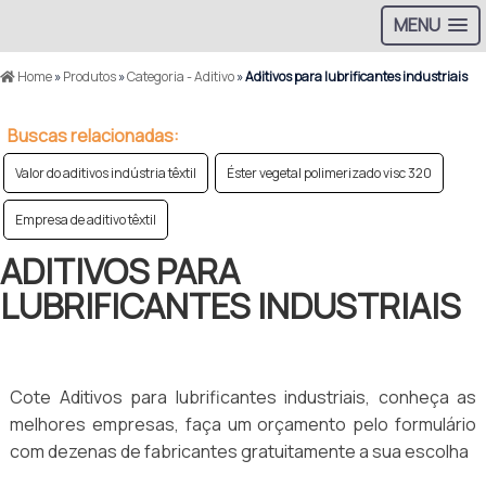
MENU
Home
»
Produtos
»
Categoria - Aditivo
»
Aditivos para lubrificantes industriais
Buscas relacionadas:
Valor do aditivos indústria têxtil
Éster vegetal polimerizado visc 320
Empresa de aditivo têxtil
ADITIVOS PARA
LUBRIFICANTES INDUSTRIAIS
Cote Aditivos para lubrificantes industriais, conheça as
melhores empresas, faça um orçamento pelo formulário
com dezenas de fabricantes gratuitamente a sua escolha