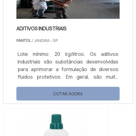
ADITIVOS INDUSTRIAIS
PANTOL
/ JANDIRA - SP
Lote mínimo: 20 kg/litros. Os aditivos
industriais são substâncias desenvolvidas
para aprimorar a formulação de diversos
fluidos protetivos. Em geral, são muito
utilizados na composição de óleos
lubrificantes para proteger superfícies,
COTAR AGORA
máquinas e ferramentas em diversos
setores da indústria.Cada formulação, seja
para proteger um equipamento ou peça
contra corrosão, desgaste e agentes
específicos, exige propriedades únicas, por