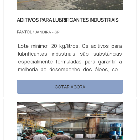
ADITIVOS PARA LUBRIFICANTES INDUSTRIAIS
PANTOL
/ JANDIRA - SP
Lote mínimo: 20 kg/litros. Os aditivos para
lubrificantes industriais são substâncias
especialmente formuladas para garantir a
melhoria do desempenho dos óleos, com
eficiência na redução de atritos e resistência
entre dois objetos. Eles podem ser aplicados
COTAR AGORA
em diversas operações industriais,
garantindo o aperfeiçoamento do trabalho
das máquinas e redução de falhas nos
equipamentos.Quais as qualidades dos
aditivos para lubrificantesEsse é u...