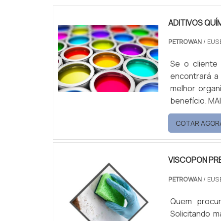
ADITIVOS QUÍ
PETROWAN
/ EUS
Se o cliente
encontrará a
melhor organ
benefício. MAIS INFORMAÇÕES SOBRE ADITIVOS QUÍMICOS PARA TINTAS Quem
procura por 
COTAR AGOR
Petrowan. A e
que há de ...
VISCOPON PR
PETROWAN
/ EUS
Quem procur
Solicitando 