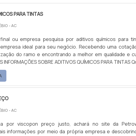
MICOS PARA TINTAS
ÉBIO - AC
 final ou empresa pesquisa por aditivos químicos para tin
 empresa ideal para seu negócio. Recebendo uma cotaçã
ização do ramo e encontrando a melhor em qualidade e c
aditivos químicos para tintas em uma empresa ética, ac
A
mpresa atua com ligante não iônico e fosqueante, oferecen
EÇO
ÉBIO - AC
a por viscopon preço justo, achará no site da Petro
mais informações por meio da própria empresa e descobrin