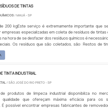
SÍDUOS DE TINTAS
QUÍMICOS
/ MAUÁ - SP
de 200 kgEste serviço é extremamente importante que s
r empresas especializadas em coleta de resíduos de tintas
is na hora de se desfazer dos resíduos químicos é necessário
eciais. Os resíduos que são coletados, são: Restos de tin
olventes; Entre outros.O que os resíduos podem ca
A
e, é importante ressaltar que é preciso muito cuidado 
izes e tintas, bem como solventes utilizados durante .
 TINTA INDUSTRIAL
ETAL
/ SÃO JOSÉ DO RIO PRETO - SP
de produtos de limpeza industrial disponibiliza no mer
 qualidade que ofereçam máxima eficácia para os 
 É possível encontrar empresas fabricantes de removedo