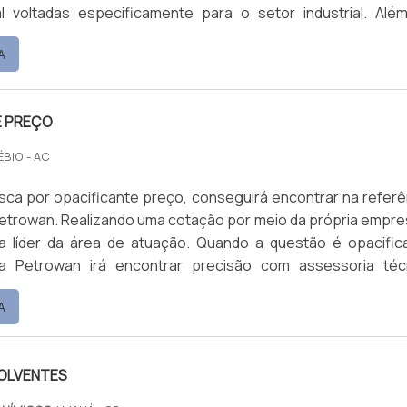
ial voltadas especificamente para o setor industrial. Alé
e tinta, essas empresas desenvolvem outros prod
A
 ao segmento, como: Aceleradores; Desincrustant
tes; Decapante, desengraxantes e fosfatizante; Fosfa
cesso nanocerâm.
E PREÇO
ÉBIO - AC
ca por opacificante preço, conseguirá encontrar na referê
etrowan. Realizando uma cotação por meio da própria empre
a líder da área de atuação. Quando a questão é opacific
a Petrowan irá encontrar precisão com assessoria téc
a. UM POUCO MAIS SOBRE OPACIFICANTE PREÇO A Petrowan 
A
m produzir uma estrutura com escritório de alta qualidade 
as as atividades e estrutura suficiente para atender toda
do para oferecer opacificante preço com assertividade
OLVENTES
iras eficientes de uma empresa demonstrar competên
e destaque em sua área de atuação. A Petrowan se mo