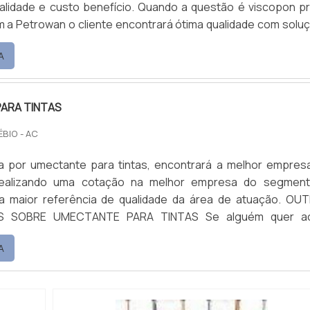
alidade e custo benefício. Quando a questão é viscopon p
m a Petrowan o cliente encontrará ótima qualidade com solu
dutos químicos. MAIS DETALHES SOBRE VISCOPON
A
ARA TINTAS
ÉBIO - AC
 por umectante para tintas, encontrará a melhor empres
ealizando uma cotação na melhor empresa do segmen
maior referência de qualidade da área de atuação. OUTRAS
RE UMECTANTE PARA TINTAS Se alguém quer achar
ra tintas em uma empresa altamente qualificada, encontr
A
uando com base multiuso e limpa piso e fosqueante, oferec
elhor no merca...