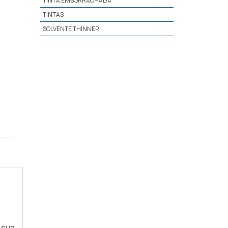
TINTA EMBORRACHADA
TINTAS
SOLVENTE THINNER
 sua