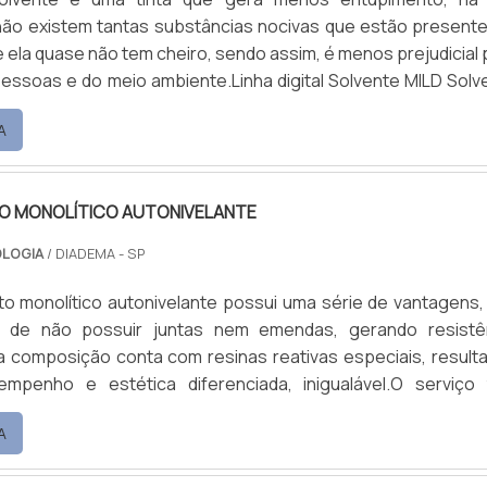
ão existem tantas substâncias nocivas que estão present
e ela quase não tem cheiro, sendo assim, é menos prejudicial 
 e do meio ambiente.Linha digital Solvente MILD Solvente
igital UV LED Sublimática (Base água) Corante (Base á
A
liares da Linha, como: lacas, vernizes, solventes de limp
derência, etc.A impressão digital é um process.
O MONOLÍTICO AUTONIVELANTE
OLOGIA
/ DIADEMA - SP
o monolítico autonivelante possui uma série de vantagens, 
 de não possuir juntas nem emendas, gerando resistê
a composição conta com resinas reativas especiais, result
mpenho e estética diferenciada, inigualável.O serviço
icas impermeabilizantes, requer pouca necessidad
A
 é de fácil limpeza, por isso, são capazes de atende
ara segurança do trabalho e higiene industrial, entre ou