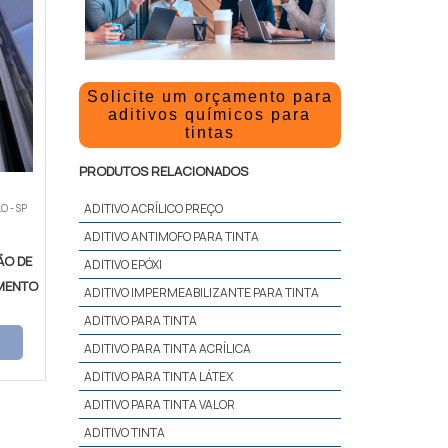
Solicite um orçamento para
aditivos químicos para
tintas
PRODUTOS RELACIONADOS
ADITIVO ACRÍLICO PREÇO
O - SP
ADITIVO ANTIMOFO PARA TINTA
ÃO DE
ADITIVO EPÓXI
MENTO
ADITIVO IMPERMEABILIZANTE PARA TINTA
ADITIVO PARA TINTA
ADITIVO PARA TINTA ACRÍLICA
ADITIVO PARA TINTA LÁTEX
ADITIVO PARA TINTA VALOR
ADITIVO TINTA