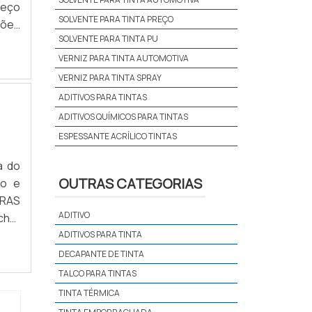
reço
SOLVENTE PARA TINTA PREÇO
ções
SOLVENTE PARA TINTA PU
VERNIZ PARA TINTA AUTOMOTIVA
VERNIZ PARA TINTA SPRAY
ADITIVOS PARA TINTAS
ADITIVOS QUÍMICOS PARA TINTAS
ESPESSANTE ACRÍLICO TINTAS
a do
OUTRAS CATEGORIAS
to e
ADITIVO
a na
ADITIVOS PARA TINTA
endo
DECAPANTE DE TINTA
TALCO PARA TINTAS
TINTA TÉRMICA