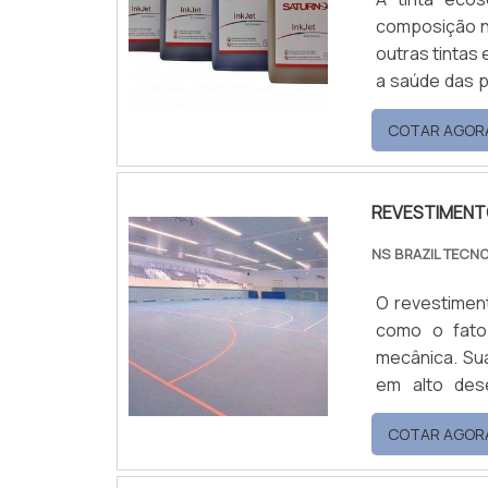
composição n
outras tintas 
a saúde das pessoas
Digital UV D
COTAR AGOR
Produtos Auxi
promotor de a
REVESTIMENT
NS BRAZIL TECN
O revestiment
como o fato
mecânica. Su
em alto dese
característ
COTAR AGOR
manutenção e
requisitos p