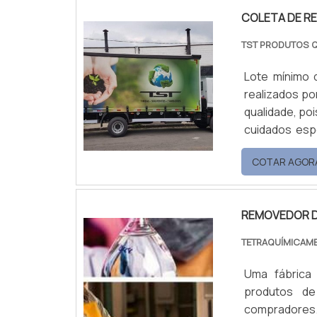
vantage.
COLETA DE RE
TST PRODUTOS 
Lote mínimo 
realizados po
qualidade, po
cuidados esp
Vernizes; S
COTAR AGOR
Primeirament
descartar vern
REMOVEDOR DE
TETRAQUÍMICAM
Uma fábrica 
produtos de
compradores.