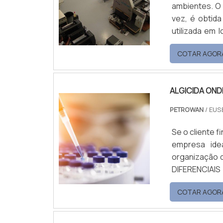
iônico e fosq
ambientes. O 
de seu seg
vez, é obtida
atendimento c
utilizada em 
empresa que
banheiros e
seriedade e 
COTAR AGOR
anticorrosiv
ponta.
endurecedor,
ALGICIDA ON
PETROWAN
/ EUS
Se o cliente 
empresa ide
organização d
DIFERENCIA
encontrar al
COTAR AGOR
serviços, d
multiuso e 
desenvolvime