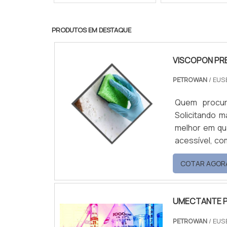
PRODUTOS EM DESTAQUE
VISCOPON PR
PETROWAN
/ EUS
Quem procur
Solicitando 
melhor em qu
acessível, co
de distribuição de pro
COTAR AGOR
PREÇO A Petrowan objetiva sua energia em proporcionar uma estrutura com
escritório d...
UMECTANTE P
PETROWAN
/ EUS