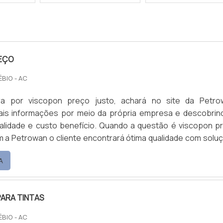
EÇO
ÉBIO - AC
a por viscopon preço justo, achará no site da Petro
mais informações por meio da própria empresa e descobrin
alidade e custo benefício. Quando a questão é viscopon p
m a Petrowan o cliente encontrará ótima qualidade com solu
dutos químicos. MAIS DETALHES SOBRE VISCOPON
A
ARA TINTAS
ÉBIO - AC