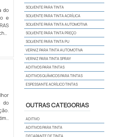
SOLVENTE PARA TINTA
a do
SOLVENTE PARA TINTA ACRÍLICA
to e
SOLVENTE PARA TINTA AUTOMOTIVA
SOLVENTE PARA TINTA PREÇO
a na
SOLVENTE PARA TINTA PU
endo
VERNIZ PARA TINTA AUTOMOTIVA
VERNIZ PARA TINTA SPRAY
ADITIVOS PARA TINTAS
ADITIVOS QUÍMICOS PARA TINTAS
ESPESSANTE ACRÍLICO TINTAS
lhor
a do
OUTRAS CATEGORIAS
ção.
tima
ADITIVO
ADITIVOS PARA TINTA
DECAPANTE DE TINTA