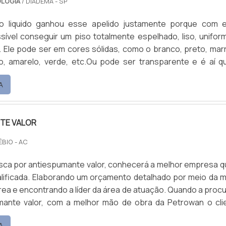
OLOGIA
/ DIADEMA - SP
o liquido ganhou esse apelido justamente porque com 
sível conseguir um piso totalmente espelhado, liso, unifor
ar. Ele pode ser em cores sólidas, como o branco, preto, mar
ho, amarelo, verde, etc.Ou pode ser transparente e é aí q
omeça. Porque ele permite a aplicação sobre outros pisos e
A
, ou seja, é possível imprimir um adesivo em altíssima qualid
o e cobrir com resina autonivelan.
TE VALOR
ÉBIO - AC
sca por antiespumante valor, conhecerá a melhor empresa q
lificada. Elaborando um orçamento detalhado por meio da m
ea e encontrando a líder da área de atuação. Quando a procu
mante valor, com a melhor mão de obra da Petrowan o cli
trar ótima qualidade com assessoria técnica especializ
A