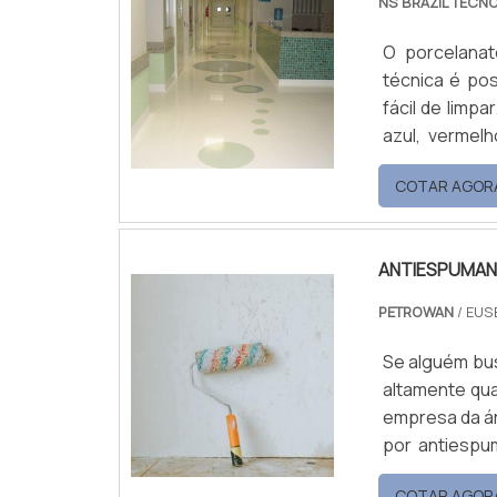
NS BRAZIL TECN
O porcelanat
técnica é pos
fácil de limp
azul, vermel
brincadeira c
COTAR AGOR
sobre adesivos
aplicar no chã
ANTIESPUMAN
PETROWAN
/ EUS
Se alguém bu
altamente qua
empresa da ár
por antiespu
poderá encon
COTAR AGOR