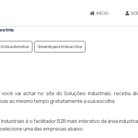
INÍCIO
SO
ara tinta
 tinta automotiva
Solvente para tinta acrílica
 você vai achar no site do Soluções Industriais, receba di
as ao mesmo tempo gratuitamente a sua escolha
ustriais é o facilitador B2B mais interativo da área industria
, selecione uma das empresas abaixo: