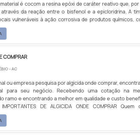
ueante com ótima qualidade e proteção. Se diferenciando de
material é cocom a resina epóxi de caráter reativo que, por
mento, a empresa consegue também proporcionar
 através da reação entre o bisfenol e a epicloridrina. A tin
uidadoso e que busca a satisfação do cliente. A Petrowan é
locais vulneráveis à ação corrosiva de produtos químicos, 
 tem sido apontada de forma positiva no segmento 
 cozinhas.Especificações relevantes do materialA t
qualidade que garante uma entrega de excelência de pon
A
a é reativa, formada por duas partes, conhecidas como ba
 vendidos em embalagens separadas par.
DE COMPRAR
ÉBIO - AC
final ou empresa pesquisa por algicida onde comprar, encontra
al para seu negócio. Recebendo uma cotação na me
o ramo e encontrando a melhor em qualidade e custo benefí
IS IMPORTANTES DE ALGICIDA ONDE COMPRAR Quem q
gicida onde comprar em uma empresa comprometida com 
A
epara com a Petrowan. A empresa tem em seu escopo 
limpa piso e argila cosmética, focando em tecnolog
nto no que gera resultado ao cliente. Ainda com uma v