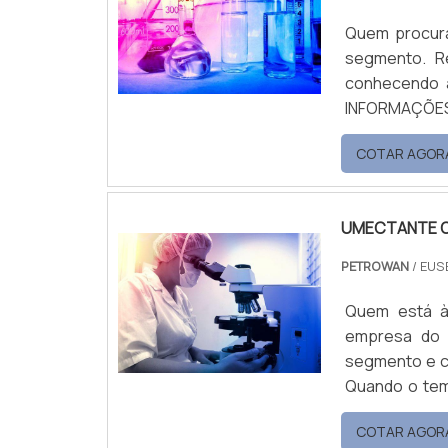
Quem procura
segmento. R
conhecendo a 
INFORMAÇÕES SOB
umectante pa
COTAR AGOR
Petrowan. At
o que há de m
UMECTANTE 
PETROWAN
/ EUS
Quem está à
empresa do 
segmento e c
Quando o tem
qualidade com ass
COTAR AGOR
UMECTANTE ONDE COMPRAR A 