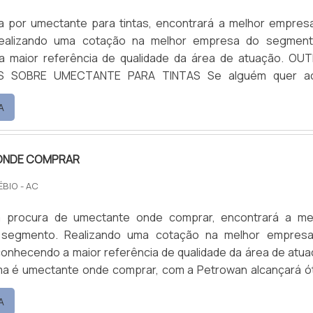
 por umectante para tintas, encontrará a melhor empres
ealizando uma cotação na melhor empresa do segmen
maior referência de qualidade da área de atuação. OUTRAS
RE UMECTANTE PARA TINTAS Se alguém quer achar
ra tintas em uma empresa altamente qualificada, encontr
A
uando com base multiuso e limpa piso e fosqueante, oferec
elhor no merca...
ONDE COMPRAR
ÉBIO - AC
 procura de umectante onde comprar, encontrará a me
segmento. Realizando uma cotação na melhor empres
onhecendo a maior referência de qualidade da área de atua
a é umectante onde comprar, com a Petrowan alcançará ó
essoria técnica especializada. UM POUCO MAIS SOBRE
A
Petrowan centraliza seus esforços em