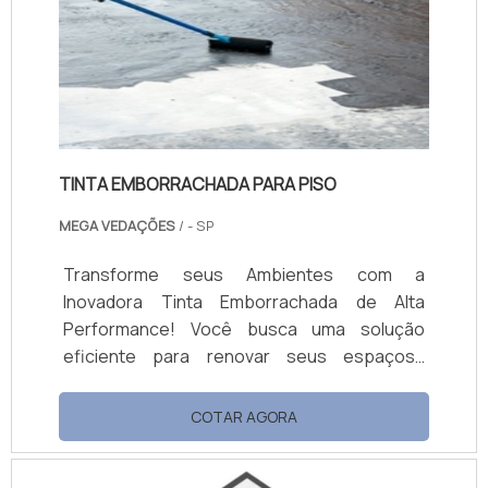
TINTA EMBORRACHADA PARA PISO
MEGA VEDAÇÕES
/ - SP
Transforme seus Ambientes com a
Inovadora Tinta Emborrachada de Alta
Performance! Você busca uma solução
eficiente para renovar seus espaços?
Apresentamos a Tinta Emborrachada, uma
revolução em durabilidade e estética para
COTAR AGORA
seus projetos de pintura! 1. Resistência
Superior: Nossa tinta emborrachada oferece