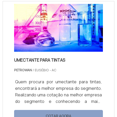
distribuição de produtos químicos. MAIS
DETALHES SOBRE VISCOPON PREÇO A
Petrowan objetiva sua energia em
proporcionar uma estrutura com escritório
d...
UMECTANTE PARA TINTAS
PETROWAN
/ EUSÉBIO - AC
Quem procura por umectante para tintas,
encontrará a melhor empresa do segmento.
Realizando uma cotação na melhor empresa
do segmento e conhecendo a maior
referência de qualidade da área de atuação.
OUTRAS INFORMAÇÕES SOBRE UMECTANTE
COTAR AGORA