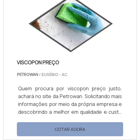
uma resistência excepcional contra
desgastes diários, manchas e rachaduras.
Proteja suas paredes de impactos e garanta
uma aparência ...
VISCOPON PREÇO
PETROWAN
/ EUSÉBIO - AC
Quem procura por viscopon preço justo,
achará no site da Petrowan. Solicitando mais
informações por meio da própria empresa e
descobrindo a melhor em qualidade e custo
benefício. Quando a questão é viscopon
preço acessível, com a Petrowan o cliente
COTAR AGORA
encontrará ótima qualidade com soluções de