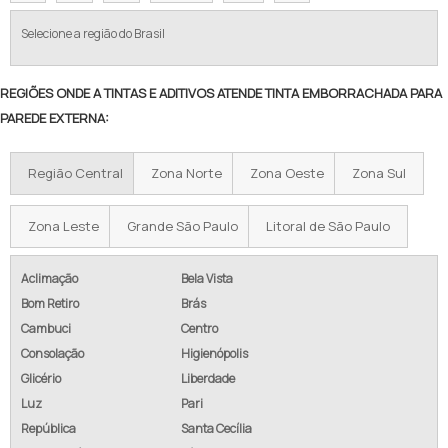
Selecione a região do Brasil
REGIÕES ONDE A TINTAS E ADITIVOS ATENDE TINTA EMBORRACHADA PARA
PAREDE EXTERNA:
Região Central
Zona Norte
Zona Oeste
Zona Sul
Zona Leste
Grande São Paulo
Litoral de São Paulo
Aclimação
Bela Vista
Bom Retiro
Brás
Cambuci
Centro
Consolação
Higienópolis
Glicério
Liberdade
Luz
Pari
República
Santa Cecília