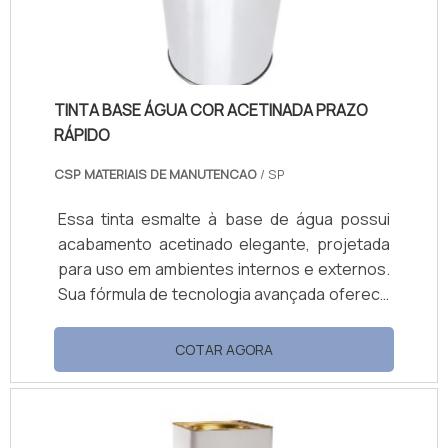
cobertura, fácil aplicação e manutenção,
está disponível em embalagens de 18L e 3,6L.
TINTA BASE ÁGUA COR ACETINADA PRAZO
RÁPIDO
CSP MATERIAIS DE MANUTENCAO
/ SP
Essa tinta esmalte à base de água possui
acabamento acetinado elegante, projetada
para uso em ambientes internos e externos.
Sua fórmula de tecnologia avançada oferece
secagem rápida (30 min ao toque, demãos
seguintes após 2 h e cura total em até 5 h),
COTAR AGORA
sem cheiro persistente e sem amarelamento
com o tempo. Ela apresenta excelente
cobertura e aderência a diversos substratos
— como madeira, metais ferrosos e não