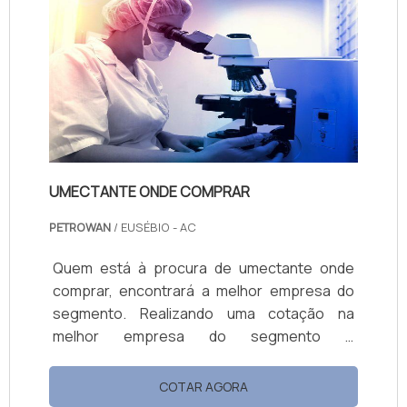
altamente qualificada, encontra na Petrowan.
Atuando com base multiuso e limpa piso e
fosqueante, oferecendo o que há de melhor
no merca...
UMECTANTE ONDE COMPRAR
PETROWAN
/ EUSÉBIO - AC
Quem está à procura de umectante onde
comprar, encontrará a melhor empresa do
segmento. Realizando uma cotação na
melhor empresa do segmento e
conhecendo a maior referência de qualidade
da área de atuação. Quando o tema é
COTAR AGORA
umectante onde comprar, com a Petrowan