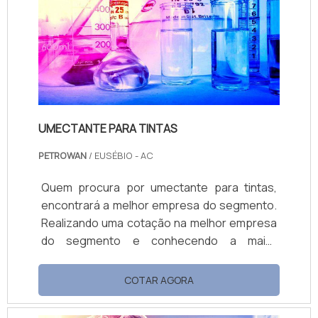
Petrowan objetiva sua energia em
proporcionar uma estrutura com escritório
d...
UMECTANTE PARA TINTAS
PETROWAN
/ EUSÉBIO - AC
Quem procura por umectante para tintas,
encontrará a melhor empresa do segmento.
Realizando uma cotação na melhor empresa
do segmento e conhecendo a maior
referência de qualidade da área de atuação.
OUTRAS INFORMAÇÕES SOBRE UMECTANTE
COTAR AGORA
PARA TINTAS Se alguém quer achar
umectante para tintas em uma empresa