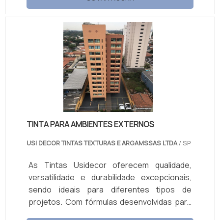
forma uma barreira contra a umidade,
protegendo superfícies externas e internas.
O produto reduz a temperatura das
superfícies ao refletir raios solares, melhora
o conforto térmico e combate o mofo,
mantendo ambientes saudáveis. Com ótima
cobertura, fácil aplicação e manutenção,
está disponível em embalagens de 18L e 3,6L.
TINTA PARA AMBIENTES EXTERNOS
USI DECOR TINTAS TEXTURAS E ARGAMSSAS LTDA
/ SP
As Tintas Usidecor oferecem qualidade,
versatilidade e durabilidade excepcionais,
sendo ideais para diferentes tipos de
projetos. Com fórmulas desenvolvidas para
resistir a condições adversas, as tintas