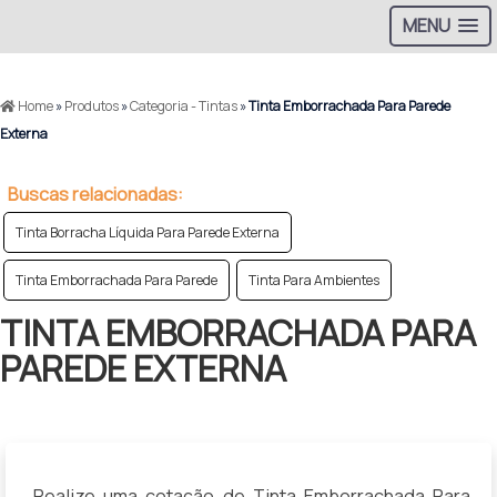
MENU
>
Home
»
Produtos
»
Categoria - Tintas
»
Tinta Emborrachada Para Parede
Externa
Buscas relacionadas:
Tinta Borracha Líquida Para Parede Externa
Tinta Emborrachada Para Parede
Tinta Para Ambientes
TINTA EMBORRACHADA PARA
PAREDE EXTERNA
Realize uma cotação de Tinta Emborrachada Para