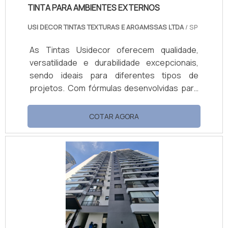
Impecável: Cobertura uniforme e estético
TINTA PARA AMBIENTES EXTERNOS
superior. Resistência a Agentes Externos:
Alta resistência a mofo, alcalinidade e
USI DECOR TINTAS TEXTURAS E ARGAMSSAS LTDA
/ SP
intempéries.
As Tintas Usidecor oferecem qualidade,
versatilidade e durabilidade excepcionais,
sendo ideais para diferentes tipos de
projetos. Com fórmulas desenvolvidas para
resistir a condições adversas, as tintas
garantem alta durabilidade e fácil aplicação,
COTAR AGORA
proporcionando acabamentos impecáveis
em diversas superfícies, tanto internas
quanto externas. Benefícios e Vantagens
Alta Durabilidade: Resistência a condições
adversas, garantindo longa vida útil da
pintura. Facilidade de Aplicação: Produto fácil
de aplicar, economizando tempo e recursos.
Versatilidade: Adequadas para diferentes