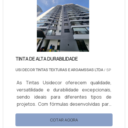
O produto reduz a temperatura das
superfícies ao refletir raios solares, melhora
o conforto térmico e combate o mofo,
mantendo ambientes saudáveis. Com ótima
cobertura, fácil aplicação e manutenção,
está disponível em embalagens de 18L e 3,6L.
TINTA DE ALTA DURABILIDADE
USI DECOR TINTAS TEXTURAS E ARGAMSSAS LTDA
/ SP
As Tintas Usidecor oferecem qualidade,
versatilidade e durabilidade excepcionais,
sendo ideais para diferentes tipos de
projetos. Com fórmulas desenvolvidas para
resistir a condições adversas, as tintas
garantem alta durabilidade e fácil aplicação,
COTAR AGORA
proporcionando acabamentos impecáveis