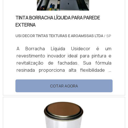
TINTA BORRACHA LÍQUIDA PARA PAREDE
EXTERNA
USI DECOR TINTAS TEXTURAS E ARGAMSSAS LTDA
/ SP
A Borracha Líquida Usidecor é um
revestimento inovador ideal para pintura e
revitalização de fachadas. Sua fórmula
resinada proporciona alta flexibilidade e
resistência, cobrindo microfissuras e
prevenindo rachaduras. Hidro-repelente,
COTAR AGORA
forma uma barreira contra a umidade,
protegendo superfícies externas e internas.
O produto reduz a temperatura das
superfícies ao refletir raios solares, melhora
o conforto térmico e combate o mofo,
mantendo ambientes saudáveis. Com ótima