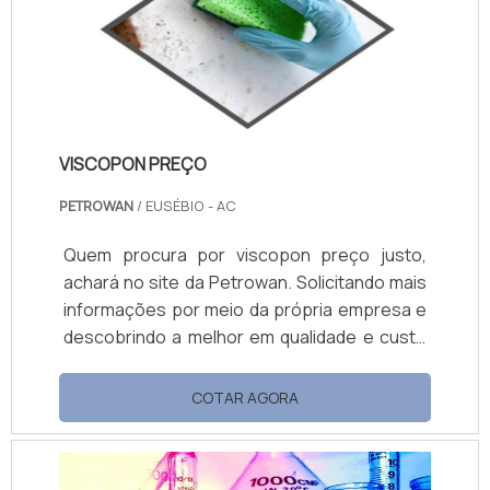
VISCOPON PREÇO
PETROWAN
/ EUSÉBIO - AC
Quem procura por viscopon preço justo,
achará no site da Petrowan. Solicitando mais
informações por meio da própria empresa e
descobrindo a melhor em qualidade e custo
benefício. Quando a questão é viscopon
preço acessível, com a Petrowan o cliente
COTAR AGORA
encontrará ótima qualidade com soluções de
distribuição de produtos químicos. MAIS
DETALHES SOBRE VISCOPON PREÇO A