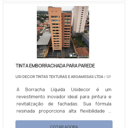
em diversas superfícies, tanto internas
quanto externas. Benefícios e Vantagens
Alta Durabilidade: Resistência a condições
adversas, garantindo longa vida útil da
pintura. Facilidade de Aplicação: Produto fácil
de aplicar, economizando tempo e recursos.
Versatilidade: Adequadas para diferentes
superfícies e ambientes. Acabamento
Impecável: Cobertura uniforme e estético
TINTA EMBORRACHADA PARA PAREDE
superior. Resistência a Agentes Externos:
Alta resistência a mofo, alcalinidade e
USI DECOR TINTAS TEXTURAS E ARGAMSSAS LTDA
/ SP
intempéries.
A Borracha Líquida Usidecor é um
revestimento inovador ideal para pintura e
revitalização de fachadas. Sua fórmula
resinada proporciona alta flexibilidade e
resistência, cobrindo microfissuras e
prevenindo rachaduras. Hidro-repelente,
COTAR AGORA