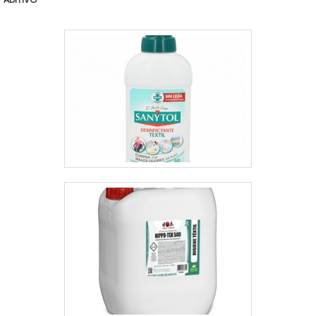
ações no resultado final, tendo escritório de
alta qualidade onde são realizadas as
atividades e estrutura suficiente para
atender todas as demandas. Todos esses
fatores, agregados a uma equipe
multidisciplinar de consultores associados e
profissionais qualificados, comprova sua
essência de trazer o melhor para todos os
clientes.