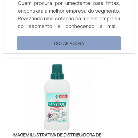
Quem procura por umectante para tintas,
encontrará a melhor empresa do segmento.
Realizando uma cotação na melhor empresa
do segmento e conhecendo a maior
referência de qualidade da área de atuação.
OUTRAS INFORMAÇÕES SOBRE UMECTANTE
COTAR AGORA
PARA TINTAS Se alguém quer achar
umectante para tintas em uma empresa
altamente qualificada, encontra na Petrowan.
Atuando com base multiuso e limpa piso e
fosqueante, oferecendo o que há de melhor
no merca...
IMAGEM ILUSTRATIVA DE DISTRIBUIDORA DE