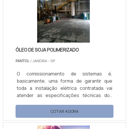
ÓLEO DE SOJA POLIMERIZADO
PANTOL
/ JANDIRA - SP
O comissionamento de sistemas é,
basicamente, uma forma de garantir que
toda a instalação elétrica contratada vai
atender as especificações técnicas dos
projetos e memoriais, preservando a
integridade dos usuários e equipamentos a
COTAR AGORA
serem conectados a estas instalações na
planta do contratante.SAIBA MAIS SOBRE