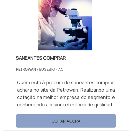
COMO O PROCESSO OFERECE DIVERSAS
APLICAÇÕESO processo pode ser aplicado
tanto a novos empreendimentos quanto a
unidades e sistemas existentes em
processo de expansão, modernização ou
ajuste..
SANEANTES COMPRAR
PETROWAN
/ EUSÉBIO - AC
Quem está à procura de saneantes comprar,
achará no site da Petrowan. Realizando uma
cotação na melhor empresa do segmento e
conhecendo a maior referência de qualidade
da área de atuação. Quando o tema é
saneantes comprar, com os profissionais
COTAR AGORA
especializados da Petrowan o cliente poderá