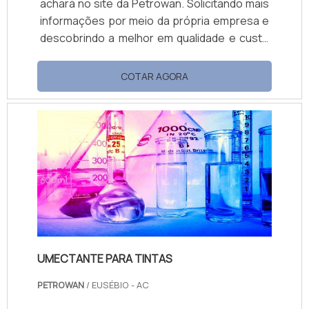
achará no site da Petrowan. Solicitando mais
informações por meio da própria empresa e
descobrindo a melhor em qualidade e custo
benefício. Quando a questão é viscopon
preço acessível, com a Petrowan o cliente
COTAR AGORA
encontrará ótima qualidade com soluções de
distribuição de produtos químicos. MAIS
DETALHES SOBRE VISCOPON PREÇO A
Petrowan objetiva sua energia em
proporcionar uma estrutura com escritório
d...
UMECTANTE PARA TINTAS
PETROWAN
/ EUSÉBIO - AC