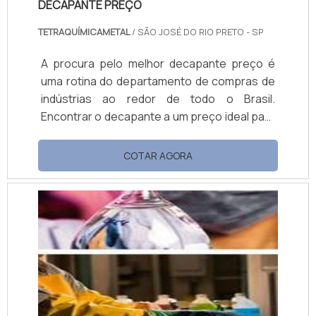
DECAPANTE PREÇO
TETRAQUÍMICAMETAL
/ SÃO JOSÉ DO RIO PRETO - SP
A procura pelo melhor decapante preço é
uma rotina do departamento de compras de
indústrias ao redor de todo o Brasil.
Encontrar o decapante a um preço ideal para
as necessidades da empresa é uma tarefa
desafiadora, afinal existem muitos
COTAR AGORA
fabricantes e o produto em si apresenta
poucas variações.É possível encontrar
diversos produtos para inúmeras finalidades,
levando em conta que há empresas que
desenvolvem opções de decapante, sendo
tip...