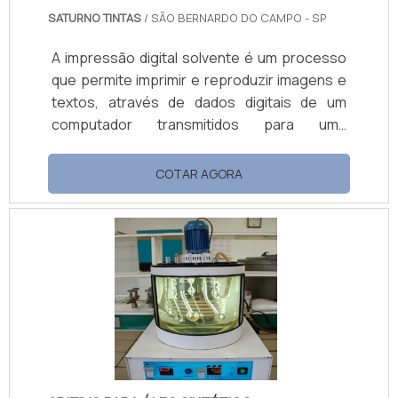
SATURNO TINTAS
/ SÃO BERNARDO DO CAMPO - SP
A impressão digital solvente é um processo
que permite imprimir e reproduzir imagens e
textos, através de dados digitais de um
computador transmitidos para uma
impressora, é possível imprimir qualquer
coisa, dependendo do equipamento e dos
COTAR AGORA
materiais utilizados.Linha digital ECO
Solvente (Odorless); MILD Solvente; Digital
UV; Digital UV LED; Sublimática (Base água);
Produtos Auxiliares da Linha, como: lacas,
vernizes, solventes de limpeza, promotor de
aderência, etc.;Exemplos do que são
substrato.