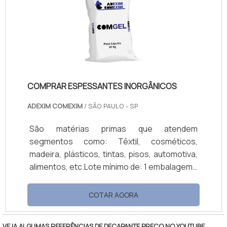
sistemas à base de solvente ou sem
solvente 100% sólidos.Linha Lumicryl de cura
UVSolventes Lumicryl 101S: Para tintas,
adesivos laminado.
COMPRAR ESPESSANTES INORGÂNICOS
ADEXIM COMEXIM
/ SÃO PAULO - SP
São matérias primas que atendem
segmentos como: Têxtil, cosméticos,
madeira, plásticos, tintas, pisos, automotiva,
alimentos, etc.Lote mínimo de: 1 embalagem -
20kgOs espessantes inorgânicos são
distribuídos no Brasil com minérios da mais
COTAR AGORA
alta pureza e qualidade. À base de Atapulgita
Mineral, comprar espessantes inorgânicos é
VEJA ALGUMAS REFERÊNCIAS DE DECAPANTE PREÇO NO YOUTUBE