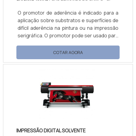
O promotor de aderência é indicado para a
aplicação sobre substratos e superfícies de
difícil aderência na pintura ou na impressão
serigráfica. O promotor pode ser usado para
promover a adesão de fitas dupla-face a
diversas superfícies, tais como: Polietileno;
COTAR AGORA
Polipropileno; ABS; Blendas de PET/PBT;
Concreto; Madeira; Vidro; Metal e chapas
metálicas pintadas; Secagem rápida e de
fácil aplicação.Como utilizar o produto Para
utilizar o produto, basta agitar a embalagem,
embebedar uma estopa com o .
IMPRESSÃO DIGITAL SOLVENTE