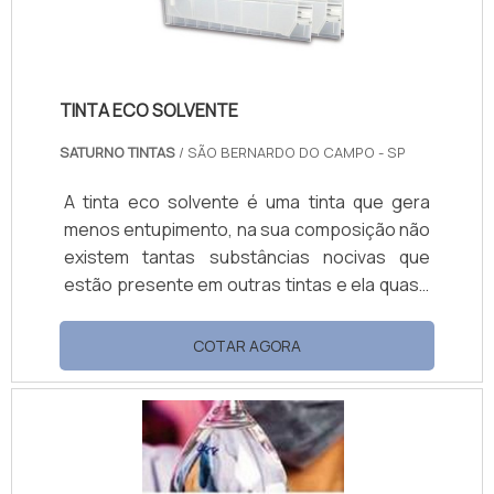
consumid.
TINTA ECO SOLVENTE
SATURNO TINTAS
/ SÃO BERNARDO DO CAMPO - SP
A tinta eco solvente é uma tinta que gera
menos entupimento, na sua composição não
existem tantas substâncias nocivas que
estão presente em outras tintas e ela quase
não tem cheiro, sendo assim, é menos
prejudicial para a saúde das pessoas e do
COTAR AGORA
meio ambiente. Alguns exemplos de
produtos a serem produzidos Rótulos;
Etiquetas adesivas; Imãs de geladeira;
Placas; Faixas; Banner´s; Entre outros.A
melhor empresa para adquirir a tinta eco