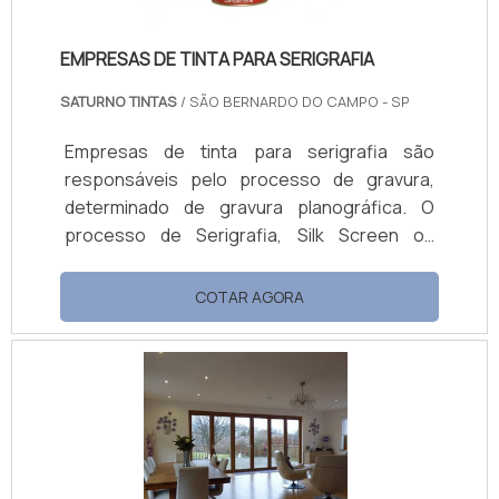
EMPRESAS DE TINTA PARA SERIGRAFIA
SATURNO TINTAS
/ SÃO BERNARDO DO CAMPO - SP
Empresas de tinta para serigrafia são
responsáveis pelo processo de gravura,
determinado de gravura planográfica. O
processo de Serigrafia, Silk Screen ou
Impressão em tela, é um processo de
impressão de texto ou figura em diversas
COTAR AGORA
superfícies ou substratos, no qual a tinta é
vazada pela pressão do rodo, através de
uma tela preparada. Algumas das linhas
serigráficas Vinílica Brilhante; Vinílica Fosca;
Atóxicas; Sintética; Epóxi; Couro e Nylon;
Poliuretânica; Polietileno; Serigrafia UV;
Aquascre.