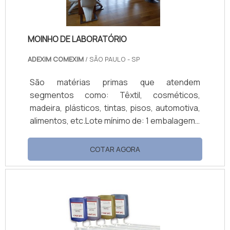
MOINHO DE LABORATÓRIO
ADEXIM COMEXIM
/ SÃO PAULO - SP
São matérias primas que atendem
segmentos como: Têxtil, cosméticos,
madeira, plásticos, tintas, pisos, automotiva,
alimentos, etc.Lote mínimo de: 1 embalagem -
20kgAlém de um grande número de lotes
processados durante as operações de
COTAR AGORA
produção, o moinho de laboratório também é
essencial para realizar testes de dispersão
em laboratório para se obter fineza ou
dispersar uma fórmula de até 1 galão em cada
lateral.Qualificações de um bom materialCom
adição de esferas de zircônio Silibeads, o