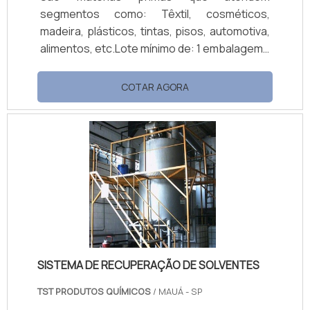
segmentos como: Têxtil, cosméticos,
madeira, plásticos, tintas, pisos, automotiva,
alimentos, etc.Lote mínimo de: 1 embalagem -
20kgEscolha de produtos anticorrosivoO
Glass flake é um produto que há muitos anos
COTAR AGORA
tem tido participação importante na indústria
de revestimentos como produto
anticorrosivo, incorporando sistemas de
resina epóxi e vinil para melhorias de
desempenho em ambientes tão diversos
como o marinho, petróleo, gás, petroquímica
e siderurgia. Além di.
SISTEMA DE RECUPERAÇÃO DE SOLVENTES
TST PRODUTOS QUÍMICOS
/ MAUÁ - SP