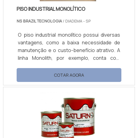
PISO INDUSTRIAL MONOLÍTICO
NS BRAZIL TECNOLOGIA
/ DIADEMA - SP
O piso industrial monolítico possui diversas
vantagens, como a baixa necessidade de
manutenção e o custo-benefício atrativo. A
linha Monolith, por exemplo, conta com
soluções para diversos tipos de ambientes
industriais, e entre os sistemas estão
COTAR AGORA
Monolith Pumma, Monolith anticorrosivos,
Monolith MMA, monolith Flakes, Monolith UT e
uma diversidade de outros
materiais.Benefícios do material Rápida
aplicação, se feita com aplicadores indicados
pela empresa; Alta assepsia e higiene ao
local; Facilid.