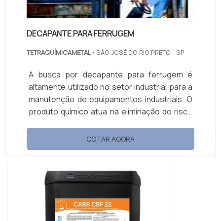
DECAPANTE PARA FERRUGEM
TETRAQUÍMICAMETAL
/ SÃO JOSÉ DO RIO PRETO - SP
A busca por decapante para ferrugem é
altamente utilizado no setor industrial para a
manutenção de equipamentos industriais. O
produto químico atua na eliminação do risco
de explosão em ambientes de risco.Dicas
para aplicação eficaz do produtoAntes de
COTAR AGORA
receber o decapante preço que justifique o
investimento, a superfície deve ser limpa
com lixa, abrasivos ou semelhantes antes da
aplicação. Óleos ou materiais gordurosos
deverão ser removi...