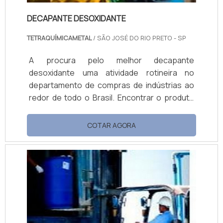
DECAPANTE DESOXIDANTE
TETRAQUÍMICAMETAL
/ SÃO JOSÉ DO RIO PRETO - SP
A procura pelo melhor decapante
desoxidante uma atividade rotineira no
departamento de compras de indústrias ao
redor de todo o Brasil. Encontrar o produto
ideal para as necessidades da empresa é
uma tarefa desafiadora, afinal existem
COTAR AGORA
muitos fabricantes de decapante preço
acessível e o produto em si apresenta
poucas variações.Opções de decapantes
disponíveis no mercado Tetradecap G:
Mistura; Tetradecap NI-45; Tetrafós Metal
Plus.A Tetra...