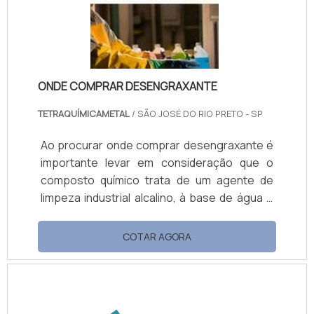
solvente A Saturno Tintas é uma empresa
100% Brasileira, que.
ONDE COMPRAR DESENGRAXANTE
TETRAQUÍMICAMETAL
/ SÃO JOSÉ DO RIO PRETO - SP
Ao procurar onde comprar desengraxante é
importante levar em consideração que o
composto químico trata de um agente de
limpeza industrial alcalino, à base de água e
solvente ecológico. O produto é indicado
para limpeza perfeita, otimizando o tempo do
COTAR AGORA
funcionário e gastando pouca água, tendo
em vista que essa linha de desengraxante
alcalinos com alto poder de limpeza é
desenvolvida para limpeza em circuitos