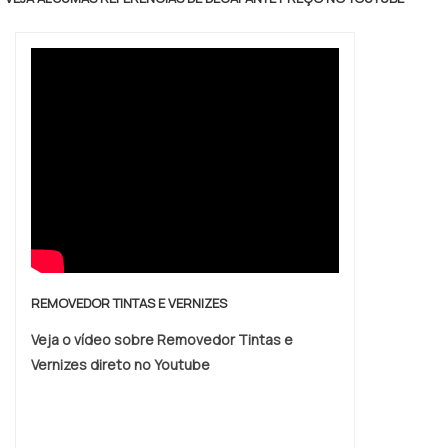
fundamental por ser aplicados em sistema
aquoso, sistema solvente com o auxílio de
um surfactante e em sistemas sem
solvente.INFORMAÇÕES ADICIONAIS SOBRE
O PRODUTOAbaixo, é.
REMOVEDOR TINTAS E VERNIZES
Veja o vídeo sobre Removedor Tintas e
Vernizes direto no Youtube