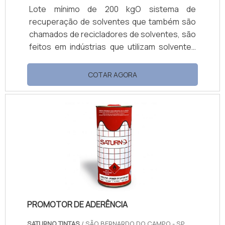
Lote mínimo de 200 kgO sistema de
recuperação de solventes que também são
chamados de recicladores de solventes, são
feitos em indústrias que utilizam solventes
hidrocarbonetos e oxigenados em seu
processo produtivo e que são evaporados e
COTAR AGORA
lançados à atmosfera. Destinados às
indústrias que utilizam solventes derivados
de petróleo em processos de evaporação.
Casos típicos de indústrias que possam se
beneficiar desse sistema são: Indústria
têxtil; Indústrias de papéis adesivos;
Borracha; Plásticos;.
PROMOTOR DE ADERÊNCIA
SATURNO TINTAS
/ SÃO BERNARDO DO CAMPO - SP