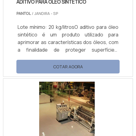
ADITIVO PARA ÓLEO SINTÉTICO
PANTOL
/ JANDIRA - SP
Lote mínimo: 20 kg/litrosO aditivo para óleo
sintético é um produto utilizado para
aprimorar as características dos óleos, com
a finalidade de proteger superfícies,
máquinas e ferramentas em diversos
setores da indústria. Cada aditivo sintético
COTAR AGORA
possui uma formulação própria para a
aplicação em conjunto com o óleo, dessa
forma, ambos podem atuar na proteção do
equipamento ou peça contra corrosão, no
desgaste, na prevenção de peças sob
pressão, com aromatizantes, melhoradores
de viscosidade, anti.