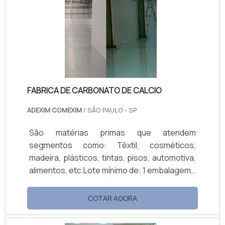
nestes ambientes, principalmente em locais
de difícil acesso.A utilização do
antimicrobiano Ionpure tem como principal
função o controle do desenvolvimento.
FABRICA DE CARBONATO DE CALCIO
ADEXIM COMEXIM
/ SÃO PAULO - SP
São matérias primas que atendem
segmentos como: Têxtil, cosméticos,
madeira, plásticos, tintas, pisos, automotiva,
alimentos, etc.Lote mínimo de: 1 embalagem -
20kgSaiba mais sobre o carbonatoO
carbonato de cálcio é um produto mineral
COTAR AGORA
que possui grande importância em diversos
segmentos da indústria, por conta de sua