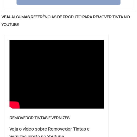
muitas vezes preferidas em vez de esferas
de vidro devido a sua maior resistência ao
VEJA ALGUMAS REFERÊNCIAS DE PRODUTO PARA REMOVER TINTA NO
desgaste, possuem vida útil 3 vezes maior
YOUTUBE
que a esfera de vidro além da alta
esfericidade o que melhora a moagem
reduzindo o atrito e consumo de energia. O
uso das esferas c.
REMOVEDOR TINTAS E VERNIZES
Veja o vídeo sobre Removedor Tintas e
Vernizes direto no Youtube