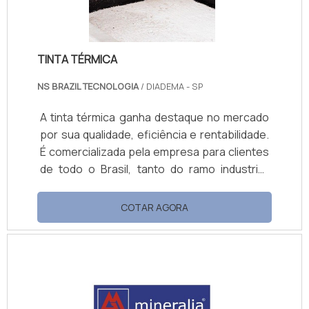
TINTA TÉRMICA
NS BRAZIL TECNOLOGIA
/ DIADEMA - SP
A tinta térmica ganha destaque no mercado
por sua qualidade, eficiência e rentabilidade.
É comercializada pela empresa para clientes
de todo o Brasil, tanto do ramo industrial,
quanto do ramo de decoração de
apartamentos, casas e outros espaços
COTAR AGORA
construídos ou reformados.Características
positivas do produtoSeja em decoração,
seja na pintura industrial, a tinta de isolação
térmica é capaz de refletir até 75% de
radiação solar, o que reduz a temperatura
dos ambientes e evita, por exemplo,