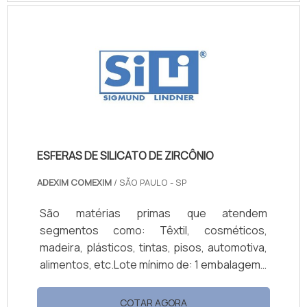
condições de exposição da peça pré-
fabricada aos raios solares. A finalidade
dessa simulação é a análise do
envelhecimento natural da peça quando
submetida aos raios UV, medindo assim, sua
longevidade, qualidade e efici.
ESFERAS DE SILICATO DE ZIRCÔNIO
ADEXIM COMEXIM
/ SÃO PAULO - SP
São matérias primas que atendem
segmentos como: Têxtil, cosméticos,
madeira, plásticos, tintas, pisos, automotiva,
alimentos, etc.Lote mínimo de: 1 embalagem -
20kgUso das esferas de silicato de
zircônioAs esferas de silicato de zircônio são
COTAR AGORA