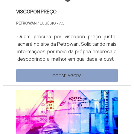
VISCOPON PREÇO
PETROWAN
/ EUSÉBIO - AC
Quem procura por viscopon preço justo,
achará no site da Petrowan. Solicitando mais
informações por meio da própria empresa e
descobrindo a melhor em qualidade e custo
benefício. Quando a questão é viscopon
preço acessível, com a Petrowan o cliente
COTAR AGORA
encontrará ótima qualidade com soluções de
distribuição de produtos químicos. MAIS
DETALHES SOBRE VISCOPON PREÇO A
Petrowan objetiva sua energia em
proporcionar uma estrutura com escritório
d...