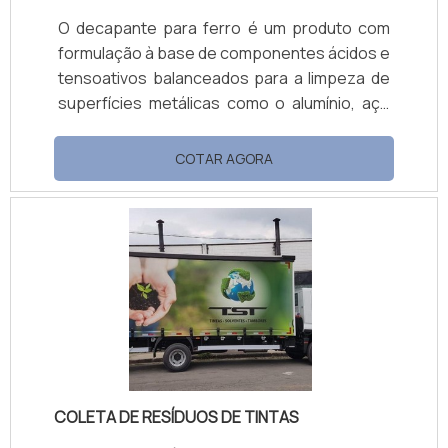
O decapante para ferro é um produto com
formulação à base de componentes ácidos e
tensoativos balanceados para a limpeza de
superfícies metálicas como o alumínio, aço
carbono e aço inox.Dependendo da
necessidade e diluição, o decapante preço
COTAR AGORA
justo pode ser aplicado com trincha, pincel,
vassoura, escovão, por imersão ou
pulverização. O tempo de contato pode
variar de 15 a 60 minutos e pode ser
necessário uma reaplicação, dependendo do
tipo e quantidade de resíduos a serem
removidos. O uso de temp.
COLETA DE RESÍDUOS DE TINTAS