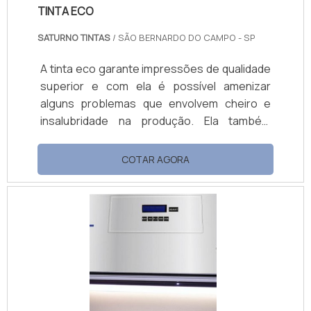
TINTA ECO
SATURNO TINTAS
/ SÃO BERNARDO DO CAMPO - SP
A tinta eco garante impressões de qualidade
superior e com ela é possível amenizar
alguns problemas que envolvem cheiro e
insalubridade na produção. Ela também
permite uma secagem bastante equilibrada e
ótima fixação aos substratos. Alguns
COTAR AGORA
exemplos de substratos Papel, papelão,
cartolina e duratex; Chapas de ferro, aço,
aluminio e metais; Polietieno e polipropileno
tratados; Vidro e Formica foscos; PVC
adesivo, tubos de PVC; Vinílico-flexíveis,
semi-rígidos e rígidos; Acrílico, tyvec, fibra de
.