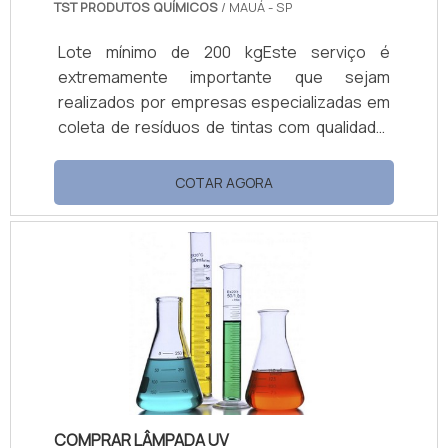
TST PRODUTOS QUÍMICOS
/ MAUÁ - SP
Lote mínimo de 200 kgEste serviço é
extremamente importante que sejam
realizados por empresas especializadas em
coleta de resíduos de tintas com qualidade,
pois na hora de se desfazer dos resíduos
químicos é necessário ter cuidados
COTAR AGORA
especiais. Os resíduos que são coletados,
são: Restos de tintas; Vernizes; Solventes;
Entre outros.O que os resíduos podem
causar Primeiramente, é importante
ressaltar que é preciso muito cuidado para
descartar vernizes e tintas, bem como
solventes utilizados durante .
COMPRAR LÂMPADA UV