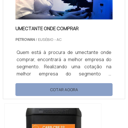
UMECTANTE ONDE COMPRAR
PETROWAN
/ EUSÉBIO - AC
Quem está à procura de umectante onde
comprar, encontrará a melhor empresa do
segmento. Realizando uma cotação na
melhor empresa do segmento e
conhecendo a maior referência de qualidade
da área de atuação. Quando o tema é
COTAR AGORA
umectante onde comprar, com a Petrowan
alcançará ótima qualidade com assessoria
técnica especializada. UM POUCO MAIS
SOBRE UMECTANTE ONDE COMPRAR A
Petrowan centraliza seus esforços em