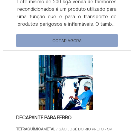
Lote mínimo de 200 kgA venda de tambores
recondicionados é um produto utilizado para
uma função que é para o transporte de
produtos perigosos e inflamáveis. O tambor
de metal é um produto no qual é
desenvolvido e homologado pelo próprio
COTAR AGORA
Inmetro para que seja feito o correto
transporte e armazenamento de:
Combustível; Solvente; Resinas; Tintas;
Resíduos; Entre outros tipos de produtos
químicos. As características dos tambores
Após serem cuidadosamente limpos e
descontaminados, os tambores recondi.
DECAPANTE PARA FERRO
TETRAQUÍMICAMETAL
/ SÃO JOSÉ DO RIO PRETO - SP