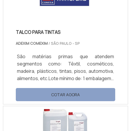
condensaç.
TALCO PARA TINTAS
ADEXIM COMEXIM
/ SÃO PAULO - SP
São matérias primas que atendem
segmentos como: Têxtil, cosméticos,
madeira, plásticos, tintas, pisos, automotiva,
alimentos, etc.Lote mínimo de: 1 embalagem -
20kgUso do talco para tintasO talco é um
mineral natural na forma de um silicato de
COTAR AGORA
magnésio hidratado, sua forma cristalina se
apresenta em lâminas muito finas e contém
internamente o magnésio hidratado. Sua
construção lamelar faz com que seja um
produto hidrofóbico, ou seja, uma barreira à