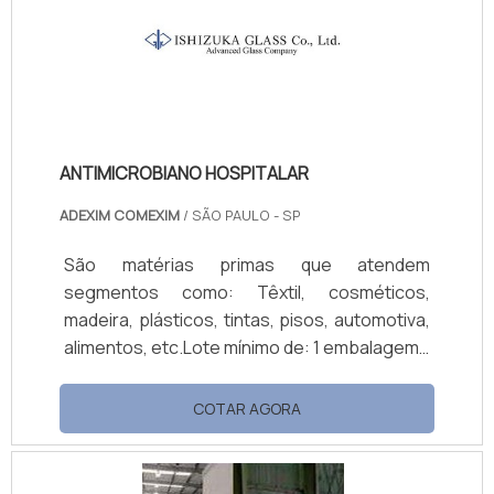
Sintética; Epóxi; Couro e Nylon;
Poliuretânica; Polietileno; Serigrafia UV;
Aquascreen (Base ág.
ANTIMICROBIANO HOSPITALAR
ADEXIM COMEXIM
/ SÃO PAULO - SP
São matérias primas que atendem
segmentos como: Têxtil, cosméticos,
madeira, plásticos, tintas, pisos, automotiva,
alimentos, etc.Lote mínimo de: 1 embalagem -
20kgEscolha da marca IonpureO
antimicrobiano hospitalar é indicado,
COTAR AGORA
promovendo um controle efetivo contra
infecções hospitalares, sendo de grande
apoio as normas de higienes existentes