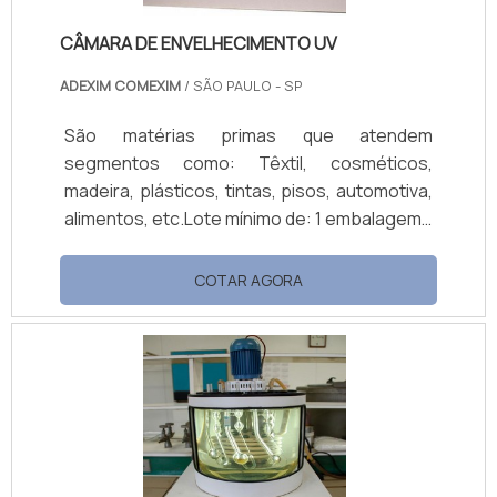
CÂMARA DE ENVELHECIMENTO UV
ADEXIM COMEXIM
/ SÃO PAULO - SP
São matérias primas que atendem
segmentos como: Têxtil, cosméticos,
madeira, plásticos, tintas, pisos, automotiva,
alimentos, etc.Lote mínimo de: 1 embalagem -
20kgA câmara de envelhecimento UV é o
equipamento que realiza a simulação da
COTAR AGORA
força dos raios solares, através do uso de
lâmpadas UV especiais e, com isso, alcança
o objetivo de prever a durabilidade que
certos materiais terão quando expostos às
condições de intempéries. Na câmara de
envelhecimento UV são simulados a chuva,
neblina, temper.