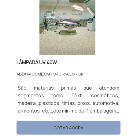
variedade de aplicação. Por conta disso, a
fabrica de carbonato de calcio é
extremamente importante.Vantagens do
produtoA fabrica de carbonato de calcio
disponibiliza um produto de a.
LÂMPADA UV 40W
ADEXIM COMEXIM
/ SÃO PAULO - SP
São matérias primas que atendem
segmentos como: Têxtil, cosméticos,
madeira, plásticos, tintas, pisos, automotiva,
alimentos, etc.Lote mínimo de: 1 embalagem -
20kgA lâmpada UV 40W é um modelo utilizado
dentro da câmara de teste UV, com a
COTAR AGORA
finalidade de simular, em laboratório, as