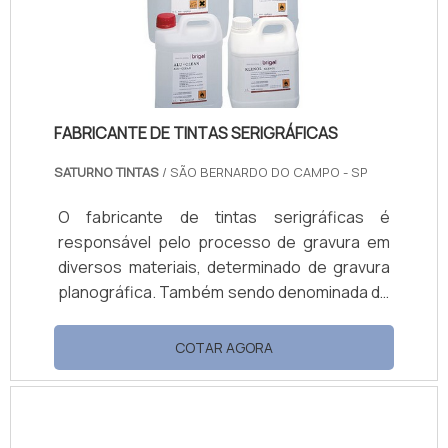
água.Dentro do balanço das cargas em
revestimen.
FABRICANTE DE TINTAS SERIGRÁFICAS
SATURNO TINTAS
/ SÃO BERNARDO DO CAMPO - SP
O fabricante de tintas serigráficas é
responsável pelo processo de gravura em
diversos materiais, determinado de gravura
planográfica. Também sendo denominada de
Silk Screen (serigraph, em inglês) é um
processo de impressão, em que a tinta
COTAR AGORA
específica é vazada, manualmente pela
pressão de um rodo através de uma tela
preparada.Exemplos de linha serigráfica
Vinílica Brilhante; Vinílica Fosca; Atóxicas;