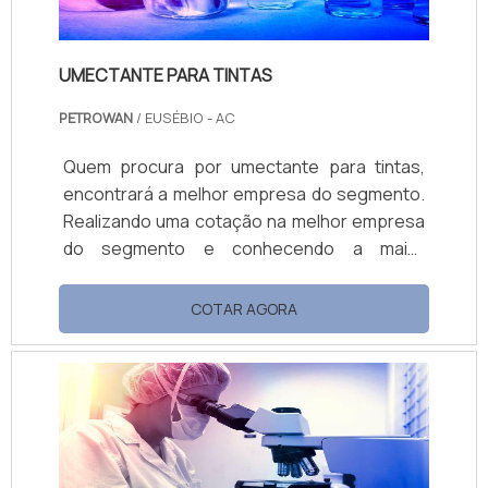
UMECTANTE PARA TINTAS
PETROWAN
/ EUSÉBIO - AC
Quem procura por umectante para tintas,
encontrará a melhor empresa do segmento.
Realizando uma cotação na melhor empresa
do segmento e conhecendo a maior
referência de qualidade da área de atuação.
OUTRAS INFORMAÇÕES SOBRE UMECTANTE
COTAR AGORA
PARA TINTAS Se alguém quer achar
umectante para tintas em uma empresa
altamente qualificada, encontra na Petrowan.
Atuando com base multiuso e limpa piso e
fosqueante, oferecendo o que há de melhor
no merca...