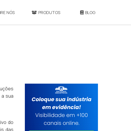
BRE NÓS
PRODUTOS
BLOG
luções
 a sua
tivo do
is das