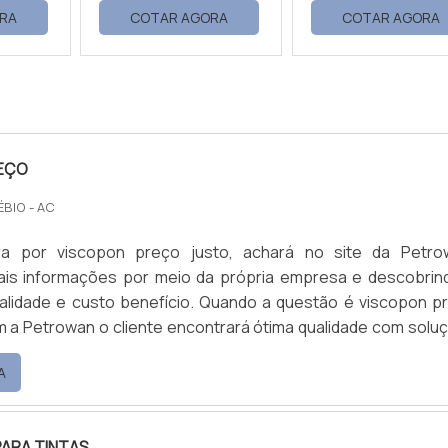
RA
COTAR AGORA
COTAR AGORA
EÇO
ÉBIO - AC
a por viscopon preço justo, achará no site da Petro
mais informações por meio da própria empresa e descobrin
alidade e custo benefício. Quando a questão é viscopon p
m a Petrowan o cliente encontrará ótima qualidade com solu
dutos químicos. MAIS DETALHES SOBRE VISCOPON
A
ARA TINTAS