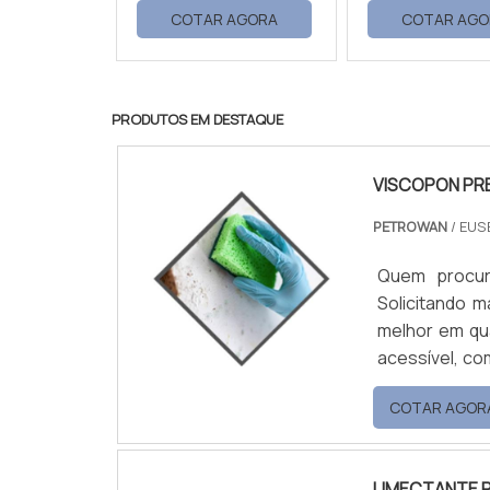
COTAR AGORA
COTAR AGO
PRODUTOS EM DESTAQUE
VISCOPON PR
PETROWAN
/ EUS
Quem procur
Solicitando 
melhor em qu
acessível, co
de distribuição de pro
COTAR AGOR
PREÇO A Petrowan objetiva sua energia em proporcionar uma estrutura com
escritório d...
UMECTANTE P