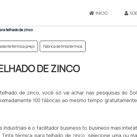
INÍCIO
SO
ara telhado de zinco
isolante térmica preço
Fábrica de tinta térmica
TELHADO DE ZINCO
telhado de zinco, você só vai achar nas pesquisas do So
aproximadamente 100 fábricas ao mesmo tempo gratuitamente
dustriais é o facilitador business to business mais intera
e Tinta térmica para telhado de zinco, selecione uma ou ma