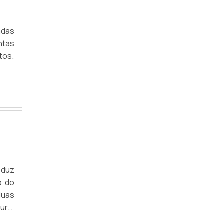
adas
ntas
tos.
oduz
o do
duas
ura,
s de