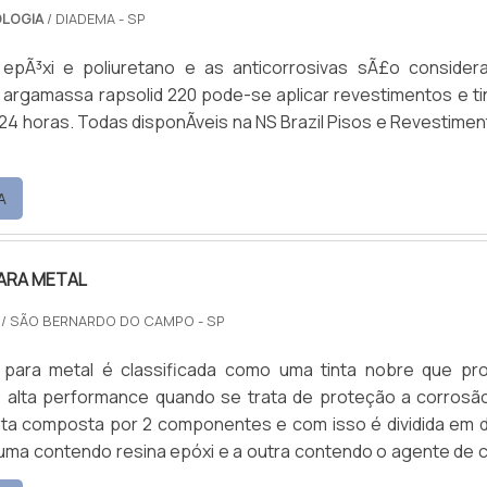
OLOGIA
/ DIADEMA - SP
epÃ³xi e poliuretano e as anticorrosivas sÃ£o consider
a argamassa rapsolid 220 pode-se aplicar revestimentos e ti
24 horas. Todas disponÃ­veis na NS Brazil Pisos e Revestimen
A
PARA METAL
/ SÃO BERNARDO DO CAMPO - SP
i para metal é classificada como uma tinta nobre que pr
e alta performance quando se trata de proteção a corrosã
inta composta por 2 componentes e com isso é dividida em 
ma contendo resina epóxi e a outra contendo o agente de c
 mercado como catalizador ou endurecedor. Tipos de agente