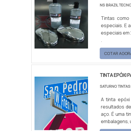
NS BRAZIL TECN
Tintas como 
especiais. E 
especiais em 
.
COTAR AGOR
TINTA EPÓXI 
SATURNO TINTAS
A tinta epóx
resultados d
aço. É uma t
embalagens, u
conhecido no