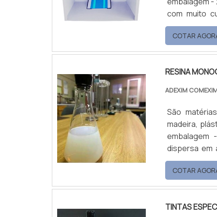
embalagem - 2
com muito cu
altíssima qu
COTAR AGOR
sistema de co
importantes d
RESINA MON
ADEXIM COMEXI
São matéria
madeira, plást
embalagem -
dispersa em á
para diver
COTAR AGOR
transparente 
as mais rígid
TINTAS ESPEC