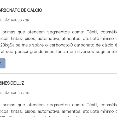
CARBONATO DE CALCIO
M
/ SÃO PAULO - SP
s primas que atendem segmentos como: Têxtil, cosméti
icos, tintas, pisos, automotiva, alimentos, etc.Lote mínimo d
20kgSaiba mais sobre o carbonatoO carbonato de cálcio 
ral que possui grande importância em diversos segmento
r conta de sua variedade de aplicação. Por conta disso, a fab
A
 de calcio é extremamente importante.Vantagens do prod
bonato de calcio disponibiliza um produto de a.
INES DE LUZ
M
/ SÃO PAULO - SP
s primas que atendem segmentos como: Têxtil, cosméti
icos, tintas, pisos, automotiva, alimentos, etc.Lote mínimo d