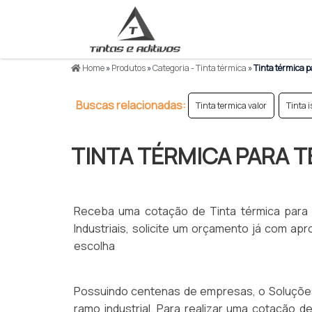
Home
»
Produtos
»
Categoria - Tinta térmica
»
Tinta térmica p
Buscas relacionadas:
Tinta termica valor
Tinta 
TINTA TÉRMICA PARA 
Receba uma cotação de Tinta térmica para 
Industriais, solicite um orçamento já com 
escolha
Possuindo centenas de empresas, o Soluções In
ramo industrial. Para realizar uma cotação d