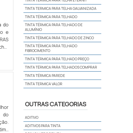
TINTA TERMICA PARA TELHA ETERNIT
TINTA TERMICA PARA TELHA GALVANIZADA
TINTA TÉRMICA PARA TELHADO
a do
TINTA TÉRMICA PARA TELHADO DE
ALUMÍNIO
to e
TINTA TÉRMICA PARA TELHADO DE ZINCO
TINTA TÉRMICA PARA TELHADO
FIBROCIMENTO
a na
TINTA TÉRMICA PARA TELHADO PREÇO
endo
TINTA TÉRMICA PARA TELHADOS COMPRAR
TINTA TÉRMICA PAREDE
TINTA TERMICA VALOR
OUTRAS CATEGORIAS
lhor
a do
ADITIVO
ção.
ADITIVOS PARA TINTA
tima