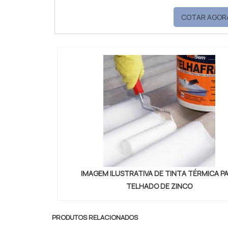
qualidade com ass
COTAR AGOR
UMECTANTE ONDE COMPRAR A 
proporcionar 
IMAGEM ILUSTRATIVA DE TINTA TÉRMICA P
TELHADO DE ZINCO
PRODUTOS RELACIONADOS