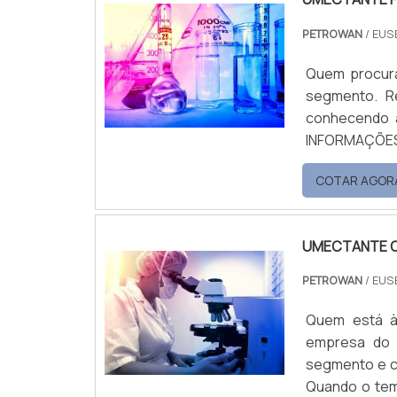
PETROWAN
/ EUS
Quem procura
segmento. R
conhecendo a 
INFORMAÇÕES SOB
umectante pa
COTAR AGOR
Petrowan. At
o que há de m
UMECTANTE 
PETROWAN
/ EUS
Quem está à
empresa do 
segmento e c
Quando o tem