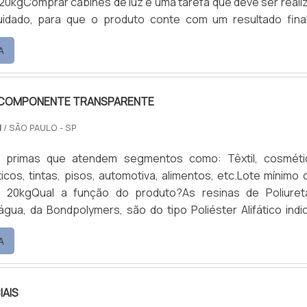
0kgComprar cabines de luz é uma tarefa que deve ser reali
idado, para que o produto conte com um resultado fina
alidade. A cabine de Luz para laboratório pode contar co
A
ntrole visual de cores e detecção de Metameria.Especifica
o materialEla é adequada para todas as indústr.
OCOMPONENTE TRANSPARENTE
M
/ SÃO PAULO - SP
s primas que atendem segmentos como: Têxtil, cosméti
icos, tintas, pisos, automotiva, alimentos, etc.Lote mínimo d
 20kgQual a função do produto?As resinas de Poliuret
gua, da Bondpolymers, são do tipo Poliéster Alifático indi
sos segmentos. Essa linha de resina monocompone
A
atende as mais variadas aplicações, desde as mais flexíveis
as.AplicaçõesAlguns mercados de aplicações de resina mono.
IAIS