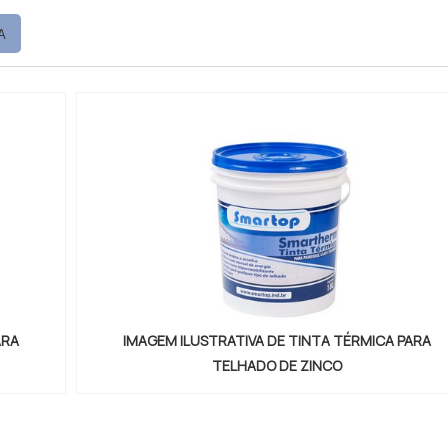
essoria técnica especializada. UM POUCO MAIS SOBRE
A
Petrowan centraliza seus esforços em
para os parceiros um...
ARA
IMAGEM ILUSTRATIVA DE TINTA TÉRMICA PARA
TELHADO DE ZINCO