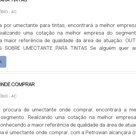
ÉBIO - AC
 por umectante para tintas, encontrará a melhor empres
ealizando uma cotação na melhor empresa do segmen
maior referência de qualidade da área de atuação. OUTRAS
RE UMECTANTE PARA TINTAS Se alguém quer achar
ra tintas em uma empresa altamente qualificada, encontr
A
uando com base multiuso e limpa piso e fosqueante, oferec
elhor no merca...
ONDE COMPRAR
ÉBIO - AC
 procura de umectante onde comprar, encontrará a me
segmento. Realizando uma cotação na melhor empres
onhecendo a maior referência de qualidade da área de atua
a é umectante onde comprar, com a Petrowan alcançará ó