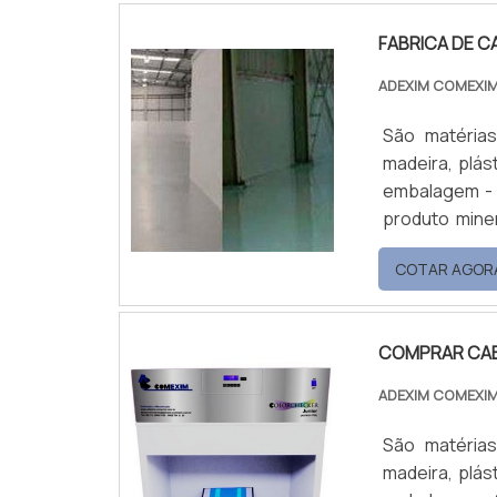
FABRICA DE 
ADEXIM COMEXI
São matéria
madeira, plást
embalagem - 
produto mine
indústria, po
COTAR AGOR
de carbonato
fabrica de car
COMPRAR CAB
ADEXIM COMEXI
São matéria
madeira, plást