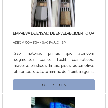
preço, sendo tipos que variam em sua
utilidade, mas que ma.
EMPRESA DE ENSAIO DE ENVELHECIMENTO UV
ADEXIM COMEXIM
/ SÃO PAULO - SP
São matérias primas que atendem
segmentos como: Têxtil, cosméticos,
madeira, plásticos, tintas, pisos, automotiva,
alimentos, etc.Lote mínimo de: 1 embalagem -
20kgO equipamento C-UV é uma câmara que
que faz parte da empresa de ensaio de
COTAR AGORA
envelhecimento UV e umidade, capaz de
acelerar o envelhecimento através da
exposição planejada a irradiação UVA e UVB
e umidade controlada, além dos ciclos