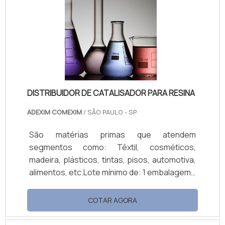
isso porque os profissionais dessas áreas
estão em constante contato com elementos
sujos de graxa e com oleosidade. Como o
produto deve ser apl.
DISTRIBUIDOR DE CATALISADOR PARA RESINA
ADEXIM COMEXIM
/ SÃO PAULO - SP
São matérias primas que atendem
segmentos como: Têxtil, cosméticos,
madeira, plásticos, tintas, pisos, automotiva,
alimentos, etc.Lote mínimo de: 1 embalagem -
20kgO distribuidor de catalisador para resina
é um produto químico utilizado para
COTAR AGORA
promover a adesão e modificar as
propriedades finas das resinas, por isso é