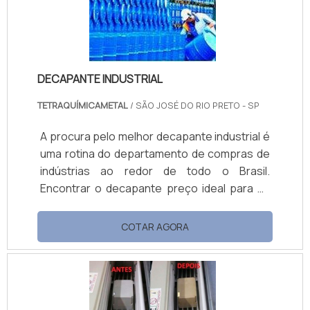
formulado para o controle de ESD
(Eletrostatic Discharge).O NS FLOW 35.
DECAPANTE INDUSTRIAL
TETRAQUÍMICAMETAL
/ SÃO JOSÉ DO RIO PRETO - SP
A procura pelo melhor decapante industrial é
uma rotina do departamento de compras de
indústrias ao redor de todo o Brasil.
Encontrar o decapante preço ideal para as
necessidades da empresa é uma tarefa
desafiadora, afinal existem muitos
COTAR AGORA
fabricantes e o produto em si apresenta
poucas variações.Atualmente, é possível
encontrar diversos produtos para inúmeras
finalidades, tendo em vista que há empresas
que desenvolveram opções de decapante