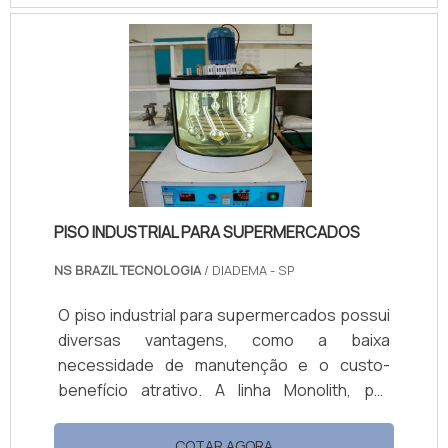
de vidro devido a sua maior resistência ao
desgaste, possuem vida útil 3 vezes maior
que a esfera de vidro além da alta
esfericidade o que melhora a moagem
reduzindo o atrito e consumo de energia. O
uso das esferas c.
PISO INDUSTRIAL PARA SUPERMERCADOS
NS BRAZIL TECNOLOGIA
/ DIADEMA - SP
O piso industrial para supermercados possui
diversas vantagens, como a baixa
necessidade de manutenção e o custo-
benefício atrativo. A linha Monolith, por
exemplo, conta com soluções para diversos
tipos de ambientes industriais, e entre os
COTAR AGORA