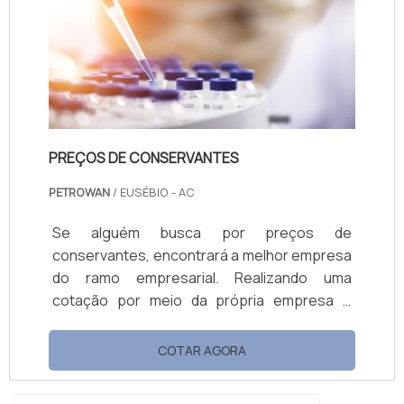
que ocorra a simulação de intempéries, a fim
de envelhecer a peça analisada e permitir
que seja medi...
PREÇOS DE CONSERVANTES
PETROWAN
/ EUSÉBIO - AC
Se alguém busca por preços de
conservantes, encontrará a melhor empresa
do ramo empresarial. Realizando uma
cotação por meio da própria empresa e
descobrindo a líder da área de atuação. MAIS
DETALHES SOBRE PREÇOS DE
COTAR AGORA
CONSERVANTES Quem quer achar preços de
conservantes em uma empresa ética, acha a