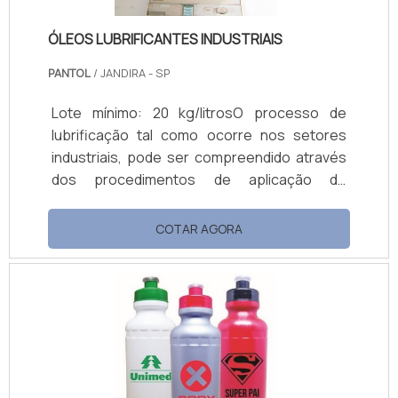
ÓLEOS LUBRIFICANTES INDUSTRIAIS
PANTOL
/ JANDIRA - SP
Lote mínimo: 20 kg/litrosO processo de
lubrificação tal como ocorre nos setores
industriais, pode ser compreendido através
dos procedimentos de aplicação de
substâncias variadas entre diferentes
superfícies sólidas que exercem interação
COTAR AGORA
através de contato físico, evitando-se,
assim, que o atrito danifique os
componentes sólidos. Os óleos lubrificantes
industriais e as graxas são as substâncias
geralmente escolhidas para tais
procedimentos. ÓLEOS LUBRIFICANTES E
SUAS APLICAÇÕES NA INDÚSTRIAOs óle.