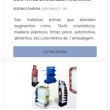
ADEXIM COMEXIM
/ SÃO PAULO - SP
São matérias primas que atendem
segmentos como: Têxtil, cosméticos,
madeira, plásticos, tintas, pisos, automotiva,
alimentos, etc.Lote mínimo de: 1 embalagem -
20kgAo comprar esferas de silicato zircônio,
o cliente espera receber o melhor produto
COTAR AGORA
do segmento presente no mercado. Este
produto é produzido em alta qualidade
técnica e com utilização em vários
segmentos da indústria no mundo.As
esferas de silicato de zircônio são utilizadas
em uma grande variedade de aplicações
como esferas de moagem.