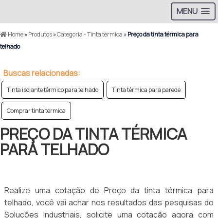
MENU
Home
»
Produtos
»
Categoria - Tinta térmica
»
Preço da tinta térmica para
telhado
Buscas relacionadas:
Tinta isolante térmico para telhado
Tinta térmica para parede
Comprar tinta térmica
PREÇO DA TINTA TÉRMICA
PARA TELHADO
Realize uma cotação de Preço da tinta térmica para
telhado, você vai achar nos resultados das pesquisas do
Soluções Industriais, solicite uma cotação agora com