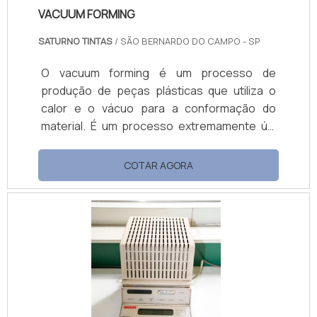
VACUUM FORMING
SATURNO TINTAS
/ SÃO BERNARDO DO CAMPO - SP
O vacuum forming é um processo de
produção de peças plásticas que utiliza o
calor e o vácuo para a conformação do
material. É um processo extremamente útil
para as indústrias que utilizam peças
plásticas, pois ele permite que seja realizada
COTAR AGORA
a moldagem da peça. É muito utilizado
também para fabricação de peças como
embalagens blister, bandejas para
transporte de peças, carenagens,
gabinetes e displays.Os materiais que são
mais utilizados neste processo PEAD; PSAI;
PET; ABS.O produto tem a capaci.