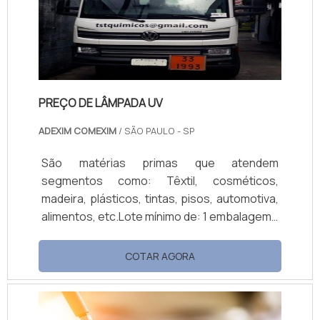
PREÇO DE LÂMPADA UV
ADEXIM COMEXIM
/ SÃO PAULO - SP
São matérias primas que atendem
segmentos como: Têxtil, cosméticos,
madeira, plásticos, tintas, pisos, automotiva,
alimentos, etc.Lote mínimo de: 1 embalagem -
20kgPreços para lâmpadas UVO preço de
lâmpada UV é um gasto destinado para
COTAR AGORA
reposição desta peça que compõe o
equipamento de teste UV. Nesse
equipamento são usadas lâmpadas UV para