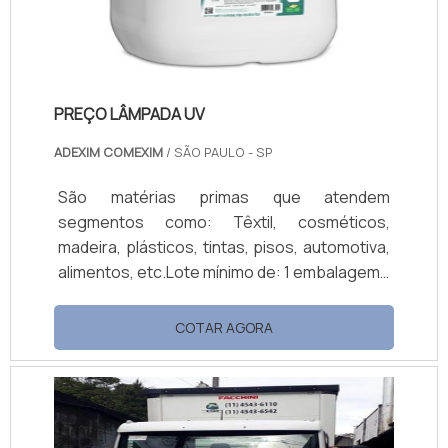
PREÇO LÂMPADA UV
ADEXIM COMEXIM
/ SÃO PAULO - SP
São matérias primas que atendem
segmentos como: Têxtil, cosméticos,
madeira, plásticos, tintas, pisos, automotiva,
alimentos, etc.Lote mínimo de: 1 embalagem -
20kgO preço lâmpada UV é um fator que
deve ser bem analisado antes da compra da
COTAR AGORA
lâmpada por parte das indústrias. Uma
lâmpada caracterizada por um preço justo é
aquela que está conformada com todas as
normas técnicas nacionais e internacionais,
pois é isto que assegura a eficiênc...