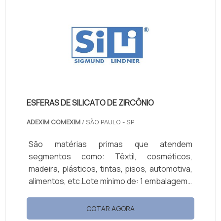
amplamente empregado nas indústrias de
plástico, revestimento, tinta, verniz e
adesivagem. Um dos principais benefícios de
usar o catalisador para resina como
potencializador de prop.
ESFERAS DE SILICATO DE ZIRCÔNIO
ADEXIM COMEXIM
/ SÃO PAULO - SP
São matérias primas que atendem
segmentos como: Têxtil, cosméticos,
madeira, plásticos, tintas, pisos, automotiva,
alimentos, etc.Lote mínimo de: 1 embalagem -
20kgUso das esferas de silicato de
zircônioAs esferas de silicato de zircônio são
COTAR AGORA
muitas vezes preferidas em vez de esferas