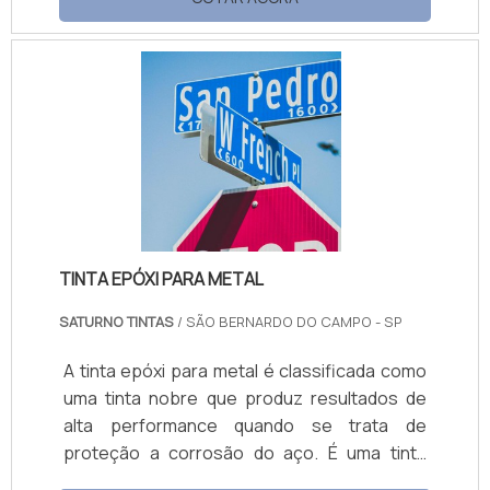
sistemas estão Monolith Pumma, Monolith
anticorrosivos, Monolith MMA, monolith
Flakes, Monolith UT e uma diversidade de
outros materiais.Benefícios do material O
revestimento para piso monolítico pode ser
antiderrapante ou liso; Estética diferenciada;
Rápida .
TINTA EPÓXI PARA METAL
SATURNO TINTAS
/ SÃO BERNARDO DO CAMPO - SP
A tinta epóxi para metal é classificada como
uma tinta nobre que produz resultados de
alta performance quando se trata de
proteção a corrosão do aço. É uma tinta
composta por 2 componentes e com isso é