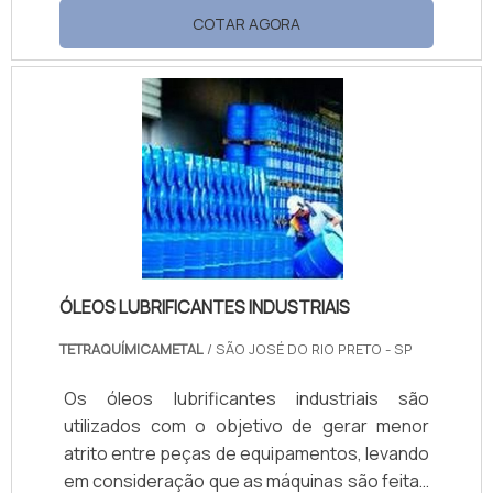
dividida em duas embalagens, uma contendo
COTAR AGORA
resina epóxi e a outra contendo o agente de
cura, conhecido no mercado como
catalizador ou endurecedor. Tipos de
agentes de cura Poliamina; Poliamida; Entre
outros. Sua principal função é proteger o
aço de corrosão, promovendo uma
durabilidade muito maior.
ÓLEOS LUBRIFICANTES INDUSTRIAIS
TETRAQUÍMICAMETAL
/ SÃO JOSÉ DO RIO PRETO - SP
Os óleos lubrificantes industriais são
utilizados com o objetivo de gerar menor
atrito entre peças de equipamentos, levando
em consideração que as máquinas são feitas