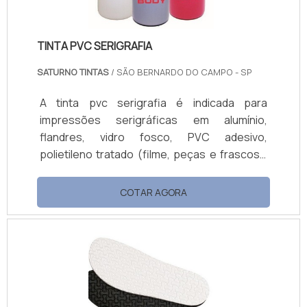
TINTA PVC SERIGRAFIA
SATURNO TINTAS
/ SÃO BERNARDO DO CAMPO - SP
A tinta pvc serigrafia é indicada para
impressões serigráficas em alumínio,
flandres, vidro fosco, PVC adesivo,
polietileno tratado (filme, peças e frascos),
ráfia de polietileno tratado, polipropileno
tratado, acrílico, tyvec, fibra de vidro, tubos
COTAR AGORA
de PVC, materiais poliuretânicos e diversos
tipos de nylon. Qualidades desse
produtoApresenta acabamento brilhante,
com boas características de dureza,
flexibilidade e excelente resistência a vários
agentes químicos, tais como: Produtos