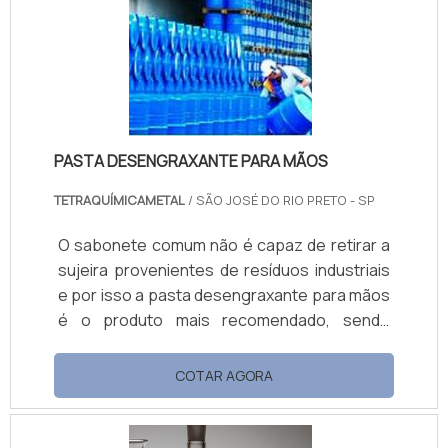
diferentes simulando o desgaste natural pela
força de destruição da natureza. É
IMPORTANTE CONHECER OS EFE.
PASTA DESENGRAXANTE PARA MÃOS
TETRAQUÍMICAMETAL
/ SÃO JOSÉ DO RIO PRETO - SP
O sabonete comum não é capaz de retirar a
sujeira provenientes de resíduos industriais
e por isso a pasta desengraxante para mãos
é o produto mais recomendado, sendo
altamente eficiente devido a sua
composição química que facilita essa
COTAR AGORA
limpeza. O produto é comumente utilizado
em oficinas mecânicas, indústrias e na
manutenção e fabricação de equipamentos,