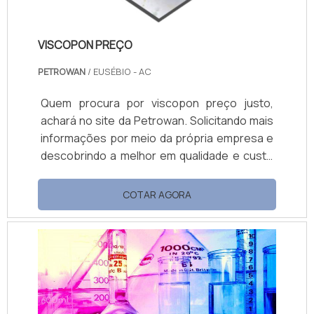
VISCOPON PREÇO
PETROWAN
/ EUSÉBIO - AC
Quem procura por viscopon preço justo,
achará no site da Petrowan. Solicitando mais
informações por meio da própria empresa e
descobrindo a melhor em qualidade e custo
benefício. Quando a questão é viscopon
preço acessível, com a Petrowan o cliente
COTAR AGORA
encontrará ótima qualidade com soluções de
distribuição de produtos químicos. MAIS
DETALHES SOBRE VISCOPON PREÇO A
Petrowan objetiva sua energia em
proporcionar uma estrutura com escritório
d...