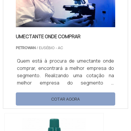
no merca...
UMECTANTE ONDE COMPRAR
PETROWAN
/ EUSÉBIO - AC
Quem está à procura de umectante onde
comprar, encontrará a melhor empresa do
segmento. Realizando uma cotação na
melhor empresa do segmento e
conhecendo a maior referência de qualidade
da área de atuação. Quando o tema é
COTAR AGORA
umectante onde comprar, com a Petrowan
alcançará ótima qualidade com assessoria
técnica especializada. UM POUCO MAIS
SOBRE UMECTANTE ONDE COMPRAR A