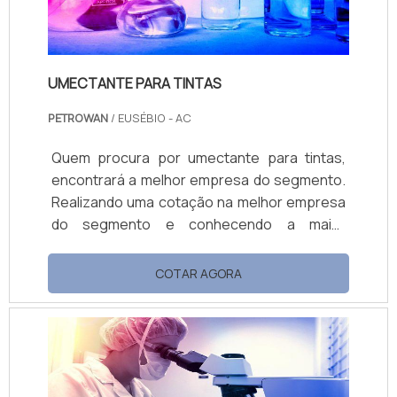
UMECTANTE PARA TINTAS
PETROWAN
/ EUSÉBIO - AC
Quem procura por umectante para tintas,
encontrará a melhor empresa do segmento.
Realizando uma cotação na melhor empresa
do segmento e conhecendo a maior
referência de qualidade da área de atuação.
OUTRAS INFORMAÇÕES SOBRE UMECTANTE
COTAR AGORA
PARA TINTAS Se alguém quer achar
umectante para tintas em uma empresa
altamente qualificada, encontra na Petrowan.
Atuando com base multiuso e limpa piso e
fosqueante, oferecendo o que há de melhor