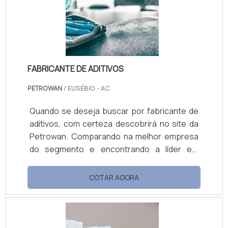
quanto a unidades e sistemas existentes em
processo de expansão, moderniz.
FABRICANTE DE ADITIVOS
PETROWAN
/ EUSÉBIO - AC
Quando se deseja buscar por fabricante de
aditivos, com certeza descobrirá no site da
Petrowan. Comparando na melhor empresa
do segmento e encontrando a líder em
qualidade. Quando a questão é fabricante de
aditivos, com a melhor mão de obra da
COTAR AGORA
Petrowan o cliente encontrará excelente
custo-benefício com comprometimento com
o resultado dos clientes. MAIS DETALHES
SOBRE FABRICANTE DE ADITIVOS A Petrowan